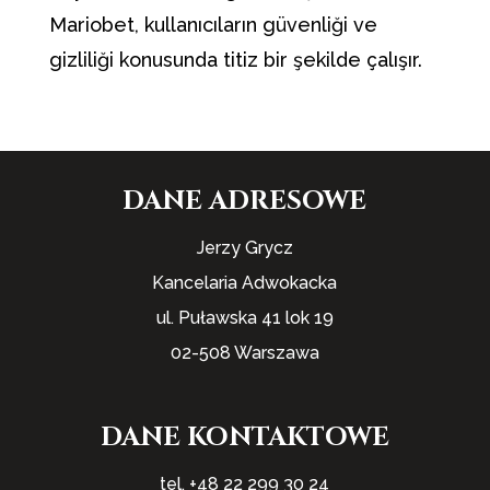
Mariobet, kullanıcıların güvenliği ve
gizliliği konusunda titiz bir şekilde çalışır.
DANE ADRESOWE
Jerzy Grycz
Kancelaria Adwokacka
ul. Puławska 41 lok 19
02-508 Warszawa
DANE KONTAKTOWE
tel. +48 22 299 30 24