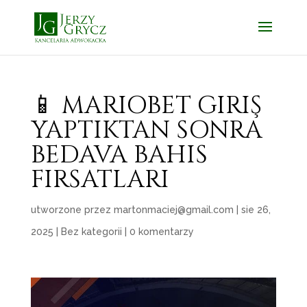
📱 MARIOBET GIRIŞ
YAPTIKTAN SONRA
BEDAVA BAHIS
FIRSATLARI
utworzone przez
martonmaciej@gmail.com
|
sie 26,
2025
|
Bez kategorii
|
0 komentarzy