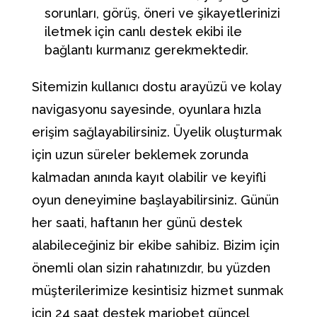
sorunları, görüş, öneri ve şikayetlerinizi
iletmek için canlı destek ekibi ile
bağlantı kurmanız gerekmektedir.
Sitemizin kullanıcı dostu arayüzü ve kolay
navigasyonu sayesinde, oyunlara hızla
erişim sağlayabilirsiniz. Üyelik oluşturmak
için uzun süreler beklemek zorunda
kalmadan anında kayıt olabilir ve keyifli
oyun deneyimine başlayabilirsiniz. Günün
her saati, haftanın her günü destek
alabileceğiniz bir ekibe sahibiz. Bizim için
önemli olan sizin rahatınızdır, bu yüzden
müşterilerimize kesintisiz hizmet sunmak
için 24 saat destek mariobet güncel