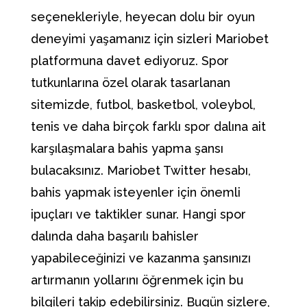
seçenekleriyle, heyecan dolu bir oyun
deneyimi yaşamanız için sizleri Mariobet
platformuna davet ediyoruz. Spor
tutkunlarına özel olarak tasarlanan
sitemizde, futbol, basketbol, ​​voleybol, ​​
tenis ve daha birçok farklı spor dalına ait
karşılaşmalara bahis yapma şansı
bulacaksınız. Mariobet Twitter hesabı,
bahis yapmak isteyenler için önemli
ipuçları ve taktikler sunar. Hangi spor
dalında daha başarılı bahisler
yapabileceğinizi ve kazanma şansınızı
artırmanın yollarını öğrenmek için bu
bilgileri takip edebilirsiniz. Bugün sizlere,