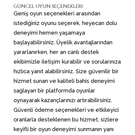
GÜNCEL OYUN SEÇENEKLERI
Geniş oyun seçenekleri arasından
istediğiniz oyunu seçerek, heyecan dolu
deneyimi hemen yaşamaya
başlayabilirsiniz. Üyelik avantajlarından
yararlanırken, her an canlı destek
ekibimizle iletişim kurabilir ve sorularınıza
hızlıca yanıt alabilirsiniz. Size güvenilir bir
hizmet sunan ve kaliteli bahis deneyimi
sağlayan bir platformda oyunlar
oynayarak kazançlarınızı artırabilirsiniz.
Güvenli ödeme seçenekleri ve etkileyici
oranlarla desteklenen bu hizmet, sizlere
keyifli bir oyun deneyimi sunmanın yanı