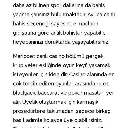
daha az bilinen spor dallarına da bahis
yapma şansınız bulunmaktadır. Ayrıca canlı
bahis seçeneği sayesinde maçların
gidişatına göre anlık bahisler yapabilir,
heyecanınızı doruklarda yaşayabilirsiniz.
Mariobet canlı casino bölümü gerçek
krupiyeler eşliğinde oyun keyfi yaşamak
isteyenler için idealdir. Casino alanında en
çok tercih edilen oyunlar arasında rulet,
blackjack, baccarat ve poker masaları yer
alır. Üyelik oluşturmak için karmaşık
prosedürlere takılmadan, sadece birkaç
basit adımla kolayca üye olabilirsiniz.