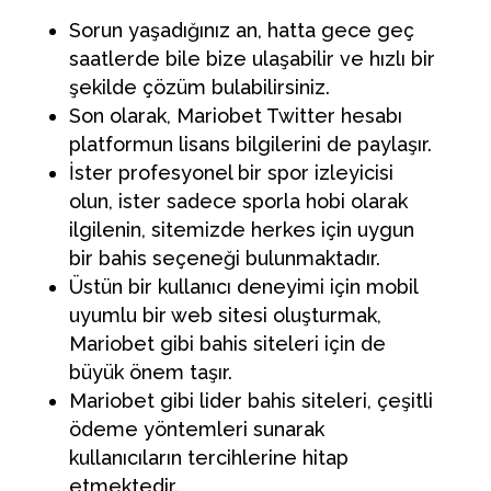
Sorun yaşadığınız an, hatta gece geç
saatlerde bile bize ulaşabilir ve hızlı bir
şekilde çözüm bulabilirsiniz.
Son olarak, Mariobet Twitter hesabı
platformun lisans bilgilerini de paylaşır.
İster profesyonel bir spor izleyicisi
olun, ister sadece sporla hobi olarak
ilgilenin, sitemizde herkes için uygun
bir bahis seçeneği bulunmaktadır.
Üstün bir kullanıcı deneyimi için mobil
uyumlu bir web sitesi oluşturmak,
Mariobet gibi bahis siteleri için de
büyük önem taşır.
Mariobet gibi lider bahis siteleri, çeşitli
ödeme yöntemleri sunarak
kullanıcıların tercihlerine hitap
etmektedir.