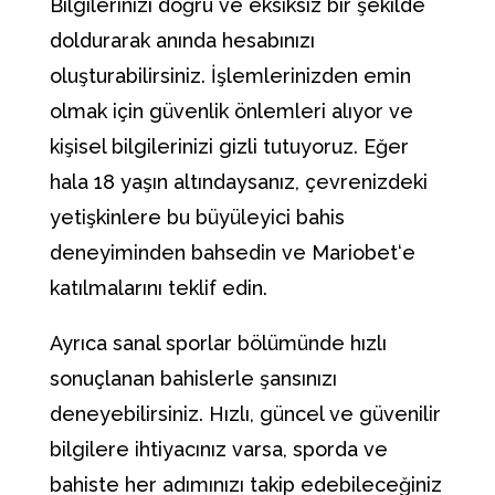
Bilgilerinizi doğru ve eksiksiz bir şekilde
doldurarak anında hesabınızı
oluşturabilirsiniz. İşlemlerinizden emin
olmak için güvenlik önlemleri alıyor ve
kişisel bilgilerinizi gizli tutuyoruz. Eğer
hala 18 yaşın altındaysanız, çevrenizdeki
yetişkinlere bu büyüleyici bahis
deneyiminden bahsedin ve Mariobet‘e
katılmalarını teklif edin.
Ayrıca sanal sporlar bölümünde hızlı
sonuçlanan bahislerle şansınızı
deneyebilirsiniz. Hızlı, güncel ve güvenilir
bilgilere ihtiyacınız varsa, sporda ve
bahiste her adımınızı takip edebileceğiniz