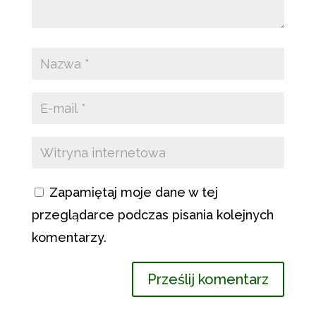
Zapamiętaj moje dane w tej
przeglądarce podczas pisania kolejnych
komentarzy.