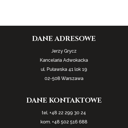
DANE ADRESOWE
Jerzy Grycz
Kancelaria Adwokacka
ul. Puławska 41 lok 19
02-508 Warszawa
DANE KONTAKTOWE
tel. +48 22 299 30 24
kom. +48 502 516 688