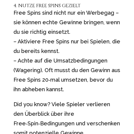
4. NUTZE FREE SPINS GEZIELT
Free Spins sind nicht nur ein Werbegag –
sie können echte Gewinne bringen, wenn
du sie richtig einsetzt.
– Aktiviere Free Spins nur bei Spielen, die
du bereits kennst.
– Achte auf die Umsatzbedingungen
(Wagering). Oft musst du den Gewinn aus
Free Spins 20‑mal umsetzen, bevor du
ihn abheben kannst.
Did you know? Viele Spieler verlieren
den Überblick über ihre
Free‑Spin‑Bedingungen und verschenken
somit potenzielle Gewinne.