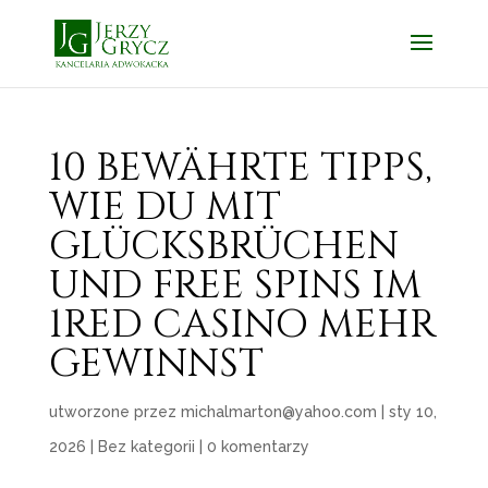
10 BEWÄHRTE TIPPS,
WIE DU MIT
GLÜCKSBRÜCHEN
UND FREE SPINS IM
1RED CASINO MEHR
GEWINNST
utworzone przez
michalmarton@yahoo.com
|
sty 10,
2026
|
Bez kategorii
|
0 komentarzy