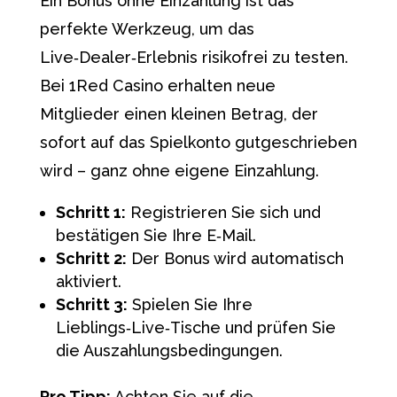
Ein Bonus ohne Einzahlung ist das
perfekte Werkzeug, um das
Live‑Dealer‑Erlebnis risikofrei zu testen.
Bei 1Red Casino erhalten neue
Mitglieder einen kleinen Betrag, der
sofort auf das Spielkonto gutgeschrieben
wird – ganz ohne eigene Einzahlung.
Schritt 1:
Registrieren Sie sich und
bestätigen Sie Ihre E‑Mail.
Schritt 2:
Der Bonus wird automatisch
aktiviert.
Schritt 3:
Spielen Sie Ihre
Lieblings‑Live‑Tische und prüfen Sie
die Auszahlungsbedingungen.
Pro Tipp:
Achten Sie auf die