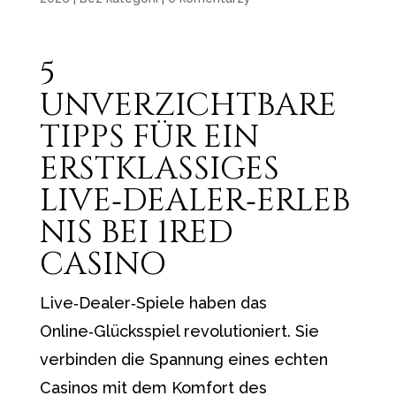
5
UNVERZICHTBARE
TIPPS FÜR EIN
ERSTKLASSIGES
LIVE‑DEALER‑ERLEB
NIS BEI 1RED
CASINO
Live‑Dealer‑Spiele haben das
Online‑Glücksspiel revolutioniert. Sie
verbinden die Spannung eines echten
Casinos mit dem Komfort des