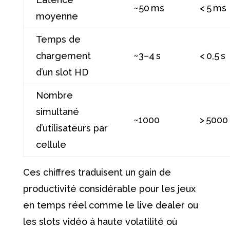
~50 ms
< 5 ms
moyenne
Temps de
chargement
~3–4 s
< 0,5 s
d’un slot HD
Nombre
simultané
~1000
> 5000
d’utilisateurs par
cellule
Ces chiffres traduisent un gain de
productivité considérable pour les jeux
en temps réel comme le live dealer ou
les slots vidéo à haute volatilité où