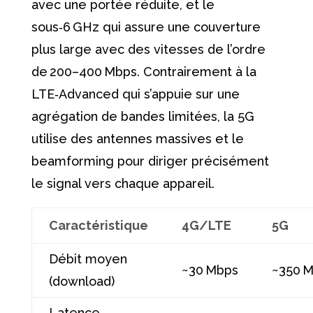
avec une portée réduite, et le
sous‑6 GHz qui assure une couverture
plus large avec des vitesses de l’ordre
de 200–400 Mbps. Contrairement à la
LTE‑Advanced qui s’appuie sur une
agrégation de bandes limitées, la 5G
utilise des antennes massives et le
beamforming pour diriger précisément
le signal vers chaque appareil.
Caractéristique
4G/LTE
5G
Débit moyen
~30 Mbps
~350 
(download)
Latence