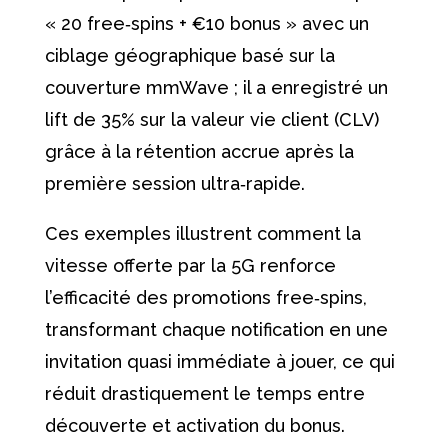
« 20 free‑spins + €10 bonus » avec un
ciblage géographique basé sur la
couverture mmWave ; il a enregistré un
lift de 35% sur la valeur vie client (CLV)
grâce à la rétention accrue après la
première session ultra‑rapide.
Ces exemples illustrent comment la
vitesse offerte par la 5G renforce
l’efficacité des promotions free‑spins,
transformant chaque notification en une
invitation quasi immédiate à jouer, ce qui
réduit drastiquement le temps entre
découverte et activation du bonus.