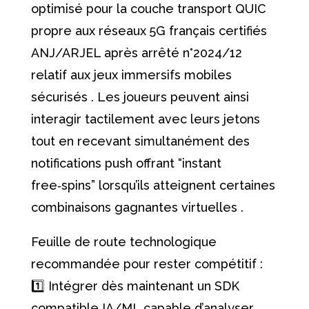
optimisé pour la couche transport QUIC
propre aux réseaux 5G français certifiés
ANJ/ARJEL après arrêté n°2024/12
relatif aux jeux immersifs mobiles
sécurisés . Les joueurs peuvent ainsi
interagir tactilement avec leurs jetons
tout en recevant simultanément des
notifications push offrant “instant
free‑spins” lorsqu’ils atteignent certaines
combinaisons gagnantes virtuelles .
Feuille de route technologique
recommandée pour rester compétitif :
1️⃣ Intégrer dès maintenant un SDK
compatible IA/ML capable d’analyser