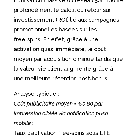
L’utilisation massive du réseau 5G modifie
profondément le calcul du retour sur
investissement (ROI) lié aux campagnes
promotionnelles basées sur les
free‑spins. En effet, grâce à une
activation quasi immédiate, le coût
moyen par acquisition diminue tandis que
la valeur vie client augmente grâce à
une meilleure rétention post‑bonus.
Analyse typique :
Coût publicitaire moyen = €0,80 par
impression ciblée via notification push
mobile ;
Taux d’activation free‑spins sous LTE