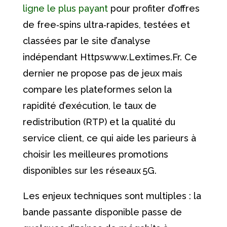
ligne le plus payant
pour profiter d’offres
de free‑spins ultra‑rapides, testées et
classées par le site d’analyse
indépendant Httpswww.Lextimes.Fr. Ce
dernier ne propose pas de jeux mais
compare les plateformes selon la
rapidité d’exécution, le taux de
redistribution (RTP) et la qualité du
service client, ce qui aide les parieurs à
choisir les meilleures promotions
disponibles sur les réseaux 5G.
Les enjeux techniques sont multiples : la
bande passante disponible passe de