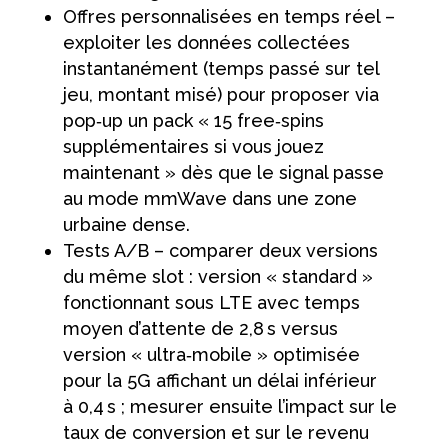
Offres personnalisées en temps réel –
exploiter les données collectées
instantanément (temps passé sur tel
jeu, montant misé) pour proposer via
pop‑up un pack « 15 free‑spins
supplémentaires si vous jouez
maintenant » dès que le signal passe
au mode mmWave dans une zone
urbaine dense.
Tests A/B – comparer deux versions
du même slot : version « standard »
fonctionnant sous LTE avec temps
moyen d’attente de 2,8 s versus
version « ultra‑mobile » optimisée
pour la 5G affichant un délai inférieur
à 0,4 s ; mesurer ensuite l’impact sur le
taux de conversion et sur le revenu