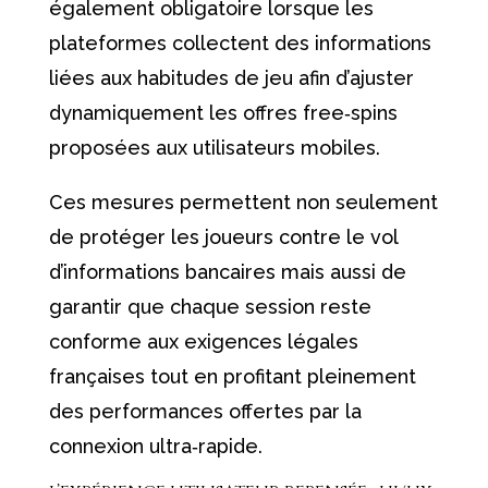
également obligatoire lorsque les
plateformes collectent des informations
liées aux habitudes de jeu afin d’ajuster
dynamiquement les offres free‑spins
proposées aux utilisateurs mobiles.
Ces mesures permettent non seulement
de protéger les joueurs contre le vol
d’informations bancaires mais aussi de
garantir que chaque session reste
conforme aux exigences légales
françaises tout en profitant pleinement
des performances offertes par la
connexion ultra‑rapide.