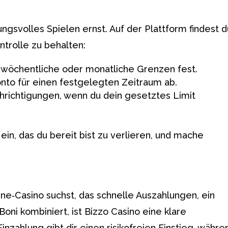
svolles Spielen ernst. Auf der Plattform findest d
ntrolle zu behalten:
, wöchentliche oder monatliche Grenzen fest.
onto für einen festgelegten Zeitraum ab.
chrichtigungen, wenn du dein gesetztes Limit
in, das du bereit bist zu verlieren, und mache
e‑Casino suchst, das schnelle Auszahlungen, ein
Boni kombiniert, ist Bizzo Casino eine klare
nzahlung gibt dir einen risikofreien Einstieg, währe