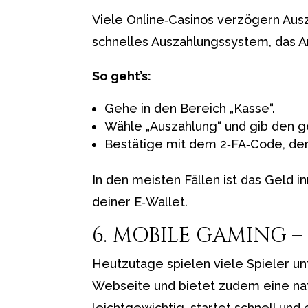
Viele Online‑Casinos verzögern Ausz
schnelles Auszahlungssystem, das A
So geht’s:
Gehe in den Bereich „Kasse“.
Wähle „Auszahlung“ und gib den g
Bestätige mit dem 2‑FA‑Code, den
In den meisten Fällen ist das Geld
deiner E‑Wallet.
6. MOBILE GAMING –
Heutzutage spielen viele Spieler un
Webseite und bietet zudem eine nati
leichtgewichtig, startet schnell und