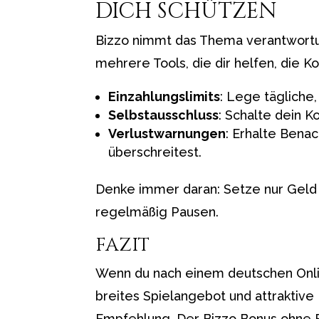
DICH SCHÜTZEN
Bizzo nimmt das Thema verantwortung
mehrere Tools, die dir helfen, die Ko
Einzahlungslimits
: Lege tägliche
Selbstausschluss
: Schalte dein K
Verlustwarnungen
: Erhalte Bena
überschreitest.
Denke immer daran: Setze nur Geld e
regelmäßig Pausen.
FAZIT
Wenn du nach einem deutschen Onlin
breites Spielangebot und attraktive 
Empfehlung. Der Bizzo Bonus ohne Ei