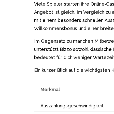
Viele Spieler starten ihre Online‑C
Angebot ist gleich. Im Vergleich zu
mit einem besonders schnellen Au
Willkommensbonus und einer breiten
Im Gegensatz zu manchen Mitbewer
unterstützt Bizzo sowohl klassisch
bedeutet für dich weniger Wartezei
Ein kurzer Blick auf die wichtigsten 
Merkmal
Auszahlungsgeschwindigkeit