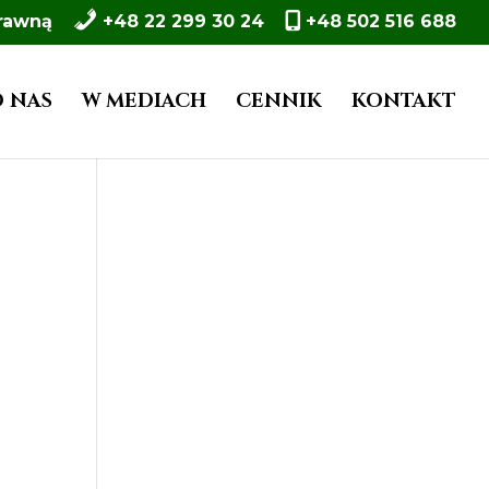
rawną
+48 22 299 30 24
+48 502 516 688
 NAS
W MEDIACH
CENNIK
KONTAKT
O
O