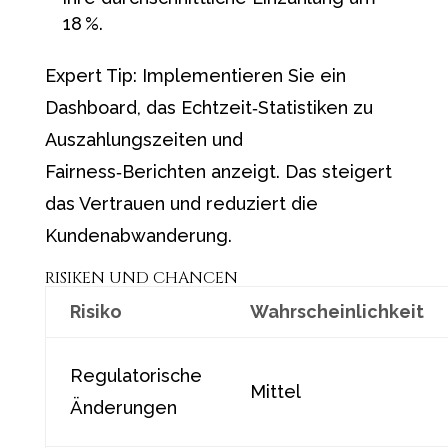
18 %.
Expert Tip: Implementieren Sie ein
Dashboard, das Echtzeit‑Statistiken zu
Auszahlungszeiten und
Fairness‑Berichten anzeigt. Das steigert
das Vertrauen und reduziert die
Kundenabwanderung.
RISIKEN UND CHANCEN
Risiko
Wahrscheinlichkeit
Regulatorische
Mittel
Änderungen