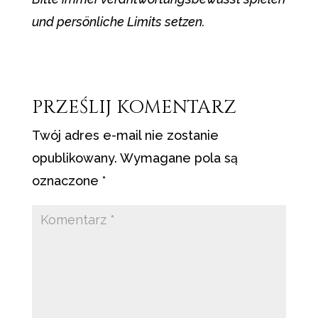
und persönliche Limits setzen.
PRZEŚLIJ KOMENTARZ
Twój adres e-mail nie zostanie
opublikowany.
Wymagane pola są
oznaczone
*