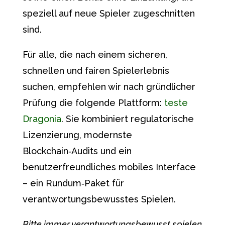
speziell auf neue Spieler zugeschnitten
sind.
Für alle, die nach einem sicheren,
schnellen und fairen Spielerlebnis
suchen, empfehlen wir nach gründlicher
Prüfung die folgende Plattform:
teste
Dragonia
. Sie kombiniert regulatorische
Lizenzierung, modernste
Blockchain‑Audits und ein
benutzerfreundliches mobiles Interface
– ein Rundum‑Paket für
verantwortungsbewusstes Spielen.
Bitte immer verantwortungsbewusst spielen