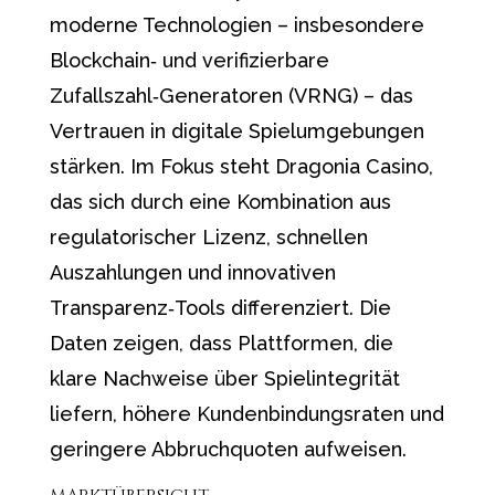
moderne Technologien – insbesondere
Blockchain‑ und verifizierbare
Zufallszahl‑Generatoren (VRNG) – das
Vertrauen in digitale Spielumgebungen
stärken. Im Fokus steht Dragonia Casino,
das sich durch eine Kombination aus
regulatorischer Lizenz, schnellen
Auszahlungen und innovativen
Transparenz‑Tools differenziert. Die
Daten zeigen, dass Plattformen, die
klare Nachweise über Spielintegrität
liefern, höhere Kundenbindungsraten und
geringere Abbruchquoten aufweisen.