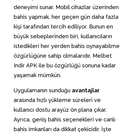
deneyimi sunar. Mobil cihazlar üzerinden
bahis yapmak, her geçen gün daha fazla
kişi tarafından tercih ediliyor. Bunun en
büyük sebeplerinden biri, kullanıcıların
istedikleri her yerden bahis oynayabilme
özgürlüğüne sahip olmalarıdır. Melbet
Indir APK ile bu özgürlüğü sonuna kadar
yaşamak mümkün.
Uygulamanın sunduğu
avantajlar
arasında hızlı yükleme süreleri ve
kullanıcı dostu arayüz ön plana çıkar.
Ayrıca, geniş bahis seçenekleri ve canlı
bahis imkanları da dikkat çekicidir. İşte