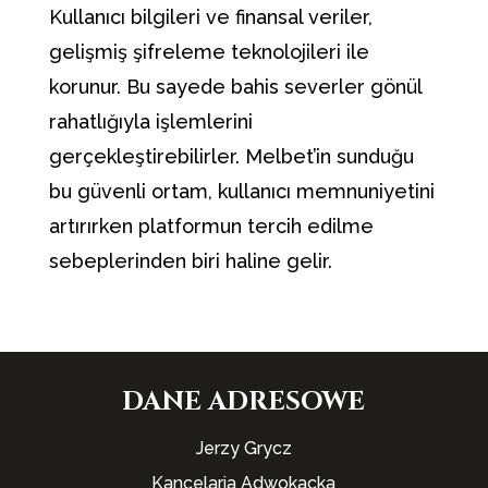
Kullanıcı bilgileri ve finansal veriler,
gelişmiş şifreleme teknolojileri ile
korunur. Bu sayede bahis severler gönül
rahatlığıyla işlemlerini
gerçekleştirebilirler. Melbet’in sunduğu
bu güvenli ortam, kullanıcı memnuniyetini
artırırken platformun tercih edilme
sebeplerinden biri haline gelir.
DANE ADRESOWE
Jerzy Grycz
Kancelaria Adwokacka