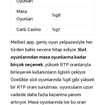
Oyunları
Masa
%98
Oyunları
Canlı Casino
%97
Melbet app, geniş oyun yelpazesiyle her
türden bahis severe hitap ediyor.
Slot
oyunlarından masa oyunlarına kadar
birçok seçenek
, yüksek RTP oranlarıyla
birleşerek kullanıcıların ilgisini çekiyor.
Özellikle slot oyunlarında %96 gibi yüksek
bir RTP oranı sunulması, oyuncuların uzun
vadede daha fazla kazanma şansını
artırıyor. Masa oyunlarında ise bu oran