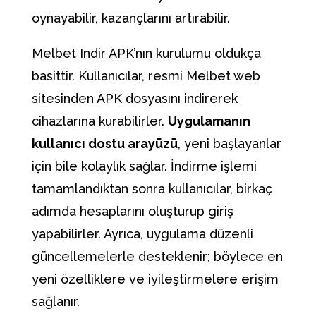
oynayabilir, kazançlarını artırabilir.
Melbet Indir APK’nın kurulumu oldukça
basittir. Kullanıcılar, resmi Melbet web
sitesinden APK dosyasını indirerek
cihazlarına kurabilirler.
Uygulamanın
kullanıcı dostu arayüzü
, yeni başlayanlar
için bile kolaylık sağlar. İndirme işlemi
tamamlandıktan sonra kullanıcılar, birkaç
adımda hesaplarını oluşturup giriş
yapabilirler. Ayrıca, uygulama düzenli
güncellemelerle desteklenir; böylece en
yeni özelliklere ve iyileştirmelere erişim
sağlanır.