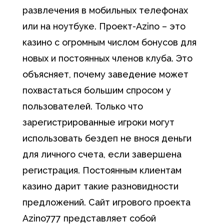
развлечения в мобильных телефонах
или на ноутбуке. Проект-Azino – это
казино с огромным числом бонусов для
новых и постоянных членов клуба. Это
объясняет, почему заведение может
похвастаться большим спросом у
пользователей. Только что
зарегистрированные игроки могут
использовать бездеп не внося деньги
для личного счета, если завершена
регистрация. Постоянным клиентам
казино дарит такие разновидности
предложений. Сайт игрового проекта
Azino777 представляет собой