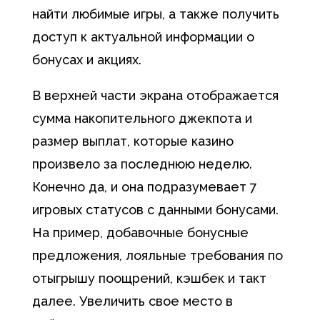
найти любимые игры, а также получить
доступ к актуальной информации о
бонусах и акциях.
В верхней части экрана отображается
сумма накопительного джекпота и
размер выплат, которые казино
произвело за последнюю неделю.
Конечно да, и она подразумевает 7
игровых статусов с данными бонусами.
На пример, добавочные бонусные
предложения, лояльные требования по
отыгрышу поощрений, кэшбек и такт
далее. Увеличить свое место в