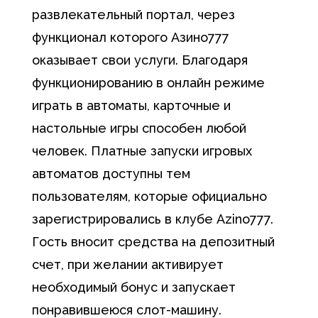
развлекательный портал, через
функционал которого Азино777
оказывает свои услуги. Благодаря
функционированию в онлайн режиме
играть в автоматы, карточные и
настольные игры способен любой
человек. Платные запуски игровых
автоматов доступны тем
пользователям, которые официально
зарегистрировались в клубе Azino777.
Гость вносит средства на депозитный
счет, при желании активирует
необходимый бонус и запускает
понравившеюся слот-машину.