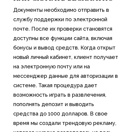
Документы необходимо отправить в
службу поддержки по электронной
почте. После их проверки становятся
доступны все функции сайта, включая
бонусы и вывод средств. Когда открыт
новый личный кабинет, клиент получает
на электронную почту или на
мессенджер данные для авторизации в
системе. Такая процедура дает
возможность играть в развлечения,
пополнять депозит и выводить
средства до 1000 долларов. В свое
время мы создали трендовую рекламу,