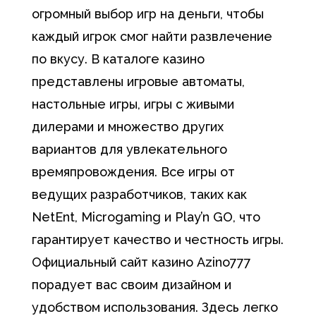
огромный выбор игр на деньги, чтобы
каждый игрок смог найти развлечение
по вкусу. В каталоге казино
представлены игровые автоматы,
настольные игры, игры с живыми
дилерами и множество других
вариантов для увлекательного
времяпровождения. Все игры от
ведущих разработчиков, таких как
NetEnt, Microgaming и Play’n GO, что
гарантирует качество и честность игры.
Официальный сайт казино Azino777
порадует вас своим дизайном и
удобством использования. Здесь легко