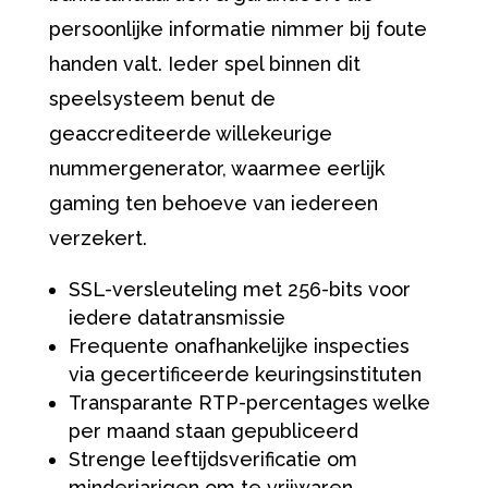
persoonlijke informatie nimmer bij foute
handen valt. Ieder spel binnen dit
speelsysteem benut de
geaccrediteerde willekeurige
nummergenerator, waarmee eerlijk
gaming ten behoeve van iedereen
verzekert.
SSL-versleuteling met 256-bits voor
iedere datatransmissie
Frequente onafhankelijke inspecties
via gecertificeerde keuringsinstituten
Transparante RTP-percentages welke
per maand staan gepubliceerd
Strenge leeftijdsverificatie om
minderjarigen om te vrijwaren