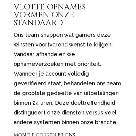
VLOTTE OPNAMES
VORMEN ONZE
STANDAARD
Ons team snappen wat gamers deze
winsten voortvarend wenst te krijgen.
Vandaar afhandelen we
opnameverzoeken met prioriteit.
Wanneer je account volledig
geverifieerd staat, behandelen ons team
de grootste gedeelte van uitbetalingen
binnen 24 uren. Deze doeltreffendheid
distingueert onze diensten versus veel
andere systemen binnen onze branche.
MOBIELE GOKKEN BIJ ONS