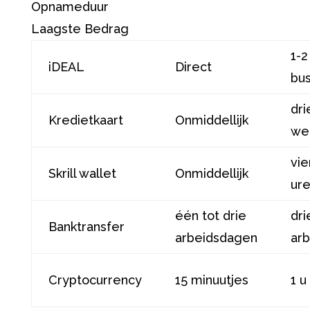
Opnameduur
Laagste Bedrag
1-2
iDEAL
Direct
bu
dri
Kredietkaart
Onmiddellijk
we
vie
Skrill wallet
Onmiddellijk
ur
één tot drie
dri
Banktransfer
arbeidsdagen
ar
Cryptocurrency
15 minuutjes
1 u