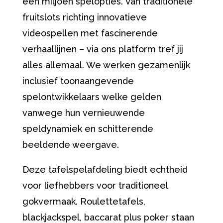
een miljoen spelopties. Van traditionele
fruitslots richting innovatieve
videospellen met fascinerende
verhaallijnen – via ons platform tref jij
alles allemaal. We werken gezamenlijk
inclusief toonaangevende
spelontwikkelaars welke gelden
vanwege hun vernieuwende
speldynamiek en schitterende
beeldende weergave.
Deze tafelspelafdeling biedt echtheid
voor liefhebbers voor traditioneel
gokvermaak. Roulettetafels,
blackjackspel, baccarat plus poker staan