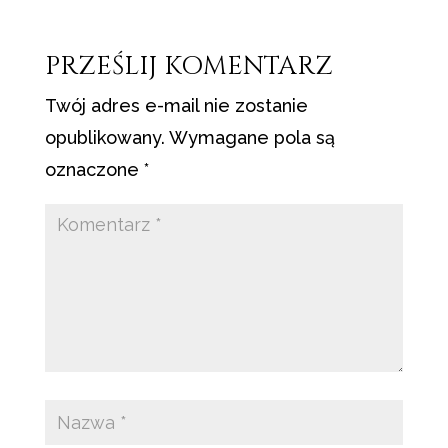
PRZEŚLIJ KOMENTARZ
Twój adres e-mail nie zostanie
opublikowany.
Wymagane pola są
oznaczone
*