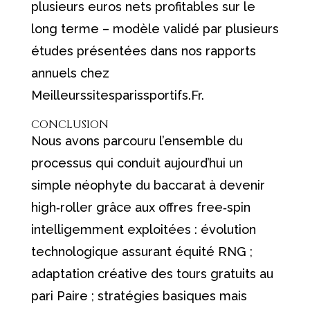
plusieurs euros nets profitables sur le
long terme – modèle validé par plusieurs
études présentées dans nos rapports
annuels chez
Meilleurssitesparissportifs.Fr.
CONCLUSION
Nous avons parcouru l’ensemble du
processus qui conduit aujourd’hui un
simple néophyte du baccarat à devenir
high‑roller grâce aux offres free‑spin
intelligemment exploitées : évolution
technologique assurant équité RNG ;
adaptation créative des tours gratuits au
pari Paire ; stratégies basiques mais