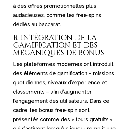
à des offres promotionnelles plus
audacieuses, comme les free‑spins
dédiés au baccarat.
B. INTÉGRATION DE LA
GAMIFICATION ET DES
MÉCANIQUES DE BONUS
Les plateformes modernes ont introduit
des éléments de gamification – missions
quotidiennes, niveaux d’expérience et
classements – afin d’augmenter
l’engagement des utilisateurs. Dans ce
cadre, les bonus free‑spin sont
présentés comme des « tours gratuits »
qui s’activent lorsqu’un joueur remplit une