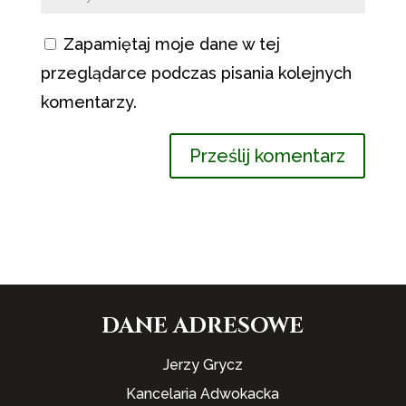
Zapamiętaj moje dane w tej
przeglądarce podczas pisania kolejnych
komentarzy.
DANE ADRESOWE
Jerzy Grycz
Kancelaria Adwokacka