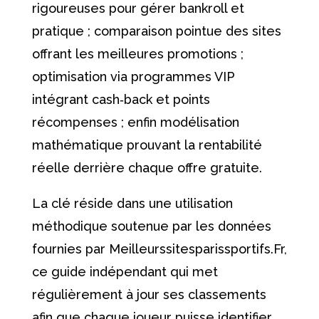
rigoureuses pour gérer bankroll et
pratique ; comparaison pointue des sites
offrant les meilleures promotions ;
optimisation via programmes VIP
intégrant cash‑back et points
récompenses ; enfin modélisation
mathématique prouvant la rentabilité
réelle derrière chaque offre gratuite.
La clé réside dans une utilisation
méthodique soutenue par les données
fournies par Meilleurssitesparissportifs.Fr,
ce guide indépendant qui met
régulièrement à jour ses classements
afin que chaque joueur puisse identifier