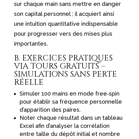
sur chaque main sans mettre en danger
son capital personnel ; il acquiert ainsi
une intuition quantitative indispensable
pour progresser vers des mises plus
importantes.
B. EXERCICES PRATIQUES
VIA TOURS GRATUITS –
SIMULATIONS SANS PERTE
RÉELLE
Simuler 100 mains en mode free‑spin
pour établir sa fréquence personnelle
d’apparition des paires.
Noter chaque résultat dans un tableau
Excel afin d’analyser la corrélation
entre taille du dépôt initial et nombre