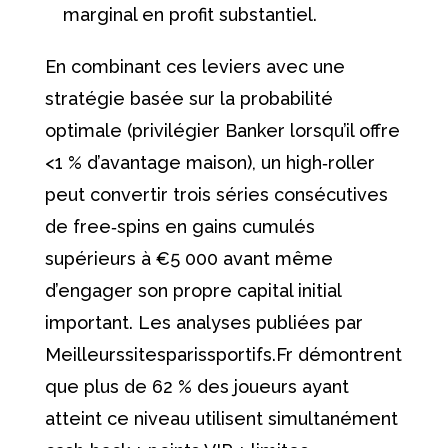
marginal en profit substantiel.
En combinant ces leviers avec une
stratégie basée sur la probabilité
optimale (privilégier Banker lorsqu’il offre
<1 % d’avantage maison), un high‑roller
peut convertir trois séries consécutives
de free‑spins en gains cumulés
supérieurs à €5 000 avant même
d’engager son propre capital initial
important. Les analyses publiées par
Meilleurssitesparissportifs.Fr démontrent
que plus de 62 % des joueurs ayant
atteint ce niveau utilisent simultanément