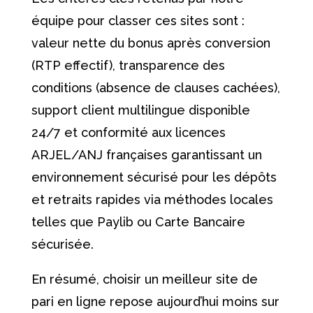
équipe pour classer ces sites sont :
valeur nette du bonus après conversion
(RTP effectif), transparence des
conditions (absence de clauses cachées),
support client multilingue disponible
24/7 et conformité aux licences
ARJEL/ANJ françaises garantissant un
environnement sécurisé pour les dépôts
et retraits rapides via méthodes locales
telles que Paylib ou Carte Bancaire
sécurisée.
En résumé, choisir un meilleur site de
pari en ligne repose aujourd’hui moins sur