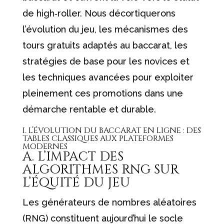
de high‑roller. Nous décortiquerons
l’évolution du jeu, les mécanismes des
tours gratuits adaptés au baccarat, les
stratégies de base pour les novices et
les techniques avancées pour exploiter
pleinement ces promotions dans une
démarche rentable et durable.
I. L’ÉVOLUTION DU BACCARAT EN LIGNE : DES
TABLES CLASSIQUES AUX PLATEFORMES
MODERNES
A. L’IMPACT DES
ALGORITHMES RNG SUR
L’ÉQUITÉ DU JEU
Les générateurs de nombres aléatoires
(RNG) constituent aujourd’hui le socle