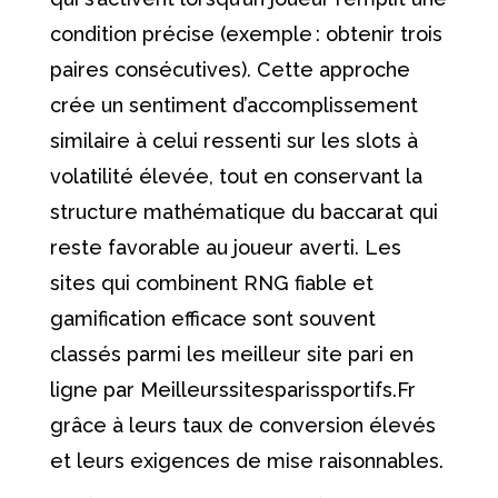
condition précise (exemple : obtenir trois
paires consécutives). Cette approche
crée un sentiment d’accomplissement
similaire à celui ressenti sur les slots à
volatilité élevée, tout en conservant la
structure mathématique du baccarat qui
reste favorable au joueur averti. Les
sites qui combinent RNG fiable et
gamification efficace sont souvent
classés parmi les meilleur site pari en
ligne par Meilleurssitesparissportifs.Fr
grâce à leurs taux de conversion élevés
et leurs exigences de mise raisonnables.