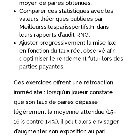
moyen de paires obtenues.
Comparer ces statistiques avec les
valeurs théoriques publiées par
Meilleurssitesparissportifs.Fr dans
leurs rapports d’audit RNG.
Ajuster progressivement la mise fixe
en fonction du taux réel observé afin
d’optimiser le rendement futur lors des
parties payantes.
Ces exercices offrent une rétroaction
immédiate : lorsqu’un joueur constate
que son taux de paires dépasse
légèrement la moyenne attendue (15–
16 % contre 14 %), il peut alors envisager
d’augmenter son exposition au pari