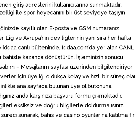
nen giriş adreslerini kullanıcılarına sunmaktadır.
zelliği ile spor heyecanını bir üst seviyeye taşıyın!
iğinizde kayıtlı olan E-posta ve GSM numaranız
r Lig ve Avrupa’nın dev liglerinin yanı sıra her hafta
 iddaa canlı bülteninde. Iddaa.com’da yer alan CANL
nlı bahisle kazanca dönüştürün. İşleminizin sonucu
esabım – Mesajlarım sayfası üzerinden bilgilendiriyor
verler için üyeliği oldukça kolay ve hızlı bir süreç ola
esinlikle ana sayfada bulunan üye ol butonuna
ığınız anda karşınıza başvuru formu çıkmaktadır.
leri eksiksiz ve doğru bilgilerle doldurmalısınız.
ik süreci sunarak, bahis ve casino oyunlarına katılma fır