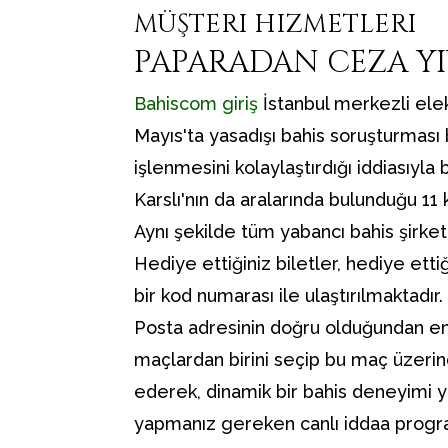
MÜŞTERI HIZMETLERI
PAPARADAN CEZA YI
Bahiscom giriş
İstanbul merkezli ele
Mayıs'ta yasadışı bahis soruşturması b
işlenmesini kolaylaştırdığı iddiasıyl
Karslı'nın da aralarında bulunduğu 11 k
Aynı şekilde tüm yabancı bahis şirke
Hediye ettiğiniz biletler, hediye ett
bir kod numarası ile ulaştırılmaktadı
Posta adresinin doğru olduğundan emi
maçlardan birini seçip bu maç üzerind
ederek, dinamik bir bahis deneyimi ya
yapmanız gereken canlı iddaa program