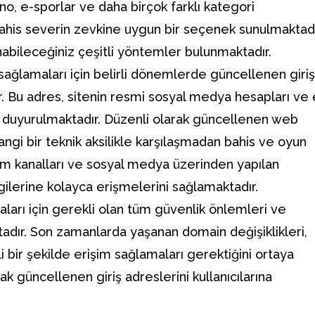
no, e-sporlar ve daha birçok farklı kategori
ahis severin zevkine uygun bir seçenek sunulmaktadı
nabileceğiniz çeşitli yöntemler bulunmaktadır.
m sağlamaları için belirli dönemlerde güncellenen giri
r. Bu adres, sitenin resmi sosyal medya hesapları ve 
ere duyurulmaktadır. Düzenli olarak güncellenen web
angi bir teknik aksilikle karşılaşmadan bahis ve oyun
letişim kanalları ve sosyal medya üzerinden yapılan
ilgilerine kolayca erişmelerini sağlamaktadır.
aları için gerekli olan tüm güvenlik önlemleri ve
tadır. Son zamanlarda yaşanan domain değişiklikleri,
i bir şekilde erişim sağlamaları gerektiğini ortaya
k güncellenen giriş adreslerini kullanıcılarına