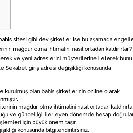
ahis sitesi gibi dev şirketler ise bu aşamada engelle
inin mağdur olma ihtimalini nasıl ortadan kaldırırlar?
yerek ve yeni adreslerini müşterilerine ileterek bunu
le Sekabet giriş adresi değişikliği konusunda
 kurulmuş olan bahis şirketlerinin online olarak
nmıştır.
erinin mağdur olma ihtimalini nasıl ortadan kaldırırla
uluğu ve güncelliği, ilerleyen dönemde hesap doğrul
işlemleri için büyük önem taşır.
ikliği konusunda bilgilendirilirsiniz.