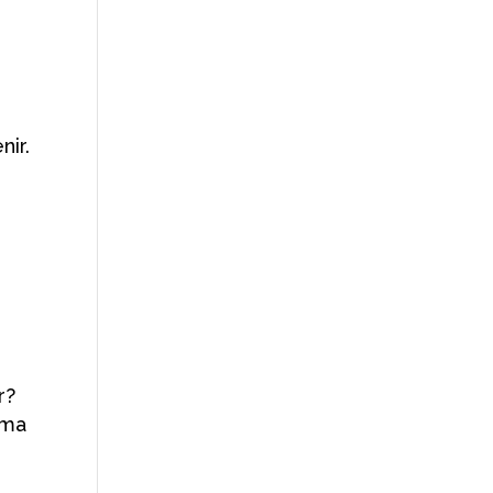
nir.
r?
ama