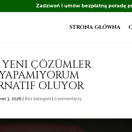
Zadzwoń i umów bezpłatną poradę p
STRONA GŁÓWNA
O
E YENI ÇÖZÜMLER
Ş YAPAMIYORUM
RNATIF OLUYOR
kwi 3, 2026
|
Bez kategorii
|
0 komentarzy