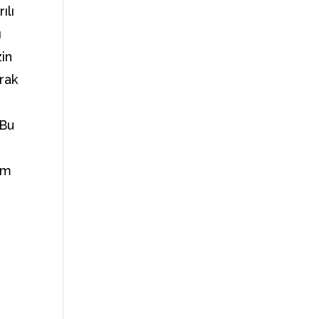
ılı
ı
zin
rak
 Bu
em