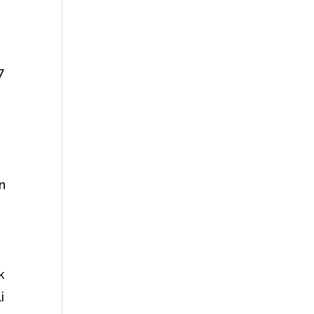
7
n
k
i