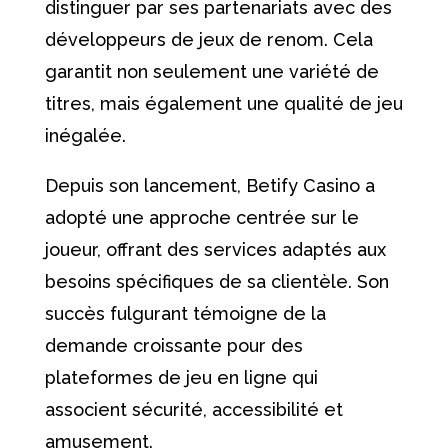
distinguer par ses partenariats avec des
développeurs de jeux de renom. Cela
garantit non seulement une variété de
titres, mais également une qualité de jeu
inégalée.
Depuis son lancement, Betify Casino a
adopté une approche centrée sur le
joueur, offrant des services adaptés aux
besoins spécifiques de sa clientèle. Son
succès fulgurant témoigne de la
demande croissante pour des
plateformes de jeu en ligne qui
associent sécurité, accessibilité et
amusement.