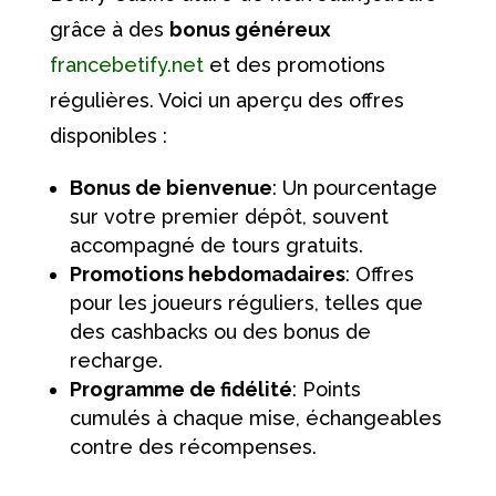
grâce à des
bonus généreux
francebetify.net
et des promotions
régulières. Voici un aperçu des offres
disponibles :
Bonus de bienvenue
: Un pourcentage
sur votre premier dépôt, souvent
accompagné de tours gratuits.
Promotions hebdomadaires
: Offres
pour les joueurs réguliers, telles que
des cashbacks ou des bonus de
recharge.
Programme de fidélité
: Points
cumulés à chaque mise, échangeables
contre des récompenses.