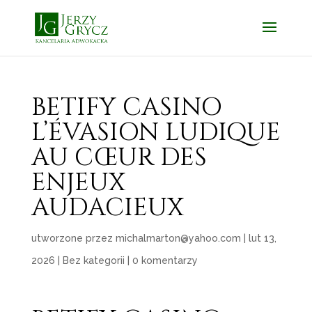
BETIFY CASINO
L’ÉVASION LUDIQUE
AU CŒUR DES
ENJEUX
AUDACIEUX
utworzone przez
michalmarton@yahoo.com
|
lut 13,
2026
|
Bez kategorii
|
0 komentarzy