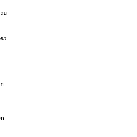
 zu
den
en
en