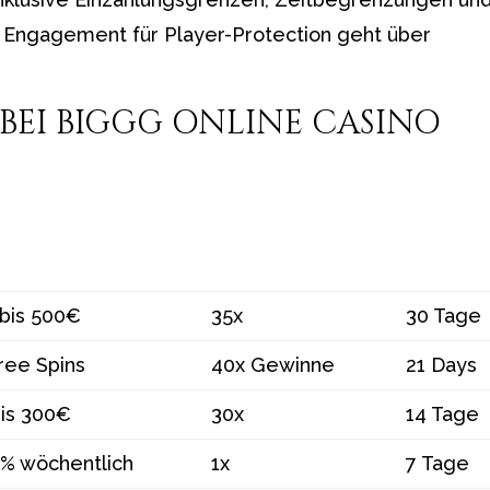
 Engagement für Player-Protection geht über
EI BIGGG ONLINE CASINO
bis 500€
35x
30 Tage
ree Spins
40x Gewinne
21 Days
is 300€
30x
14 Tage
0% wöchentlich
1x
7 Tage