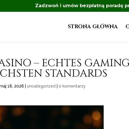
Zadzwoń i umów bezpłatną poradę p
STRONA GŁÓWNA
O
ASINO – ECHTES GAMING
ÖCHSTEN STANDARDS
maj 18, 2026
|
uncategorized
|
0 komentarzy