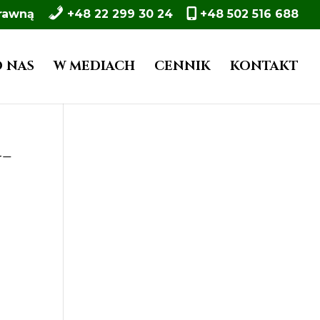
rawną
+48 22 299 30 24
+48 502 516 688
 NAS
W MEDIACH
CENNIK
KONTAKT
-