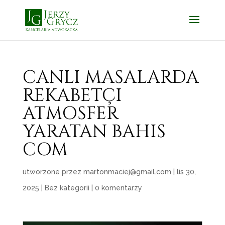
CANLI MASALARDA
REKABETÇI
ATMOSFER
YARATAN BAHIS
COM
utworzone przez
martonmaciej@gmail.com
|
lis 30,
2025
|
Bez kategorii
|
0 komentarzy