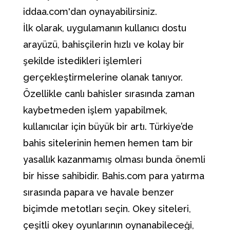
iddaa.com'dan oynayabilirsiniz.
İlk olarak, uygulamanın kullanıcı dostu
arayüzü, bahisçilerin hızlı ve kolay bir
şekilde istedikleri işlemleri
gerçekleştirmelerine olanak tanıyor.
Özellikle canlı bahisler sırasında zaman
kaybetmeden işlem yapabilmek,
kullanıcılar için büyük bir artı. Türkiye’de
bahis sitelerinin hemen hemen tam bir
yasallık kazanmamış olması bunda önemli
bir hisse sahibidir. Bahis.com para yatırma
sırasında papara ve havale benzer
biçimde metotları seçin. Okey siteleri,
çeşitli okey oyunlarının oynanabileceği,