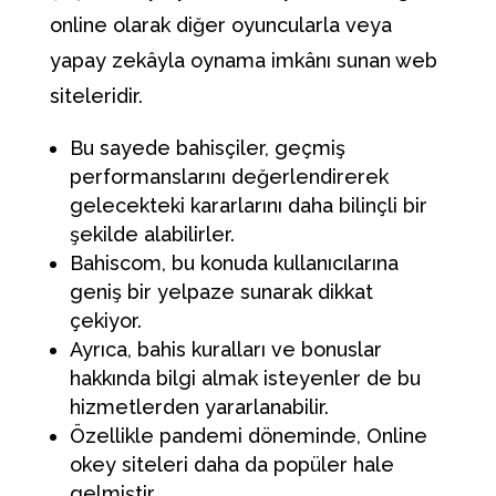
online olarak diğer oyuncularla veya
yapay zekâyla oynama imkânı sunan web
siteleridir.
Bu sayede bahisçiler, geçmiş
performanslarını değerlendirerek
gelecekteki kararlarını daha bilinçli bir
şekilde alabilirler.
Bahiscom, bu konuda kullanıcılarına
geniş bir yelpaze sunarak dikkat
çekiyor.
Ayrıca, bahis kuralları ve bonuslar
hakkında bilgi almak isteyenler de bu
hizmetlerden yararlanabilir.
Özellikle pandemi döneminde, Online
okey siteleri daha da popüler hale
gelmiştir.