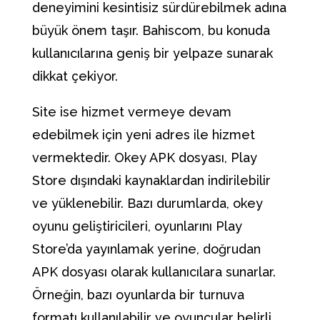
deneyimini kesintisiz sürdürebilmek adına
büyük önem taşır. Bahiscom, bu konuda
kullanıcılarına geniş bir yelpaze sunarak
dikkat çekiyor.
Site ise hizmet vermeye devam
edebilmek için yeni adres ile hizmet
vermektedir. Okey APK dosyası, Play
Store dışındaki kaynaklardan indirilebilir
ve yüklenebilir. Bazı durumlarda, okey
oyunu geliştiricileri, oyunlarını Play
Store’da yayınlamak yerine, doğrudan
APK dosyası olarak kullanıcılara sunarlar.
Örneğin, bazı oyunlarda bir turnuva
formatı kullanılabilir ve oyuncular belirli