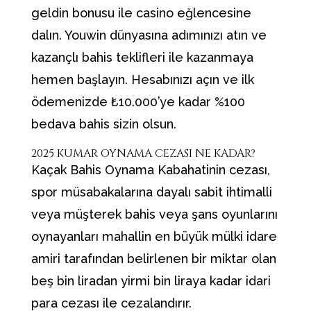
geldin bonusu ile casino eğlencesine
dalın. Youwin dünyasına adımınızı atın ve
kazançlı bahis teklifleri ile kazanmaya
hemen başlayın. Hesabınızı açın ve ilk
ödemenizde ₺10.000’ye kadar %100
bedava bahis sizin olsun.
2025 KUMAR OYNAMA CEZASI NE KADAR?
Kaçak Bahis Oynama Kabahatinin cezası,
spor müsabakalarına dayalı sabit ihtimalli
veya müşterek bahis veya şans oyunlarını
oynayanları mahallin en büyük mülki idare
amiri tarafından belirlenen bir miktar olan
beş bin liradan yirmi bin liraya kadar idari
para cezası ile cezalandırır.