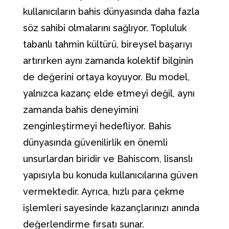
kullanıcıların bahis dünyasında daha fazla
söz sahibi olmalarını sağlıyor. Topluluk
tabanlı tahmin kültürü, bireysel başarıyı
artırırken aynı zamanda kolektif bilginin
de değerini ortaya koyuyor. Bu model,
yalnızca kazanç elde etmeyi değil, aynı
zamanda bahis deneyimini
zenginleştirmeyi hedefliyor. Bahis
dünyasında güvenilirlik en önemli
unsurlardan biridir ve Bahiscom, lisanslı
yapısıyla bu konuda kullanıcılarına güven
vermektedir. Ayrıca, hızlı para çekme
işlemleri sayesinde kazançlarınızı anında
değerlendirme fırsatı sunar.