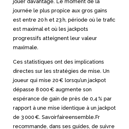
jouer davantage. Le moment de la
journée le plus propice aux gros gains
est entre 20 h et 23 h, période où le trafic
est maximal et où les jackpots
progressifs atteignent leur valeur
maximale.
Ces statistiques ont des implications
directes sur les stratégies de mise. Un
joueur qui mise 20 € lorsqu’un jackpot
dépasse 8 000 € augmente son
espérance de gain de près de 0,4 % par
rapport à une mise identique à un jackpot
de 3 000 €. Savoirfaireensemble.Fr
recommande, dans ses guides, de suivre