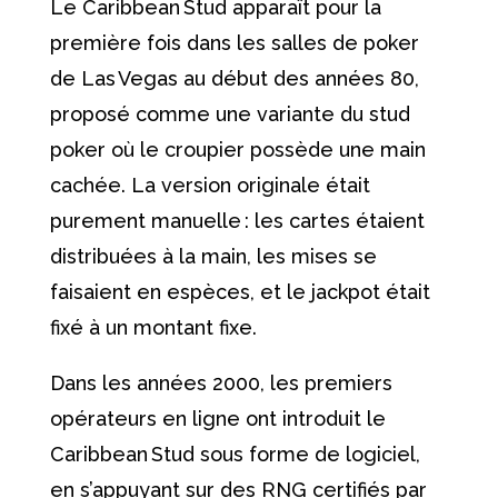
Le Caribbean Stud apparaît pour la
première fois dans les salles de poker
de Las Vegas au début des années 80,
proposé comme une variante du stud
poker où le croupier possède une main
cachée. La version originale était
purement manuelle : les cartes étaient
distribuées à la main, les mises se
faisaient en espèces, et le jackpot était
fixé à un montant fixe.
Dans les années 2000, les premiers
opérateurs en ligne ont introduit le
Caribbean Stud sous forme de logiciel,
en s’appuyant sur des RNG certifiés par