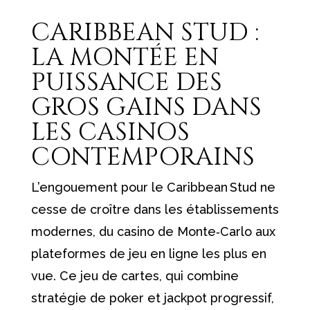
CARIBBEAN STUD :
LA MONTÉE EN
PUISSANCE DES
GROS GAINS DANS
LES CASINOS
CONTEMPORAINS
L’engouement pour le Caribbean Stud ne
cesse de croître dans les établissements
modernes, du casino de Monte‑Carlo aux
plateformes de jeu en ligne les plus en
vue. Ce jeu de cartes, qui combine
stratégie de poker et jackpot progressif,