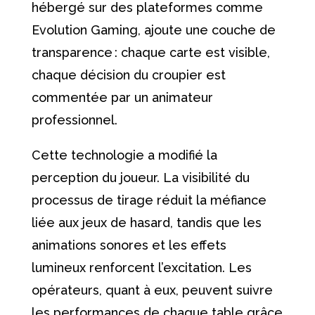
hébergé sur des plateformes comme
Evolution Gaming, ajoute une couche de
transparence : chaque carte est visible,
chaque décision du croupier est
commentée par un animateur
professionnel.
Cette technologie a modifié la
perception du joueur. La visibilité du
processus de tirage réduit la méfiance
liée aux jeux de hasard, tandis que les
animations sonores et les effets
lumineux renforcent l’excitation. Les
opérateurs, quant à eux, peuvent suivre
les performances de chaque table grâce