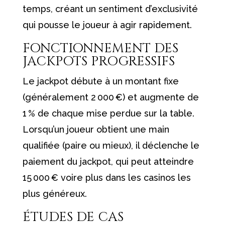
temps, créant un sentiment d’exclusivité
qui pousse le joueur à agir rapidement.
FONCTIONNEMENT DES
JACKPOTS PROGRESSIFS
Le jackpot débute à un montant fixe
(généralement 2 000 €) et augmente de
1 % de chaque mise perdue sur la table.
Lorsqu’un joueur obtient une main
qualifiée (paire ou mieux), il déclenche le
paiement du jackpot, qui peut atteindre
15 000 € voire plus dans les casinos les
plus généreux.
ÉTUDES DE CAS