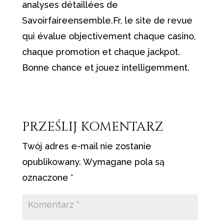
analyses détaillées de
Savoirfaireensemble.Fr, le site de revue
qui évalue objectivement chaque casino,
chaque promotion et chaque jackpot.
Bonne chance et jouez intelligemment.
PRZEŚLIJ KOMENTARZ
Twój adres e-mail nie zostanie
opublikowany.
Wymagane pola są
oznaczone
*