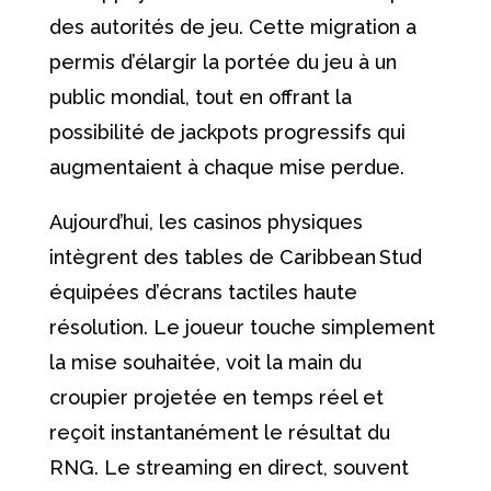
des autorités de jeu. Cette migration a
permis d’élargir la portée du jeu à un
public mondial, tout en offrant la
possibilité de jackpots progressifs qui
augmentaient à chaque mise perdue.
Aujourd’hui, les casinos physiques
intègrent des tables de Caribbean Stud
équipées d’écrans tactiles haute
résolution. Le joueur touche simplement
la mise souhaitée, voit la main du
croupier projetée en temps réel et
reçoit instantanément le résultat du
RNG. Le streaming en direct, souvent