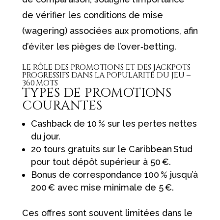
de vérifier les conditions de mise
(wagering) associées aux promotions, afin
d’éviter les pièges de l’over‑betting.
LE RÔLE DES PROMOTIONS ET DES JACKPOTS
PROGRESSIFS DANS LA POPULARITÉ DU JEU –
360 MOTS
TYPES DE PROMOTIONS
COURANTES
Cashback de 10 % sur les pertes nettes
du jour.
20 tours gratuits sur le Caribbean Stud
pour tout dépôt supérieur à 50 €.
Bonus de correspondance 100 % jusqu’à
200 € avec mise minimale de 5 €.
Ces offres sont souvent limitées dans le