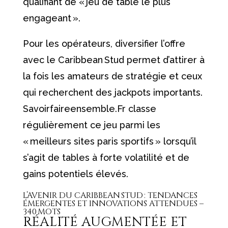
qualifiant de « jeu de table le plus
engageant ».
Pour les opérateurs, diversifier l’offre
avec le Caribbean Stud permet d’attirer à
la fois les amateurs de stratégie et ceux
qui recherchent des jackpots importants.
Savoirfaireensemble.Fr classe
régulièrement ce jeu parmi les
« meilleurs sites paris sportifs » lorsqu’il
s’agit de tables à forte volatilité et de
gains potentiels élevés.
L’AVENIR DU CARIBBEAN STUD : TENDANCES
ÉMERGENTES ET INNOVATIONS ATTENDUES –
340 MOTS
RÉALITÉ AUGMENTÉE ET