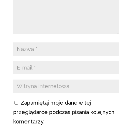
Zapamiętaj moje dane w tej
przeglądarce podczas pisania kolejnych
komentarzy.