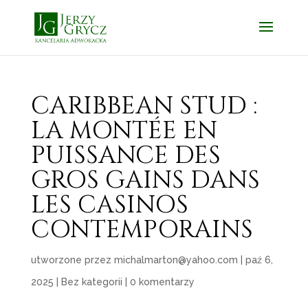
CARIBBEAN STUD :
LA MONTÉE EN
PUISSANCE DES
GROS GAINS DANS
LES CASINOS
CONTEMPORAINS
utworzone przez
michalmarton@yahoo.com
|
paź 6,
2025
|
Bez kategorii
|
0 komentarzy