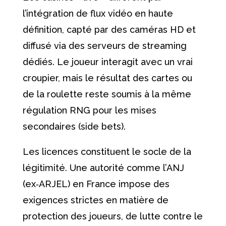
l’intégration de flux vidéo en haute
définition, capté par des caméras HD et
diffusé via des serveurs de streaming
dédiés. Le joueur interagit avec un vrai
croupier, mais le résultat des cartes ou
de la roulette reste soumis à la même
régulation RNG pour les mises
secondaires (side bets).
Les licences constituent le socle de la
légitimité. Une autorité comme l’ANJ
(ex‑ARJEL) en France impose des
exigences strictes en matière de
protection des joueurs, de lutte contre le