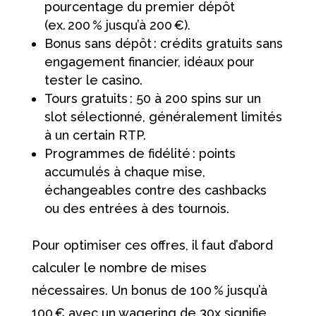
pourcentage du premier dépôt
(ex. 200 % jusqu’à 200 €).
Bonus sans dépôt : crédits gratuits sans
engagement financier, idéaux pour
tester le casino.
Tours gratuits : 50 à 200 spins sur un
slot sélectionné, généralement limités
à un certain RTP.
Programmes de fidélité : points
accumulés à chaque mise,
échangeables contre des cashbacks
ou des entrées à des tournois.
Pour optimiser ces offres, il faut d’abord
calculer le nombre de mises
nécessaires. Un bonus de 100 % jusqu’à
100 € avec un wagering de 30x signifie