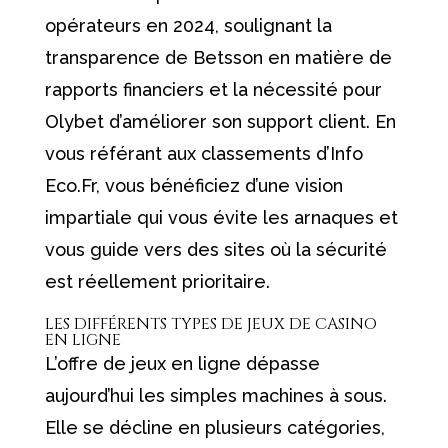
opérateurs en 2024, soulignant la
transparence de Betsson en matière de
rapports financiers et la nécessité pour
Olybet d’améliorer son support client. En
vous référant aux classements d’Info
Eco.Fr, vous bénéficiez d’une vision
impartiale qui vous évite les arnaques et
vous guide vers des sites où la sécurité
est réellement prioritaire.
LES DIFFÉRENTS TYPES DE JEUX DE CASINO
EN LIGNE
L’offre de jeux en ligne dépasse
aujourd’hui les simples machines à sous.
Elle se décline en plusieurs catégories,