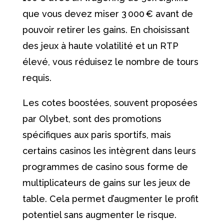
que vous devez miser 3 000 € avant de
pouvoir retirer les gains. En choisissant
des jeux à haute volatilité et un RTP
élevé, vous réduisez le nombre de tours
requis.
Les cotes boostées, souvent proposées
par Olybet, sont des promotions
spécifiques aux paris sportifs, mais
certains casinos les intègrent dans leurs
programmes de casino sous forme de
multiplicateurs de gains sur les jeux de
table. Cela permet d’augmenter le profit
potentiel sans augmenter le risque.