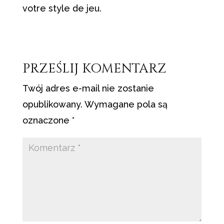
votre style de jeu.
PRZEŚLIJ KOMENTARZ
Twój adres e-mail nie zostanie
opublikowany.
Wymagane pola są
oznaczone
*