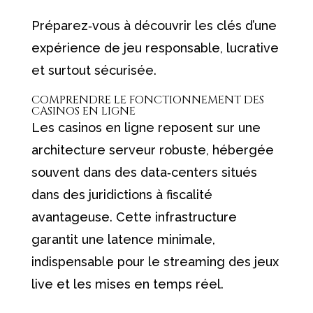
Préparez‑vous à découvrir les clés d’une
expérience de jeu responsable, lucrative
et surtout sécurisée.
COMPRENDRE LE FONCTIONNEMENT DES
CASINOS EN LIGNE
Les casinos en ligne reposent sur une
architecture serveur robuste, hébergée
souvent dans des data‑centers situés
dans des juridictions à fiscalité
avantageuse. Cette infrastructure
garantit une latence minimale,
indispensable pour le streaming des jeux
live et les mises en temps réel.