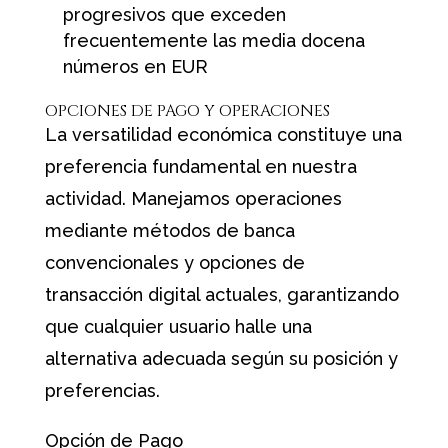
progresivos que exceden
frecuentemente las media docena
números en EUR
OPCIONES DE PAGO Y OPERACIONES
La versatilidad económica constituye una
preferencia fundamental en nuestra
actividad. Manejamos operaciones
mediante métodos de banca
convencionales y opciones de
transacción digital actuales, garantizando
que cualquier usuario halle una
alternativa adecuada según su posición y
preferencias.
Opción de Pago