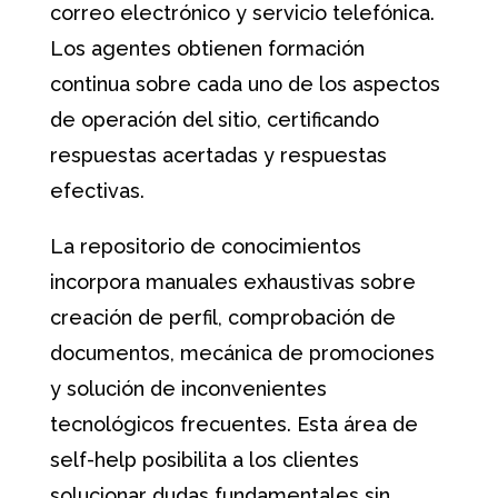
correo electrónico y servicio telefónica.
Los agentes obtienen formación
continua sobre cada uno de los aspectos
de operación del sitio, certificando
respuestas acertadas y respuestas
efectivas.
La repositorio de conocimientos
incorpora manuales exhaustivas sobre
creación de perfil, comprobación de
documentos, mecánica de promociones
y solución de inconvenientes
tecnológicos frecuentes. Esta área de
self-help posibilita a los clientes
solucionar dudas fundamentales sin