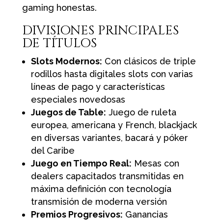
gaming honestas.
DIVISIONES PRINCIPALES
DE TÍTULOS
Slots Modernos:
Con clásicos de triple
rodillos hasta digitales slots con varias
líneas de pago y características
especiales novedosas
Juegos de Table:
Juego de ruleta
europea, americana y French, blackjack
en diversas variantes, bacará y póker
del Caribe
Juego en Tiempo Real:
Mesas con
dealers capacitados transmitidas en
máxima definición con tecnología
transmisión de moderna versión
Premios Progresivos:
Ganancias