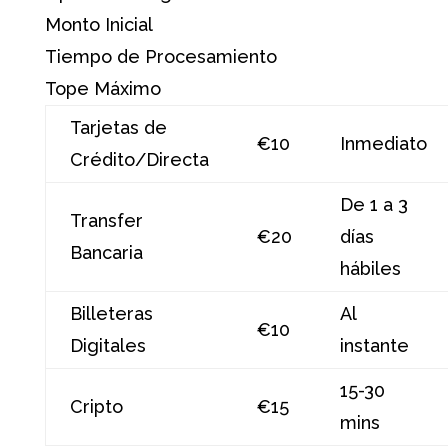
Monto Inicial
Tiempo de Procesamiento
Tope Máximo
Tarjetas de
€10
Inmediato
Crédito/Directa
De 1 a 3
Transfer
€20
días
Bancaria
hábiles
Billeteras
Al
€10
Digitales
instante
15-30
Cripto
€15
mins