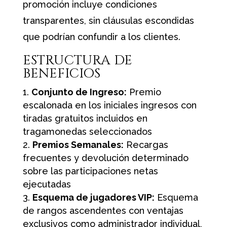
promoción incluye condiciones
transparentes, sin cláusulas escondidas
que podrían confundir a los clientes.
ESTRUCTURA DE
BENEFICIOS
Conjunto de Ingreso:
Premio
escalonada en los iniciales ingresos con
tiradas gratuitos incluidos en
tragamonedas seleccionados
Premios Semanales:
Recargas
frecuentes y devolución determinado
sobre las participaciones netas
ejecutadas
Esquema de jugadores VIP:
Esquema
de rangos ascendentes con ventajas
exclusivos como administrador individual,