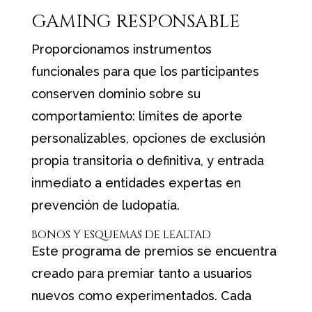
GAMING RESPONSABLE
Proporcionamos instrumentos
funcionales para que los participantes
conserven dominio sobre su
comportamiento: límites de aporte
personalizables, opciones de exclusión
propia transitoria o definitiva, y entrada
inmediato a entidades expertas en
prevención de ludopatía.
BONOS Y ESQUEMAS DE LEALTAD
Este programa de premios se encuentra
creado para premiar tanto a usuarios
nuevos como experimentados. Cada