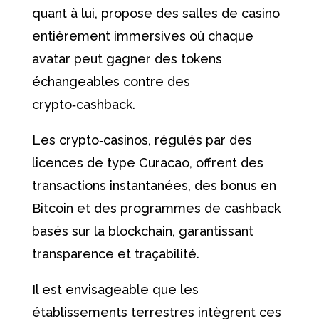
quant à lui, propose des salles de casino
entièrement immersives où chaque
avatar peut gagner des tokens
échangeables contre des
crypto‑cashback.
Les crypto‑casinos, régulés par des
licences de type Curacao, offrent des
transactions instantanées, des bonus en
Bitcoin et des programmes de cashback
basés sur la blockchain, garantissant
transparence et traçabilité.
Il est envisageable que les
établissements terrestres intègrent ces