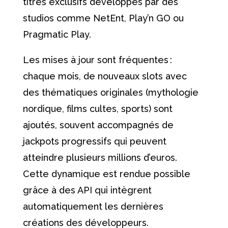
titres exclusifs développés par des
studios comme NetEnt, Play’n GO ou
Pragmatic Play.
Les mises à jour sont fréquentes :
chaque mois, de nouveaux slots avec
des thématiques originales (mythologie
nordique, films cultes, sports) sont
ajoutés, souvent accompagnés de
jackpots progressifs qui peuvent
atteindre plusieurs millions d’euros.
Cette dynamique est rendue possible
grâce à des API qui intègrent
automatiquement les dernières
créations des développeurs.