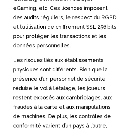
eGaming, etc. Ces licences imposent
des audits réguliers, le respect du RGPD
et l’utilisation de chiffrement SSL 256 bits
pour protéger les transactions et les
données personnelles.
Les risques liés aux établissements
physiques sont différents. Bien que la
présence d’un personnel de sécurité
réduise le vol à l’étalage, les joueurs
restent exposés aux cambriolages, aux
fraudes à la carte et aux manipulations
de machines. De plus, les contrôles de
conformité varient d’un pays à l’autre,