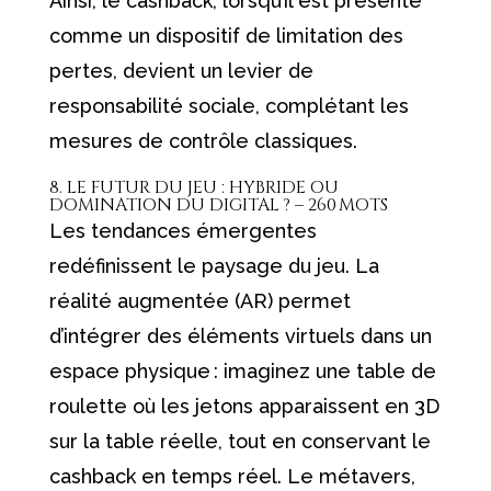
Ainsi, le cashback, lorsqu’il est présenté
comme un dispositif de limitation des
pertes, devient un levier de
responsabilité sociale, complétant les
mesures de contrôle classiques.
8. LE FUTUR DU JEU : HYBRIDE OU
DOMINATION DU DIGITAL ? – 260 MOTS
Les tendances émergentes
redéfinissent le paysage du jeu. La
réalité augmentée (AR) permet
d’intégrer des éléments virtuels dans un
espace physique : imaginez une table de
roulette où les jetons apparaissent en 3D
sur la table réelle, tout en conservant le
cashback en temps réel. Le métavers,