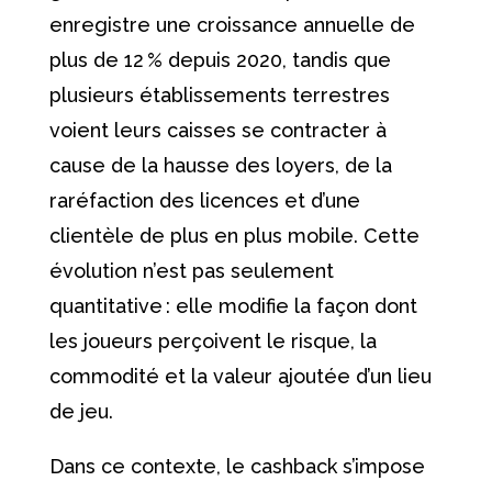
enregistre une croissance annuelle de
plus de 12 % depuis 2020, tandis que
plusieurs établissements terrestres
voient leurs caisses se contracter à
cause de la hausse des loyers, de la
raréfaction des licences et d’une
clientèle de plus en plus mobile. Cette
évolution n’est pas seulement
quantitative : elle modifie la façon dont
les joueurs perçoivent le risque, la
commodité et la valeur ajoutée d’un lieu
de jeu.
Dans ce contexte, le cashback s’impose