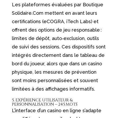
Les plateformes évaluées par Boutique
Solidaire.Com mettent en avant leurs
certifications (eCOGRA, iTech Labs) et
offrent des options de jeu responsable :
limites de dépôt, auto‑exclusion, outils
de suivi des sessions. Ces dispositifs sont
intégrés directement dans le tableau de
bord du joueur, alors que dans un casino
physique, les mesures de prévention
sont moins personnalisées et souvent
limitées à des affichages informatifs.
5. EXPÉRIENCE UTILISATEUR &
PERSONNALISATION – 245 MOTS
L’interface d’un casino en ligne s’adapte