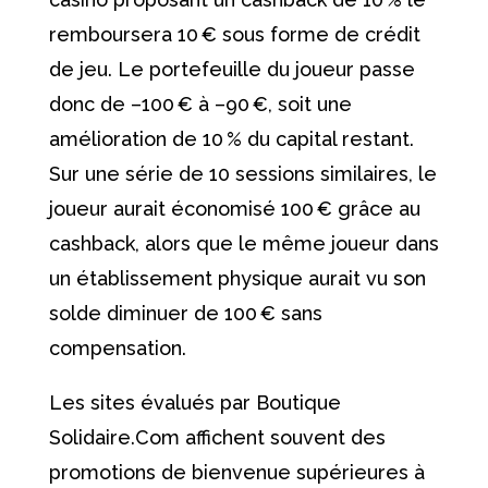
remboursera 10 € sous forme de crédit
de jeu. Le portefeuille du joueur passe
donc de –100 € à –90 €, soit une
amélioration de 10 % du capital restant.
Sur une série de 10 sessions similaires, le
joueur aurait économisé 100 € grâce au
cashback, alors que le même joueur dans
un établissement physique aurait vu son
solde diminuer de 100 € sans
compensation.
Les sites évalués par Boutique
Solidaire.Com affichent souvent des
promotions de bienvenue supérieures à