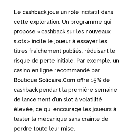
Le cashback joue un rôle incitatif dans
cette exploration. Un programme qui
propose « cashback sur les nouveaux
slots » incite le joueur à essayer les
titres fraîchement publiés, réduisant le
risque de perte initiale. Par exemple, un
casino en ligne recommandé par
Boutique Solidaire.Com offre 15 % de
cashback pendant la première semaine
de lancement d’un slot à volatilité
élevée, ce qui encourage les joueurs à
tester la mécanique sans crainte de
perdre toute leur mise.