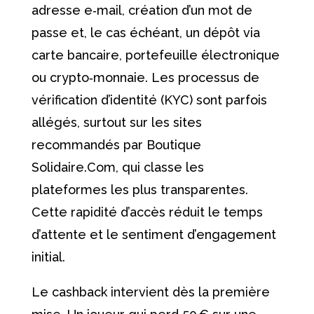
adresse e‑mail, création d’un mot de
passe et, le cas échéant, un dépôt via
carte bancaire, portefeuille électronique
ou crypto‑monnaie. Les processus de
vérification d’identité (KYC) sont parfois
allégés, surtout sur les sites
recommandés par Boutique
Solidaire.Com, qui classe les
plateformes les plus transparentes.
Cette rapidité d’accès réduit le temps
d’attente et le sentiment d’engagement
initial.
Le cashback intervient dès la première