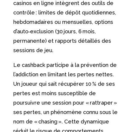
casinos en ligne intègrent des outils de
contrôle : limites de dépôt quotidiennes,
hebdomadaires ou mensuelles, options
d’auto‑exclusion (30 jours, 6 mois,
permanente) et rapports détaillés des
sessions de jeu.
Le cashback participe à la prévention de
l’addiction en limitant les pertes nettes.
Un joueur qui sait récupérer 10 % de ses
pertes est moins susceptible de
poursuivre une session pour « rattraper »
ses pertes, un phénomène connu sous le
nom de « chasing ». Cette dynamique
réduit le risque de comportements