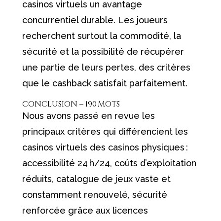
casinos virtuels un avantage
concurrentiel durable. Les joueurs
recherchent surtout la commodité, la
sécurité et la possibilité de récupérer
une partie de leurs pertes, des critères
que le cashback satisfait parfaitement.
CONCLUSION – 190 MOTS
Nous avons passé en revue les
principaux critères qui différencient les
casinos virtuels des casinos physiques :
accessibilité 24 h/24, coûts d’exploitation
réduits, catalogue de jeux vaste et
constamment renouvelé, sécurité
renforcée grâce aux licences