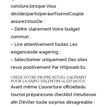
conclure,lorsque Vous
décidezparticiperàunTournoiCouple
assurezVousDe :
– Définir clairement Votre budget
commun ;
– Lire attentivement toutes Les
exigencesde wagering ;
– Sélectionner uniquement Des sites
revus positivement Par Httpsueb.Eu .
CRÉER VOTRE PROPRE RITUEL GAGNANT
POUR LA SAINT‑VALENTIN (
≈320 MOTS
)
Avant même L’ouverture officielledu
tournoi préparezune checklist minutieuse
afin D’éviter toute surprise désagréable :