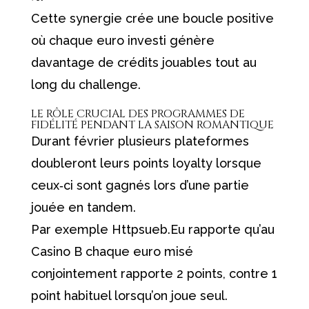
Cette synergie crée une boucle positive
où chaque euro investi génère
davantage de crédits jouables tout au
long du challenge.
LE RÔLE CRUCIAL DES PROGRAMMES DE
FIDÉLITÉ PENDANT LA SAISON ROMANTIQUE
Durant février plusieurs plateformes
doubleront leurs points loyalty lorsque
ceux‑ci sont gagnés lors d’une partie
jouée en tandem.
Par exemple Httpsueb.Eu rapporte qu’au
Casino B chaque euro misé
conjointement rapporte 2 points, contre 1
point habituel lorsqu’on joue seul.