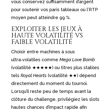
vous conservez suffisamment d’argent
pour soutenir vos paris tableaux où l’RTP
moyen peut atteindre 99 %.
EXPLOITER LES JEUX À
HAUTE VOLATILITÉ VS
FAIBLE VOLATILITÉ
Choisir entre machines à sous
ultra‑volatiles comme
Mega Love Bomb
(volatilité ★★★★★) ou titres plus stables
tels
Royal Hearts
(volatilité ★★) dépend
directement du moment du tournoi.
Lorsqu’il reste peu de temps avant la
clôture du challenge, privilégiez les slots
hautes chances d’impact rapide afin