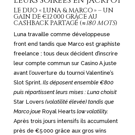
LEURS SOIRÉES EN JACKPOT
LE DUO « LUNA & MARCO » – UN
GAIN DE €12 000 GRÂCE AU
CASHBACK PARTAGÉ (
≈180 MOTS
)
Luna travaille comme développeuse
front end tandis que Marco est graphiste
freelance ; tous deux décident d’inscrire
leur compte commun sur Casino A juste
avant l’ouverture du tournoi Valentine’s
Slot Sprint.
Ils déposent ensemble €800
puis répartissent leurs mises : Luna choisit
Star Lovers
(volatilité élevée) tandis que
Marco joue
Royal Hearts
low volatility.
Après trois jours intensifs ils accumulent
près de €5 000 grâce aux gros wins