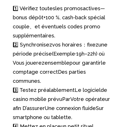
1️⃣ Vérifiez toutesles promosactives—
bonus dépôt+100 %, cash-back spécial
couple、et éventuels codes promo
supplémentaires.
2️⃣ Synchronisezvos horaires：fixezune
période précise(Exemple·19h–22h) où
Vous jouerezensemblepour garantirle
comptage correctDes parties
communes.
3️⃣ Testez préalablementLe logicielde
casino mobile prévuParVotre opérateur
afin D’assurerUne connexion fluideSur
smartphone ou tablette.
4️⃣ Mettez en placeun petit rituel