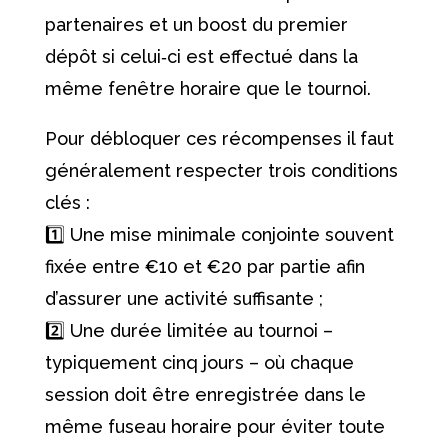
partenaires et un boost du premier
dépôt si celui‑ci est effectué dans la
même fenêtre horaire que le tournoi.​
Pour débloquer ces récompenses il faut
généralement respecter trois conditions
clés :
1️⃣ Une mise minimale conjointe souvent
fixée entre €10 et €20 par partie afin
d’assurer une activité suffisante ;
2️⃣ Une durée limitée au tournoi –
typiquement cinq jours – où chaque
session doit être enregistrée dans le
même fuseau horaire pour éviter toute