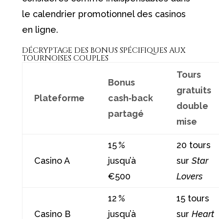
le calendrier promotionnel des casinos
en ligne.
DÉCRYPTAGE DES BONUS SPÉCIFIQUES AUX
TOURNOISES COUPLES
Tours
Bonus
gratuits
Plateforme
cash‑back
double
partagé
mise
15 %
20 tours
Casino A
jusqu’à
sur
Star
€500
Lovers
12 %
15 tours
Casino B
jusqu’à
sur
Heart