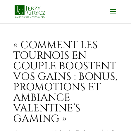
« COMMENT LES
TOURNOIS EN
COUPLE BOOSTENT
VOS GAINS : BONUS,
PROMOTIONS ET
AMBIANCE
VALENTINE’S
GAMING »