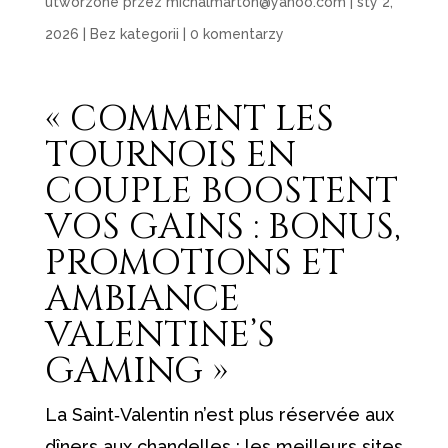
utworzone przez
michalmarton@yahoo.com
|
sty 2,
2026
|
Bez kategorii
|
0 komentarzy
« COMMENT LES
TOURNOIS EN
COUPLE BOOSTENT
VOS GAINS : BONUS,
PROMOTIONS ET
AMBIANCE
VALENTINE’S
GAMING »
La Saint‑Valentin n’est plus réservée aux
dîners aux chandelles ; les meilleurs sites