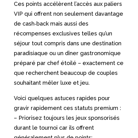
Ces points accélèrent l’accès aux paliers
VIP qui offrent non seulement davantage
de cash‑back mais aussi des
récompenses exclusives telles qu’un
séjour tout compris dans une destination
paradisiaque ou un dîner gastronomique
préparé par chef étoilé – exactement ce
que recherchent beaucoup de couples
souhaitant mêler luxe et jeu.​
Voici quelques astuces rapides pour
gravir rapidement ces statuts premium :
– Priorisez toujours les jeux sponsorisés
durant le tournoi car ils offrent
généralement plus de points;