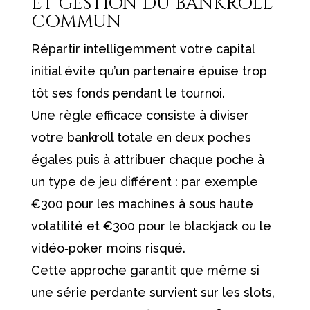
ET GESTION DU BANKROLL
COMMUN
Répartir intelligemment votre capital
initial évite qu’un partenaire épuise trop
tôt ses fonds pendant le tournoi.
Une règle efficace consiste à diviser
votre bankroll totale en deux poches
égales puis à attribuer chaque poche à
un type de jeu différent : par exemple
€300 pour les machines à sous haute
volatilité et €300 pour le blackjack ou le
vidéo‑poker moins risqué.
Cette approche garantit que même si
une série perdante survient sur les slots,