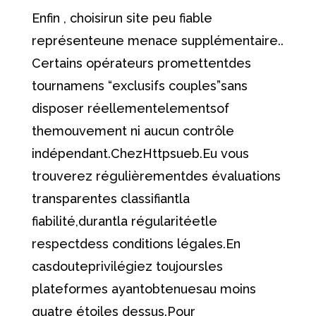
Enfin , choisirun site peu fiable
représenteune menace supplémentaire..
Certains opérateurs promettentdes
tournamens “exclusifs couples”sans
disposer réellementelementsof
themouvement ni aucun contrôle
indépendant.ChezHttpsueb.Eu vous
trouverez régulièrementdes évaluations
transparentes classifiantla
fiabilité,durantla régularitéetle
respectdess conditions légales.En
casdouteprivilégiez toujoursles
plateformes ayantobtenuesau moins
quatre étoiles dessus.Pour