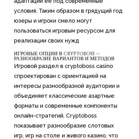
адаптации ее под современные
условия. Таким образом в грядущий год
юзеры и игроки смело могут
пользоваться игровым ресурсом для
реализации своих нужд
ИГРОВЫЕ ОПЦИИ В CRYPTOBOSS —
РАЗНООБРАЗИЕ ВАРИАНТОВ И МЕТОДОВ
Игровой раздел в cryptoboss casino
спроектирован с ориентацией на
интересы разнообразной аудитории и
объединяет классические азартные
форматы и современные компоненты
онлайн-стратегий. Cryptoboss
показывает разнообразие слотовых
игр, игр на столе и живого казино, что