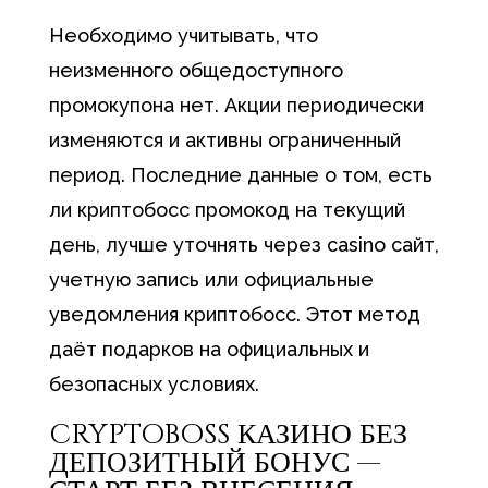
Необходимо учитывать, что
неизменного общедоступного
промокупона нет. Акции периодически
изменяются и активны ограниченный
период. Последние данные о том, есть
ли криптобосс промокод на текущий
день, лучше уточнять через casino сайт,
учетную запись или официальные
уведомления криптобосс. Этот метод
даёт подарков на официальных и
безопасных условиях.
CRYPTOBOSS КАЗИНО БЕЗ
ДЕПОЗИТНЫЙ БОНУС —