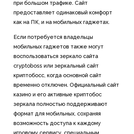
при большом трафике. Сайт
предоставляет одинаковый комфорт
как на ПК, и на мобильных гаджетах.
Если потребуется владельцы
мобильных гаджетов также могут
воспользоваться зеркало сайта
cryptoboss или зеркальный сайт
криптобосс, когда основной сайт
временно отключен. Официальный сайт
казино и его активные криптобос
зеркала полностью поддерживают
формат для мобильных, сохраняя
возможность доступа к каждому
игровому сервису, специальным