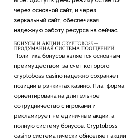
игре. Доступ к демо режиму остается
через основной сайт, и через
зеркальный сайт, обеспечивая
надежную работу ресурса на сейчас.
БОНУСЫ И АКЦИИ CRYPTOBOSS —
ПРОДУМАННАЯ СИСТЕМА ПООЩРЕНИЙ
Политика бонусов является основным
преимуществом, за счет которого
cryptoboss casino надежно сохраняет
позиции в рэнкингах казино. Платформа
ориентирована на длительное
сотрудничество с игроками и
рекламирует не единичные акции, а
полную систему бонусов. Cryptoboss
casino систематически обновляет акции