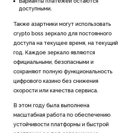
Варианты платежей остаются
доступными.
Также азартники могут использовать
crypto boss зеркало для постоянного
доступа на текущее время, на текущий
год. Каждое зеркало являются
официальными, безопасными и
сохраняют полную функциональность
цифрового казино без снижения
скорости или качества сервиса.
В этом году была выполнена
масштабная работа по обеспечению
устойчивости платформы и быстрой