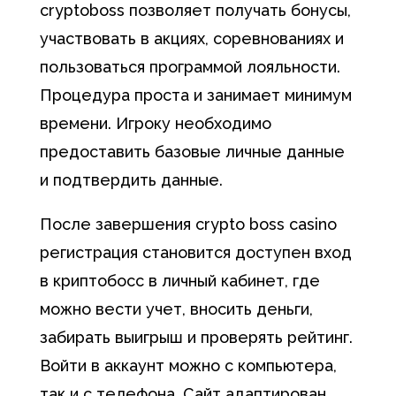
cryptoboss позволяет получать бонусы,
участвовать в акциях, соревнованиях и
пользоваться программой лояльности.
Процедура проста и занимает минимум
времени. Игроку необходимо
предоставить базовые личные данные
и подтвердить данные.
После завершения crypto boss casino
регистрация становится доступен вход
в криптобосс в личный кабинет, где
можно вести учет, вносить деньги,
забирать выигрыш и проверять рейтинг.
Войти в аккаунт можно с компьютера,
так и с телефона. Сайт адаптирован