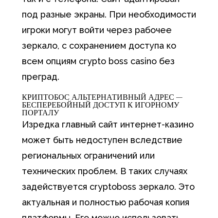
под разные экраны. При необходимости
игроки могут войти через рабочее
зеркало, с сохранением доступа ко
всем опциям crypto boss casino без
преград.
КРИПТОБОС АЛЬТЕРНАТИВНЫЙ АДРЕС —
БЕСПЕРЕБОЙНЫЙ ДОСТУП К ИГОРНОМУ
ПОРТАЛУ
Изредка главный сайт интернет-казино
может быть недоступен вследствие
региональных ограничений или
технических проблем. В таких случаях
задействуется cryptoboss зеркало. Это
актуальная и полностью рабочая копия
платформы. Его можно использовать