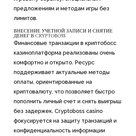
предложениям и методам игры без
лимитов.
ВНЕСЕНИЕ УЧЕТНОЙ ЗАПИСИ И СНЯТИЕ
ДЕНЕГ В CRYPTOBOSS
Финансовые транзакции в криптобосс
казиноплатформа реализованы очень
комфортно и открыто. Ресурс
поддерживает актуальные методы
оплаты, ориентированные на
криптовалюту, что позволяет быстро
пополнить личный счет и снять выигрыш
без задержек. Cryptoboss casino
фокусируется на защиту транзакций и
конфиденциальность информации