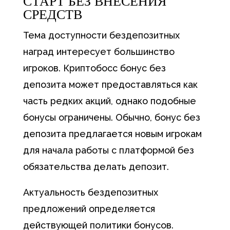
СТАРТ БЕЗ ВНЕСЕНИЯ
СРЕДСТВ
Тема доступности бездепозитных
наград интересует большинство
игроков. Криптобосс бонус без
депозита может предоставляться как
часть редких акций, однако подобные
бонусы ограничены. Обычно, бонус без
депозита предлагается новым игрокам
для начала работы с платформой без
обязательства делать депозит.
Актуальность бездепозитных
предложений определяется
действующей политики бонусов.