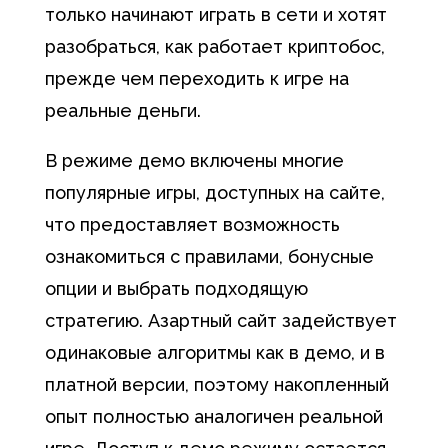
только начинают играть в сети и хотят
разобраться, как работает криптобос,
прежде чем переходить к игре на
реальные деньги.
В режиме демо включены многие
популярные игры, доступных на сайте,
что предоставляет возможность
ознакомиться с правилами, бонусные
опции и выбрать подходящую
стратегию. Азартный сайт задействует
одинаковые алгоритмы как в демо, и в
платной версии, поэтому накопленный
опыт полностью аналогичен реальной