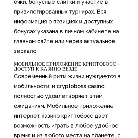
очки, бонусные слитки и участие в
привилегированных турнирах. Вся
информация о позициях и доступных
бонусах указана в личном кабинете на
главном сайте или через актуальное
зеркало.
МОБИЛЬНОЕ ПРИЛОЖЕНИЕ КРИПТОБОСС —
ДОСТУП К КАЗИНО ВЕЗДЕ
Современный ритм жизни нуждается в
мобильности, и cryptoboss casino
полностью удовлетворяет этим
ожиданиям. Мобильное приложение
интернет казино криптобосс дает
возможность играть в любое удобное
время и из любого места на планете, с