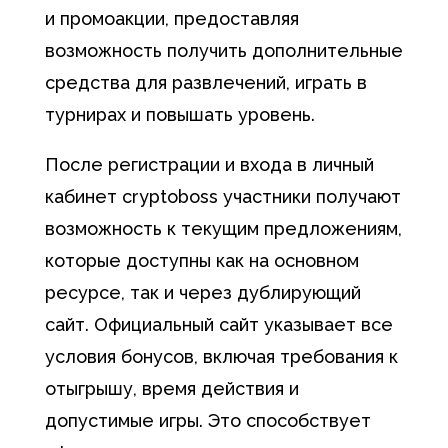
и промоакции, предоставляя
возможность получить дополнительные
средства для развлечений, играть в
турнирах и повышать уровень.
После регистрации и входа в личный
кабинет cryptoboss участники получают
возможность к текущим предложениям,
которые доступны как на основном
ресурсе, так и через дублирующий
сайт. Официальный сайт указывает все
условия бонусов, включая требования к
отыгрышу, время действия и
допустимые игры. Это способствует