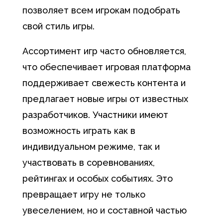
позволяет всем игрокам подобрать
свой стиль игры.
Ассортимент игр часто обновляется,
что обеспечивает игровая платформа
поддерживает свежесть контента и
предлагает новые игры от известных
разработчиков. Участники имеют
возможность играть как в
индивидуальном режиме, так и
участвовать в соревнованиях,
рейтингах и особых событиях. Это
превращает игру не только
увеселением, но и составной частью