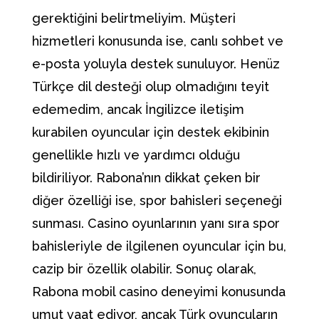
gerektiğini belirtmeliyim. Müşteri
hizmetleri konusunda ise, canlı sohbet ve
e-posta yoluyla destek sunuluyor. Henüz
Türkçe dil desteği olup olmadığını teyit
edemedim, ancak İngilizce iletişim
kurabilen oyuncular için destek ekibinin
genellikle hızlı ve yardımcı olduğu
bildiriliyor. Rabona’nın dikkat çeken bir
diğer özelliği ise, spor bahisleri seçeneği
sunması. Casino oyunlarının yanı sıra spor
bahisleriyle de ilgilenen oyuncular için bu,
cazip bir özellik olabilir. Sonuç olarak,
Rabona mobil casino deneyimi konusunda
umut vaat ediyor, ancak Türk oyuncuların