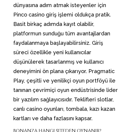
dünyasına adım atmak isteyenler için
Pinсo casino giriş işlemi oldukça pratik.
Basit birkaç adımda kayıt olabilir,
platformun sunduğu tüm avantajlardan
faydalanmaya başlayabilirsiniz. Giriş
süreci özellikle yeni kullanıcılar
düşünülerek tasarlanmış ve kullanıcı
deneyimini ön plana çıkarıyor. Pragmatic
Play, çeşitli ve yenilikçi oyun portföyü ile
tanınan çevrimiçi oyun endüstrisinde lider
bir yazılım sağlayıcısıdır. Teklifleri slotlar,
canlı casino oyunları, tombala, kazı kazan
kartları ve daha fazlasını kapsar.
BONANZA HANGI SITEDEN OYNANIR?