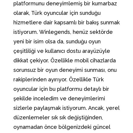
platformunu deneyimlemiş bir kumarbaz
olarak, Türk oyuncular için sunduğu
hizmetlere dair kapsamlı bir bakış sunmak
istiyorum. Winlegends, henüz sektörde
yeni bir isim olsa da, sunduğu oyun
çeşitliliği ve kullanıcı dostu arayüzüyle
dikkat çekiyor. Özellikle mobil cihazlarda
sorunsuz bir oyun deneyimi sunması, onu
rakiplerinden ayırıyor. Özellikle Türk
oyuncular için bu platformu detaylı bir
şekilde inceledim ve deneyimlerimi
sizlerle paylaşmak istiyorum. Ancak, yerel
düzenlemeler sık sık değiştiğinden,
oynamadan önce bölgenizdeki güncel