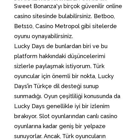
Sweet Bonanza'yı birçok güvenilir online
casino sitesinde bulabilirsiniz. Betboo,
Bets10, Casino Metropol gibi sitelerde
oyunu oynayabilirsiniz.
Lucky Days de bunlardan biri ve bu
platform hakkındaki düşüncelerimi
sizlerle paylaşmak istiyorum. Türk
oyuncular için önemli bir nokta, Lucky
Days’in Türkçe dil desteği sunup
sunmadığı. Oyun çeşitliliği konusunda da
Lucky Days genellikle iyi bir izlenim
bırakıyor. Slot oyunlarından canlı casino
oyunlarına kadar geniş bir yelpaze
sunuyorlar. Ancak, Türk oyuncuların