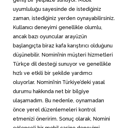
uyumluluğu sayesinde de istediğiniz
zaman, istediğiniz yerden oynayabilirsiniz.
Kullanıcı deneyimi genellikle olumlu,
ancak bazı oyuncular arayüzün
başlangıçta biraz kafa karıştırıcı olduğunu
düşünebilir. Nomini’nin müşteri hizmetleri
Türkçe dil desteği sunuyor ve genellikle
hızlı ve etkili bir şekilde yardımcı
oluyorlar. Nomini’nin Türkiye’deki yasal
durumu hakkında net bir bilgiye
ulaşamadım. Bu nedenle, oynamadan
önce yerel düzenlemeleri kontrol
etmenizi öneririm. Sonuç olarak, Nomini
eğlenceli bir mobil casino deneyimi