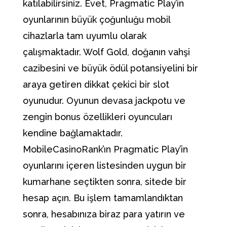
katılabilirsiniz. Evet, Pragmatic Play’in
oyunlarının büyük çoğunluğu mobil
cihazlarla tam uyumlu olarak
çalışmaktadır. Wolf Gold, doğanın vahşi
cazibesini ve büyük ödül potansiyelini bir
araya getiren dikkat çekici bir slot
oyunudur. Oyunun devasa jackpotu ve
zengin bonus özellikleri oyuncuları
kendine bağlamaktadır.
MobileCasinoRank’ın Pragmatic Play’in
oyunlarını içeren listesinden uygun bir
kumarhane seçtikten sonra, sitede bir
hesap açın. Bu işlem tamamlandıktan
sonra, hesabınıza biraz para yatırın ve