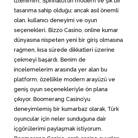
izlenimim, Spinnalot’un modern ve şık bir
tasarıma sahip olduğu; ancak asıl önemli
olan, kullanıcı deneyimi ve oyun
seçenekleri. Bizzo Casino, online kumar
dünyasına nispeten yeni bir giriş olmasına
rağmen, kısa sürede dikkatleri üzerine
çekmeyi başardı. Benim de
incelemelerim arasında yer alan bu
platform, özellikle modern arayüzü ve
geniş oyun seçenekleriyle ön plana
çıkıyor. Boomerang Casino’yu
deneyimlemiş bir kumarbaz olarak, Türk
oyuncular için neler sunduğuna dair
içgörülerimi paylaşmak istiyorum.