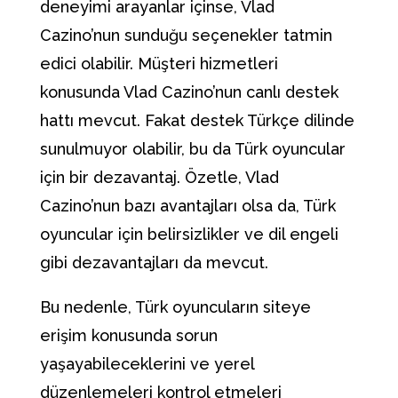
deneyimi arayanlar içinse, Vlad
Cazino’nun sunduğu seçenekler tatmin
edici olabilir. Müşteri hizmetleri
konusunda Vlad Cazino’nun canlı destek
hattı mevcut. Fakat destek Türkçe dilinde
sunulmuyor olabilir, bu da Türk oyuncular
için bir dezavantaj. Özetle, Vlad
Cazino’nun bazı avantajları olsa da, Türk
oyuncular için belirsizlikler ve dil engeli
gibi dezavantajları da mevcut.
Bu nedenle, Türk oyuncuların siteye
erişim konusunda sorun
yaşayabileceklerini ve yerel
düzenlemeleri kontrol etmeleri