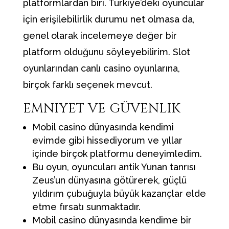
platformlardan biri. Türkiye’deki oyuncular
için erişilebilirlik durumu net olmasa da,
genel olarak incelemeye değer bir
platform olduğunu söyleyebilirim. Slot
oyunlarından canlı casino oyunlarına,
birçok farklı seçenek mevcut.
EMNIYET VE GÜVENLIK
Mobil casino dünyasında kendimi
evimde gibi hissediyorum ve yıllar
içinde birçok platformu deneyimledim.
Bu oyun, oyuncuları antik Yunan tanrısı
Zeus’un dünyasına götürerek, güçlü
yıldırım çubuğuyla büyük kazançlar elde
etme fırsatı sunmaktadır.
Mobil casino dünyasında kendime bir