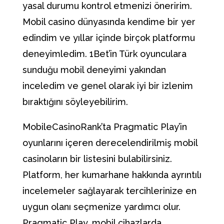
yasal durumu kontrol etmenizi öneririm.
Mobil casino dünyasında kendime bir yer
edindim ve yıllar içinde birçok platformu
deneyimledim. 1Bet’in Türk oyunculara
sunduğu mobil deneyimi yakından
inceledim ve genel olarak iyi bir izlenim
bıraktığını söyleyebilirim.
MobileCasinoRank’ta Pragmatic Play’in
oyunlarını içeren derecelendirilmiş mobil
casinoların bir listesini bulabilirsiniz.
Platform, her kumarhane hakkında ayrıntılı
incelemeler sağlayarak tercihlerinize en
uygun olanı seçmenize yardımcı olur.
Pragmatic Play, mobil cihazlarda