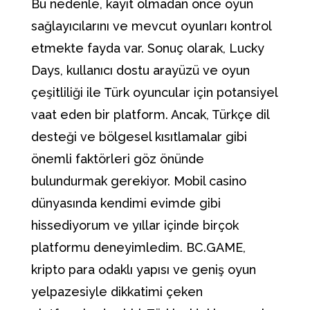
Bu nedenle, kayıt olmadan önce oyun
sağlayıcılarını ve mevcut oyunları kontrol
etmekte fayda var. Sonuç olarak, Lucky
Days, kullanıcı dostu arayüzü ve oyun
çeşitliliği ile Türk oyuncular için potansiyel
vaat eden bir platform. Ancak, Türkçe dil
desteği ve bölgesel kısıtlamalar gibi
önemli faktörleri göz önünde
bulundurmak gerekiyor. Mobil casino
dünyasında kendimi evimde gibi
hissediyorum ve yıllar içinde birçok
platformu deneyimledim. BC.GAME,
kripto para odaklı yapısı ve geniş oyun
yelpazesiyle dikkatimi çeken