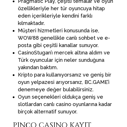
Pragmatic Play, çeşitli temalar ve oyun
özellikleriyle her tür oyuncuya hitap
eden içerikleriyle kendini farklı
kılmaktadır.
Müşteri hizmetleri konusunda ise,
WOW88 genellikle canlı sohbet ve e-
posta gibi çeşitli kanallar sunuyor.
CasinoStugan’ı mercek altına aldım ve
Türk oyuncular için neler sunduğuna
yakından baktım.
Kripto para kullanıyorsanız ve geniş bir
oyun yelpazesi arıyorsanız, BC.GAME’i
denemeye değer bulabilirsiniz.
Oyun seçenekleri oldukça geniş ve
slotlardan canlı casino oyunlarına kadar
birçok alternatif sunuyor.
PINСO CASINO KAYIT