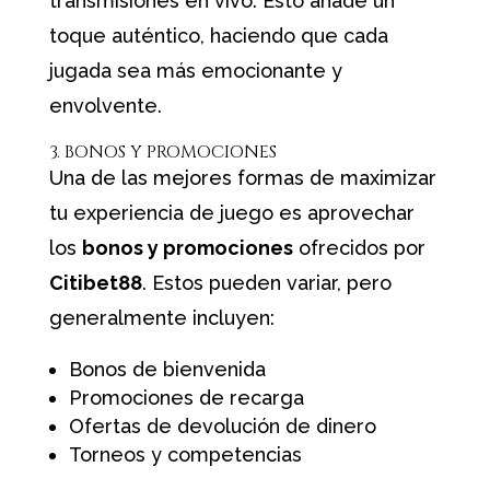
transmisiones en vivo. Esto añade un
toque auténtico, haciendo que cada
jugada sea más emocionante y
envolvente.
3. BONOS Y PROMOCIONES
Una de las mejores formas de maximizar
tu experiencia de juego es aprovechar
los
bonos y promociones
ofrecidos por
Citibet88
. Estos pueden variar, pero
generalmente incluyen:
Bonos de bienvenida
Promociones de recarga
Ofertas de devolución de dinero
Torneos y competencias