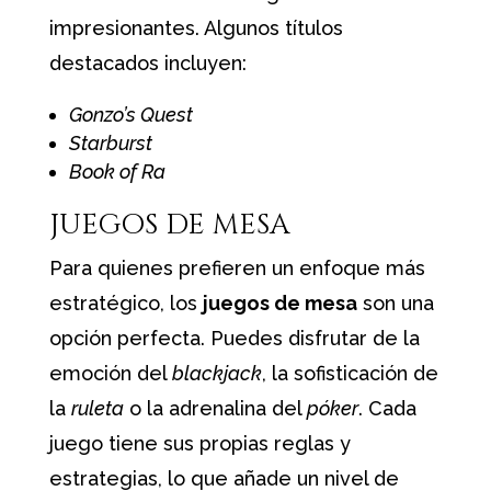
impresionantes. Algunos títulos
destacados incluyen:
Gonzo’s Quest
Starburst
Book of Ra
JUEGOS DE MESA
Para quienes prefieren un enfoque más
estratégico, los
juegos de mesa
son una
opción perfecta. Puedes disfrutar de la
emoción del
blackjack
, la sofisticación de
la
ruleta
o la adrenalina del
póker
. Cada
juego tiene sus propias reglas y
estrategias, lo que añade un nivel de