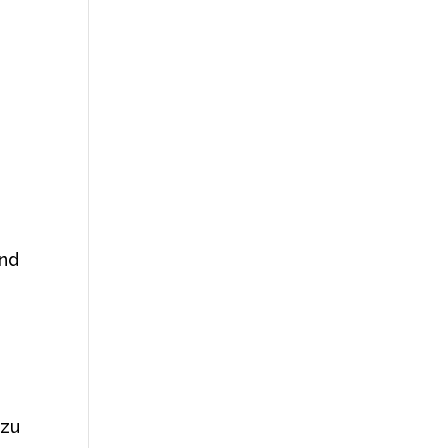
und
 zu