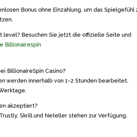
enlosen Bonus ohne Einzahlung, um das Spielgefühl 
tzen.
level? Besuchen Sie jetzt die offizielle Seite und
e Billionairespin
i BillionaireSpin Casino?
en werden innerhalb von 1–2 Stunden bearbeitet.
Werktage.
n akzeptiert?
Trustly, Skrill und Neteller stehen zur Verfügung.