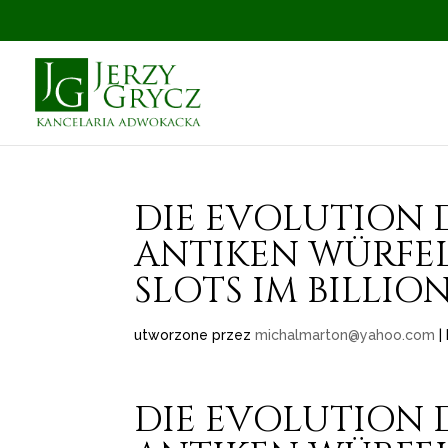
DIE EVOLUTION D
ANTIKEN WÜRFEL
SLOTS IM BILLIO
utworzone przez
michalmarton@yahoo.com
|
DIE EVOLUTION D