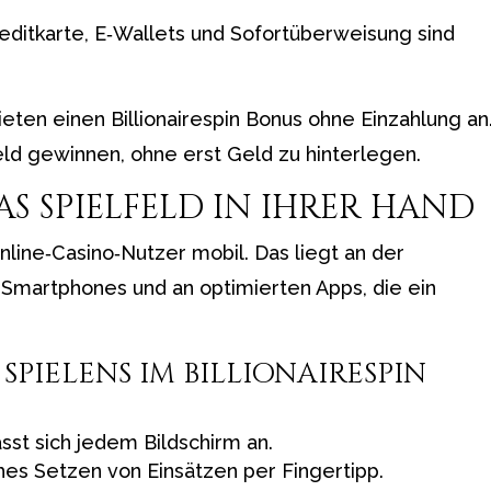
editkarte, E‑Wallets und Sofortüberweisung sind
ieten einen Billionairespin Bonus ohne Einzahlung an
ld gewinnen, ohne erst Geld zu hinterlegen.
S SPIELFELD IN IHRER HAND
line‑Casino‑Nutzer mobil. Das liegt an der
Smartphones und an optimierten Apps, die ein
SPIELENS IM BILLIONAIRESPIN
st sich jedem Bildschirm an.
hes Setzen von Einsätzen per Fingertipp.