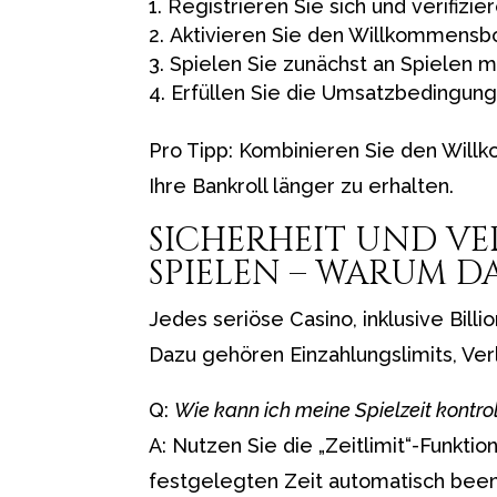
Registrieren Sie sich und verifizier
Aktivieren Sie den Willkommensb
Spielen Sie zunächst an Spielen mit
Erfüllen Sie die Umsatzbedingung
Pro Tipp: Kombinieren Sie den Wil
Ihre Bankroll länger zu erhalten.
SICHERHEIT UND V
SPIELEN – WARUM DA
Jedes seriöse Casino, inklusive Bill
Dazu gehören Einzahlungslimits, Ver
Q:
Wie kann ich meine Spielzeit kontrol
A: Nutzen Sie die „Zeitlimit“-Funkti
festgelegten Zeit automatisch been