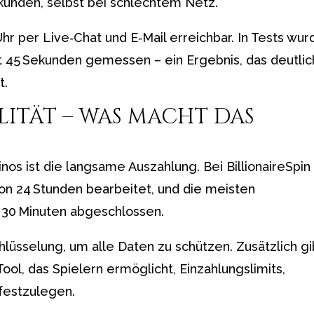
kunden, selbst bei schlechtem Netz.
hr per Live‑Chat und E‑Mail erreichbar. In Tests wur
it 45 Sekunden gemessen – ein Ergebnis, das deutlic
t.
ITÄT – WAS MACHT DAS
nos ist die langsame Auszahlung. Bei BillionaireSpin
on 24 Stunden bearbeitet, und die meisten
 30 Minuten abgeschlossen.
üsselung, um alle Daten zu schützen. Zusätzlich gi
ool, das Spielern ermöglicht, Einzahlungslimits,
 festzulegen.