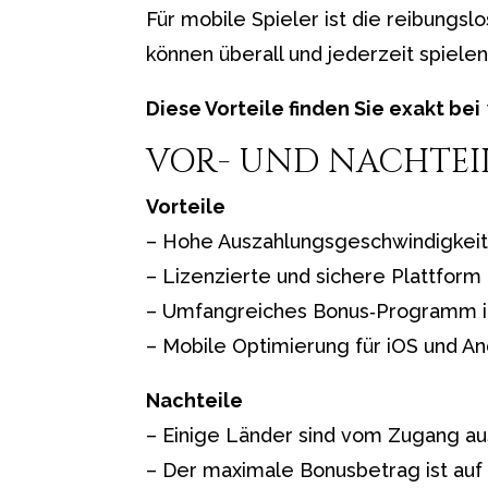
Für mobile Spieler ist die reibungsl
können überall und jederzeit spiele
Diese Vorteile finden Sie exakt bei
VOR- UND NACHTEIL
Vorteile
– Hohe Auszahlungsgeschwindigkei
– Lizenzierte und sichere Plattform
– Umfangreiches Bonus‑Programm in
– Mobile Optimierung für iOS und An
Nachteile
– Einige Länder sind vom Zugang a
– Der maximale Bonusbetrag ist auf