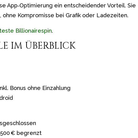
ose App‑Optimierung ein entscheidender Vorteil. Sie
n, ohne Kompromisse bei Grafik oder Ladezeiten.
teste Billionairespin
.
E IM ÜBERBLICK
t
kl. Bonus ohne Einzahlung
droid
usgeschlossen
 500 € begrenzt