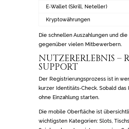
E‑Wallet (Skrill, Neteller)
Kryptowährungen
Die schnellen Auszahlungen und die 
gegenüber vielen Mitbewerbern.
NUTZERERLEBNIS – R
SUPPORT
Der Registrierungsprozess ist in wen
kurzer Identitäts‑Check. Sobald das 
ohne Einzahlung starten.
Die mobile Oberfläche ist übersicht
wichtigsten Kategorien: Slots, Tisch