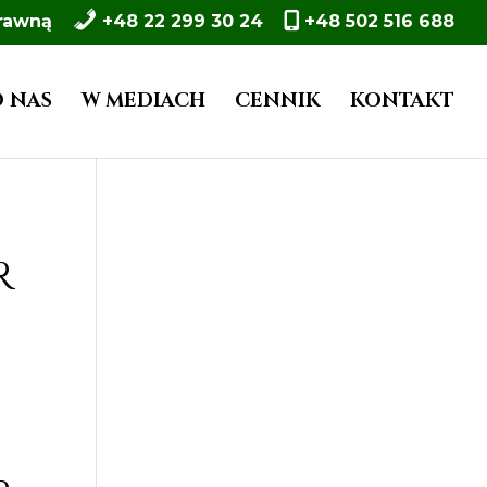
rawną
+48 22 299 30 24
+48 502 516 688
 NAS
W MEDIACH
CENNIK
KONTAKT
R