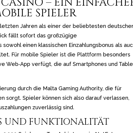
 CASINO – EIN EINFACHE
OBILE SPIELER
en letzten Jahren als einer der beliebtesten deutsche
ick fällt sofort das großzügige
sowohl einen klassischen Einzahlungsbonus als au
tet. Für mobile Spieler ist die Plattform besonders
nsive Web‑App verfügt, die auf Smartphones und Table
zierung durch die Malta Gaming Authority, die für
n sorgt. Spieler können sich also darauf verlassen,
uszahlungen zuverlässig sind.
S UND FUNKTIONALITÄT