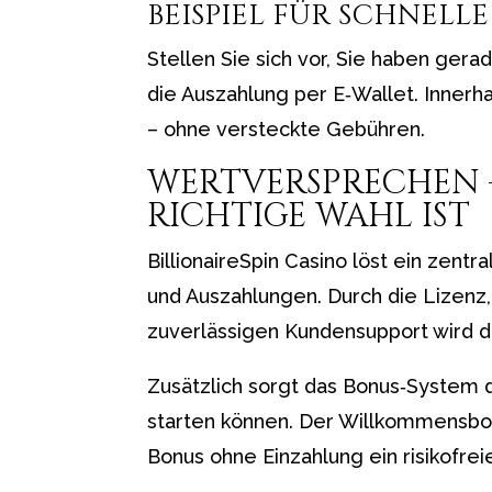
BEISPIEL FÜR SCHNEL
Stellen Sie sich vor, Sie haben ger
die Auszahlung per E‑Wallet. Innerh
– ohne versteckte Gebühren.
WERTVERSPRECHEN –
RICHTIGE WAHL IST
BillionaireSpin Casino löst ein zentr
und Auszahlungen. Durch die Lizenz
zuverlässigen Kundensupport wird d
Zusätzlich sorgt das Bonus‑System 
starten können. Der Willkommensbon
Bonus ohne Einzahlung ein risikofrei