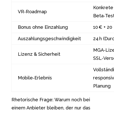
Konkrete 
VR‑Roadmap
Beta‑Tes
Bonus ohne Einzahlung
10 € + 20
Auszahlungsgeschwindigkeit
24 h (Durc
MGA‑Lize
Lizenz & Sicherheit
SSL‑Vers
Vollständ
Mobile‑Erlebnis
responsiv
Planung
Rhetorische Frage: Warum noch bei
einem Anbieter bleiben, der nur das