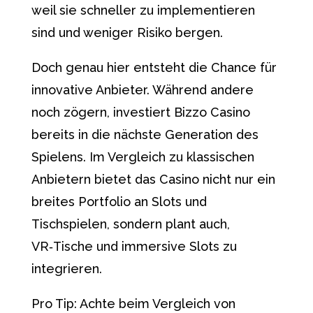
weil sie schneller zu implementieren
sind und weniger Risiko bergen.
Doch genau hier entsteht die Chance für
innovative Anbieter. Während andere
noch zögern, investiert Bizzo Casino
bereits in die nächste Generation des
Spielens. Im Vergleich zu klassischen
Anbietern bietet das Casino nicht nur ein
breites Portfolio an Slots und
Tischspielen, sondern plant auch,
VR‑Tische und immersive Slots zu
integrieren.
Pro Tip: Achte beim Vergleich von