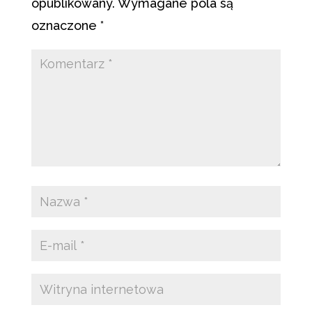
opublikowany.
Wymagane pola są
oznaczone
*