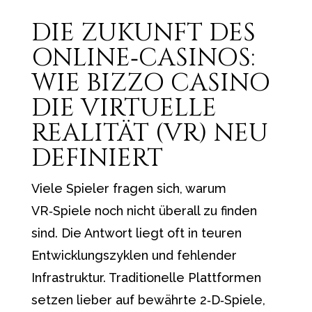
DIE ZUKUNFT DES
ONLINE‑CASINOS:
WIE BIZZO CASINO
DIE VIRTUELLE
REALITÄT (VR) NEU
DEFINIERT
Viele Spieler fragen sich, warum
VR‑Spiele noch nicht überall zu finden
sind. Die Antwort liegt oft in teuren
Entwicklungszyklen und fehlender
Infrastruktur. Traditionelle Plattformen
setzen lieber auf bewährte 2‑D‑Spiele,