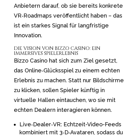
Anbietern darauf, ob sie bereits konkrete
VR‑Roadmaps veröffentlicht haben – das
ist ein starkes Signal für langfristige
Innovation.
DIE VISION VON BIZZO CASINO: EIN
IMMERSIVES SPIELERLEBNIS
Bizzo Casino hat sich zum Ziel gesetzt,
das Online‑Glücksspiel zu einem echten
Erlebnis zu machen. Statt nur Bildschirme
zu klicken, sollen Spieler künftig in
virtuelle Hallen eintauchen, wo sie mit
echten Dealern interagieren können.
Live‑Dealer‑VR: Echtzeit-Video-Feeds
kombiniert mit 3‑D‑Avataren, sodass du