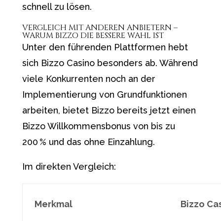
schnell zu lösen.
VERGLEICH MIT ANDEREN ANBIETERN –
WARUM BIZZO DIE BESSERE WAHL IST
Unter den führenden Plattformen hebt
sich Bizzo Casino besonders ab. Während
viele Konkurrenten noch an der
Implementierung von Grundfunktionen
arbeiten, bietet Bizzo bereits jetzt einen
Bizzo Willkommensbonus von bis zu
200 % und das ohne Einzahlung.
Im direkten Vergleich:
Merkmal
Bizzo Ca