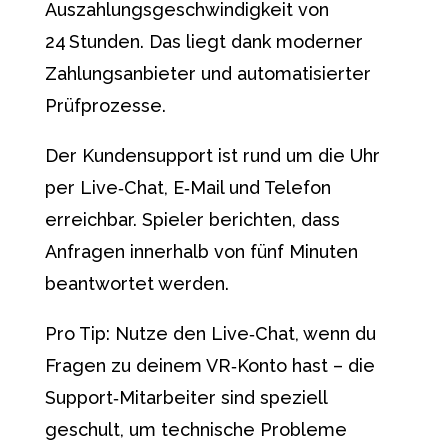
Auszahlungsgeschwindigkeit von
24 Stunden. Das liegt dank moderner
Zahlungsanbieter und automatisierter
Prüfprozesse.
Der Kundensupport ist rund um die Uhr
per Live‑Chat, E‑Mail und Telefon
erreichbar. Spieler berichten, dass
Anfragen innerhalb von fünf Minuten
beantwortet werden.
Pro Tip: Nutze den Live‑Chat, wenn du
Fragen zu deinem VR‑Konto hast – die
Support‑Mitarbeiter sind speziell
geschult, um technische Probleme