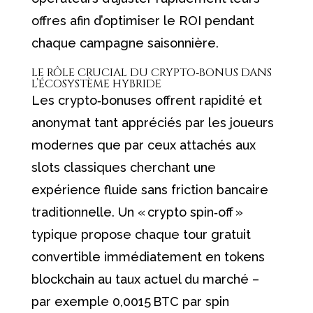
offres afin d’optimiser le ROI pendant
chaque campagne saisonnière.
LE RÔLE CRUCIAL DU CRYPTO‑BONUS DANS
L’ÉCOSYSTÈME HYBRIDE
Les crypto‑bonuses offrent rapidité et
anonymat tant appréciés par les joueurs
modernes que par ceux attachés aux
slots classiques cherchant une
expérience fluide sans friction bancaire
traditionnelle. Un « crypto spin‑off »
typique propose chaque tour gratuit
convertible immédiatement en tokens
blockchain au taux actuel du marché –
par exemple 0,0015 BTC par spin