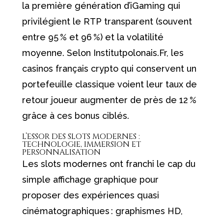
la première génération d’iGaming qui
privilégient le RTP transparent (souvent
entre 95 % et 96 %) et la volatilité
moyenne. Selon Institutpolonais.Fr, les
casinos français crypto qui conservent un
portefeuille classique voient leur taux de
retour joueur augmenter de près de 12 %
grâce à ces bonus ciblés.
L’ESSOR DES SLOTS MODERNES :
TECHNOLOGIE, IMMERSION ET
PERSONNALISATION
Les slots modernes ont franchi le cap du
simple affichage graphique pour
proposer des expériences quasi
cinématographiques : graphismes HD,