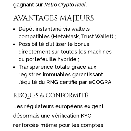
gagnant sur
Retro Crypto Reel
.
AVANTAGES MAJEURS
Dépôt instantané via wallets
compatibles (MetaMask, Trust Wallet) ;
Possibilité d’utiliser le bonus
directement sur toutes les machines
du portefeuille hybride ;
Transparence totale grâce aux
registres immuables garantissant
l’équité du RNG certifié par eCOGRA.
RISQUES & CONFORMITÉ
Les régulateurs européens exigent
désormais une vérification KYC
renforcée même pour les comptes