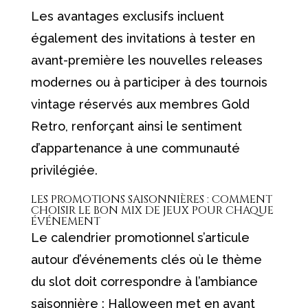
Les avantages exclusifs incluent
également des invitations à tester en
avant-première les nouvelles releases
modernes ou à participer à des tournois
vintage réservés aux membres Gold
Retro, renforçant ainsi le sentiment
d’appartenance à une communauté
privilégiée.
LES PROMOTIONS SAISONNIÈRES : COMMENT
CHOISIR LE BON MIX DE JEUX POUR CHAQUE
ÉVÉNEMENT
Le calendrier promotionnel s’articule
autour d’événements clés où le thème
du slot doit correspondre à l’ambiance
saisonnière : Halloween met en avant