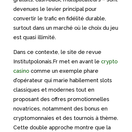
devenues le levier principal pour
convertir le trafic en fidélité durable,
surtout dans un marché où le choix du jeu
est quasi illimité.
Dans ce contexte, le site de revue
Institutpolonais.Fr met en avant le
crypto
casino
comme un exemple phare
d’opérateur qui marie habilement slots
classiques et modernes tout en
proposant des offres promotionnelles
novatrices, notamment des bonus en
cryptomonnaies et des tournois à thème.
Cette double approche montre que la