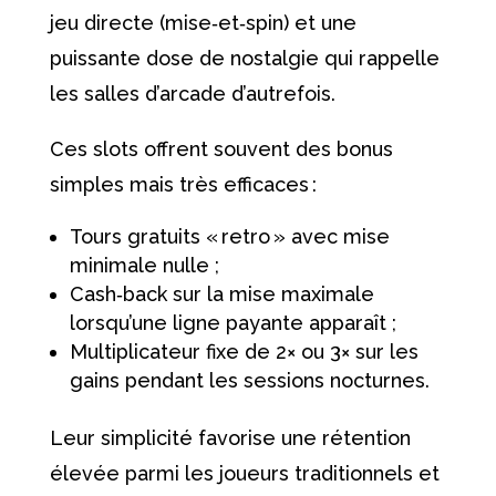
jeu directe (mise‑et‑spin) et une
puissante dose de nostalgie qui rappelle
les salles d’arcade d’autrefois.
Ces slots offrent souvent des bonus
simples mais très efficaces :
Tours gratuits « retro » avec mise
minimale nulle ;
Cash‑back sur la mise maximale
lorsqu’une ligne payante apparaît ;
Multiplicateur fixe de 2× ou 3× sur les
gains pendant les sessions nocturnes.
Leur simplicité favorise une rétention
élevée parmi les joueurs traditionnels et