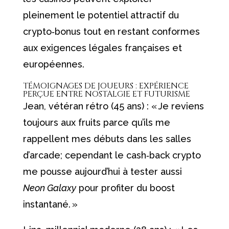
pleinement le potentiel attractif du
crypto‑bonus tout en restant conformes
aux exigences légales françaises et
européennes.
TÉMOIGNAGES DE JOUEURS : EXPÉRIENCE
PERÇUE ENTRE NOSTALGIE ET FUTURISME
Jean, vétéran rétro (45 ans) : « Je reviens
toujours aux fruits parce qu’ils me
rappellent mes débuts dans les salles
d’arcade; cependant le cash‑back crypto
me pousse aujourd’hui à tester aussi
Neon Galaxy
pour profiter du boost
instantané. »