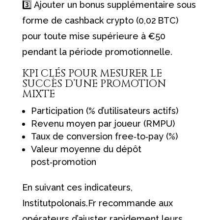
3️⃣ Ajouter un bonus supplémentaire sous
forme de cashback crypto (0,02 BTC)
pour toute mise supérieure à €50
pendant la période promotionnelle.
KPI CLÉS POUR MESURER LE
SUCCÈS D’UNE PROMOTION
MIXTE
Participation (% d’utilisateurs actifs)
Revenu moyen par joueur (RMPU)
Taux de conversion free‑to‑pay (%)
Valeur moyenne du dépôt
post‑promotion
En suivant ces indicateurs,
Institutpolonais.Fr recommande aux
opérateurs d’ajuster rapidement leurs