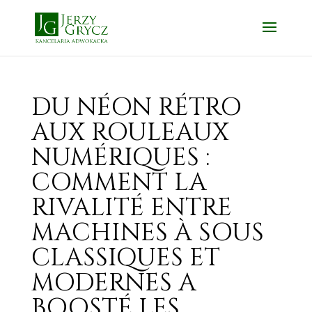
DU NÉON RÉTRO
AUX ROULEAUX
NUMÉRIQUES :
COMMENT LA
RIVALITÉ ENTRE
MACHINES À SOUS
CLASSIQUES ET
MODERNES A
BOOSTÉ LES