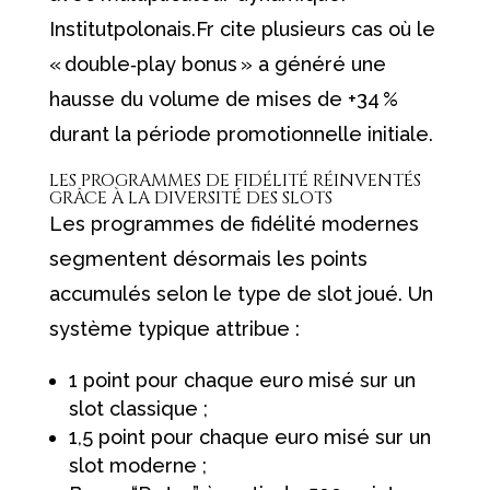
Institutpolonais.Fr cite plusieurs cas où le
« double‑play bonus » a généré une
hausse du volume de mises de +34 %
durant la période promotionnelle initiale.
LES PROGRAMMES DE FIDÉLITÉ RÉINVENTÉS
GRÂCE À LA DIVERSITÉ DES SLOTS
Les programmes de fidélité modernes
segmentent désormais les points
accumulés selon le type de slot joué. Un
système typique attribue :
1 point pour chaque euro misé sur un
slot classique ;
1,5 point pour chaque euro misé sur un
slot moderne ;