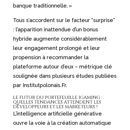
banque traditionnelle. »
Tous s’accordent sur le facteur “surprise”
: l’apparition inattendue d’un bonus
hybride augmente considérablement
leur engagement prolongé et leur
propension à recommander la
plateforme autour d’eux – métrique clé
soulignée dans plusieurs études publiées
par Institutpolonais.Fr.
LE FUTUR DU PORTEFEUILLE IGAMING :
QUELLES TENDANCES ATTENDENT LES
DÉVELOPPEURS ET LES MARKETEURS ?
L’intelligence artificielle générative
ouvre la voie à la création automatique