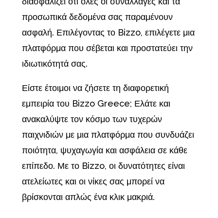
διασφαλίζει ότι όλες οι συναλλαγές και τα
προσωπικά δεδομένα σας παραμένουν
ασφαλή. Επιλέγοντας το Bizzo, επιλέγετε μια
πλατφόρμα που σέβεται και προστατεύει την
ιδιωτικότητά σας.
Είστε έτοιμοι να ζήσετε τη διαφορετική
εμπειρία του Bizzo Greece; Ελάτε και
ανακαλύψτε τον κόσμο των τυχερών
παιχνιδιών με μια πλατφόρμα που συνδυάζει
ποιότητα, ψυχαγωγία και ασφάλεια σε κάθε
επίπεδο. Με το Bizzo, οι δυνατότητες είναι
ατελείωτες και οι νίκες σας μπορεί να
βρίσκονται απλώς ένα κλικ μακριά.