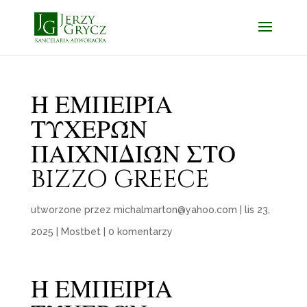
Η ΕΜΠΕΙΡΊΑ
ΤΥΧΕΡΏΝ
ΠΑΙΧΝΙΔΙΏΝ ΣΤΟ
BIZZO GREECE
utworzone przez
michalmarton@yahoo.com
|
lis 23,
2025
|
Mostbet
|
0 komentarzy
Η ΕΜΠΕΙΡΊΑ