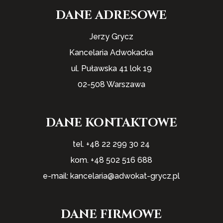
DANE ADRESOWE
Jerzy Grycz
Kancelaria Adwokacka
ul. Puławska 41 lok 19
02-508 Warszawa
DANE KONTAKTOWE
tel. +48 22 299 30 24
kom. +48 502 516 688
e-mail:
kancelaria@adwokat-grycz.pl
DANE FIRMOWE