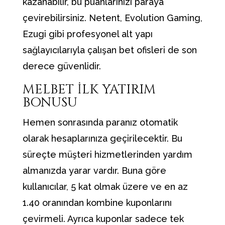
kazanabilir, bu puanlarınızı paraya
çevirebilirsiniz. Netent, Evolution Gaming,
Ezugi gibi profesyonel alt yapı
sağlayıcılarıyla çalışan bet ofisleri de son
derece güvenlidir.
MELBET İLK YATIRIM
BONUSU
Hemen sonrasında paranız otomatik
olarak hesaplarınıza geçirilecektir. Bu
süreçte müşteri hizmetlerinden yardım
almanızda yarar vardır. Buna göre
kullanıcılar, 5 kat olmak üzere ve en az
1.40 oranından kombine kuponlarını
çevirmeli. Ayrıca kuponlar sadece tek