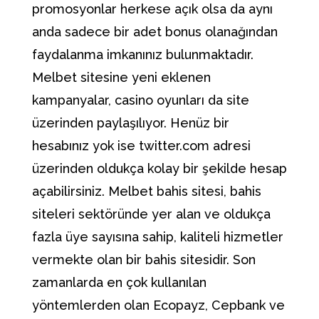
promosyonlar herkese açık olsa da aynı
anda sadece bir adet bonus olanağından
faydalanma imkanınız bulunmaktadır.
Melbet sitesine yeni eklenen
kampanyalar, casino oyunları da site
üzerinden paylaşılıyor. Henüz bir
hesabınız yok ise twitter.com adresi
üzerinden oldukça kolay bir şekilde hesap
açabilirsiniz. Melbet bahis sitesi, bahis
siteleri sektöründe yer alan ve oldukça
fazla üye sayısına sahip, kaliteli hizmetler
vermekte olan bir bahis sitesidir. Son
zamanlarda en çok kullanılan
yöntemlerden olan Ecopayz, Cepbank ve