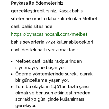
Paykasa ile ödemelerinizi
gerçekleştirebilirsiniz. Kaçak bahis
sitelerine oranla daha kaliteli olan Melbet
canlı bahis sitesinde
https://oynacasinocanli.com/melbet
bahis severlerin 7/24 kullanabilecekleri
canlı destek hattı yer almaktadır.
Melbet canlı bahis rakiplerinden
sıyrılmayı yine başarıyor.
Ödeme yöntemlerinde sürekli olarak
bir güncelleme yaşanıyor.
Tüm bu olayların 1.40’tan fazla şansı
olmalı ve bonusun etkinleştirmeden
sonraki 30 gün içinde kullanılması
gerekiyor.