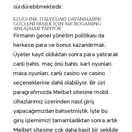
sürdürebilmektedir.
EZUGI INK, İTALYA’DAKI DAYANMASINI
GÜÇLENDIRMEK İÇIN MICROGAMING
ANLAŞMASI YAPIYOR
Firmanın genel yönetim politikası da
herkese para ve bonus kazandırmak.
Üyeler kayıt olduktan sonra para yatırarak
canlı bahis, maç önü bahis, kart oyunları,
masa oyunları, canlı casino ve casino
seçeneklerine dahil olabiliyor. Bir üst
paragrafımızda Melbet sitesine mobil
cihazlarımız üzerinden nasıl giriş
yapacağımızdan bahsetmiştik. İşte bu
giriş işlemimizi tamamladıktan sonra artık
Melbet sitesine çok daha basit bir şekilde