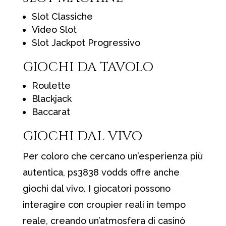
Slot Classiche
Video Slot
Slot Jackpot Progressivo
GIOCHI DA TAVOLO
Roulette
Blackjack
Baccarat
GIOCHI DAL VIVO
Per coloro che cercano un’esperienza più
autentica, ps3838 vodds offre anche
giochi dal vivo. I giocatori possono
interagire con croupier reali in tempo
reale, creando un’atmosfera di casinò