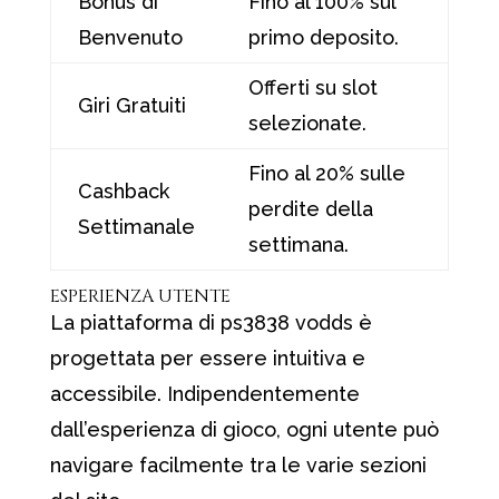
Bonus di
Fino al 100% sul
Benvenuto
primo deposito.
Offerti su slot
Giri Gratuiti
selezionate.
Fino al 20% sulle
Cashback
perdite della
Settimanale
settimana.
ESPERIENZA UTENTE
La piattaforma di ps3838 vodds è
progettata per essere intuitiva e
accessibile. Indipendentemente
dall’esperienza di gioco, ogni utente può
navigare facilmente tra le varie sezioni