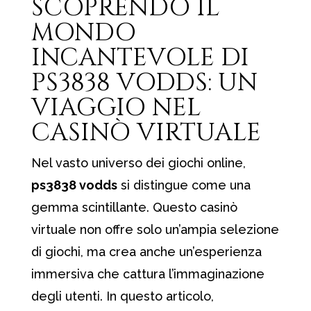
SCOPRENDO IL
MONDO
INCANTEVOLE DI
PS3838 VODDS: UN
VIAGGIO NEL
CASINÒ VIRTUALE
Nel vasto universo dei giochi online,
ps3838 vodds
si distingue come una
gemma scintillante. Questo casinò
virtuale non offre solo un’ampia selezione
di giochi, ma crea anche un’esperienza
immersiva che cattura l’immaginazione
degli utenti. In questo articolo,