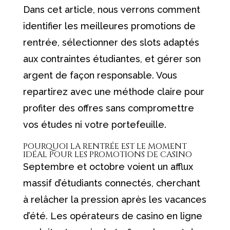
Dans cet article, nous verrons comment
identifier les meilleures promotions de
rentrée, sélectionner des slots adaptés
aux contraintes étudiantes, et gérer son
argent de façon responsable. Vous
repartirez avec une méthode claire pour
profiter des offres sans compromettre
vos études ni votre portefeuille.
POURQUOI LA RENTRÉE EST LE MOMENT
IDÉAL POUR LES PROMOTIONS DE CASINO
Septembre et octobre voient un afflux
massif d’étudiants connectés, cherchant
à relâcher la pression après les vacances
d’été. Les opérateurs de casino en ligne