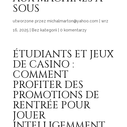
SOUS
utworzone przez
michalmarton@yahoo.com
|
wrz
16, 2025
|
Bez kategorii
|
0 komentarzy
ÉTUDIANTS ET JEUX
DE CASINO :
COMMENT
PROFITER DES
PROMOTIONS DE
RENTRÉE POUR
JOUER
INTELLIGEMMENT