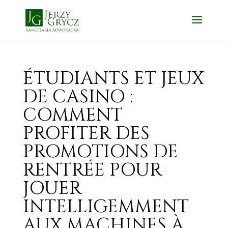
ÉTUDIANTS ET JEUX
DE CASINO :
COMMENT
PROFITER DES
PROMOTIONS DE
RENTRÉE POUR
JOUER
INTELLIGEMMENT
AUX MACHINES À