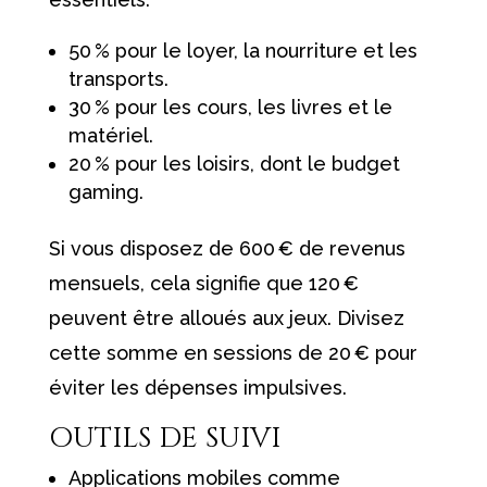
50 % pour le loyer, la nourriture et les
transports.
30 % pour les cours, les livres et le
matériel.
20 % pour les loisirs, dont le budget
gaming.
Si vous disposez de 600 € de revenus
mensuels, cela signifie que 120 €
peuvent être alloués aux jeux. Divisez
cette somme en sessions de 20 € pour
éviter les dépenses impulsives.
OUTILS DE SUIVI
Applications mobiles comme