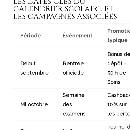
LES DATES CLÉS DU
CALENDRIER SCOLAIRE ET
LES CAMPAGNES ASSOCIÉES
Promoti
Période
Événement
typique
Bonus d
Début
Rentrée
dépôt +
septembre
officielle
50 Free
Spins
Semaine
Cashbac
Mi‑octobre
des
10 % sur
examens
les pert
Tournoi 