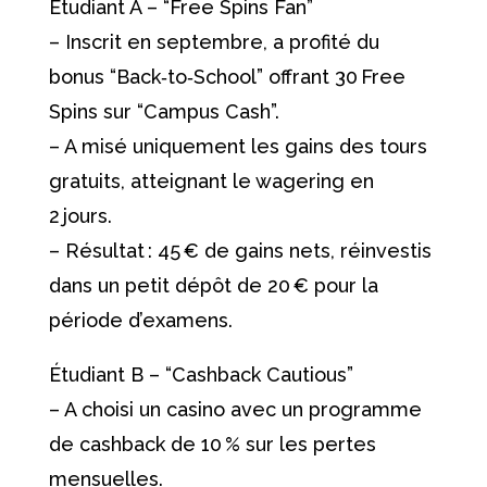
Étudiant A – “Free Spins Fan”
– Inscrit en septembre, a profité du
bonus “Back‑to‑School” offrant 30 Free
Spins sur “Campus Cash”.
– A misé uniquement les gains des tours
gratuits, atteignant le wagering en
2 jours.
– Résultat : 45 € de gains nets, réinvestis
dans un petit dépôt de 20 € pour la
période d’examens.
Étudiant B – “Cashback Cautious”
– A choisi un casino avec un programme
de cashback de 10 % sur les pertes
mensuelles.