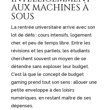
AUX MACHINES À
SOUS
La rentrée universitaire arrive avec son
lot de défis : cours intensifs, logement
cher, et peu de temps libre. Entre les
révisions et les partiels, les étudiants
cherchent souvent un moyen de se
détendre sans exploser leur budget.
C’est là que le concept de budget
gaming prend tout son sens : allouer une
petite enveloppe à des loisirs
numériques, en restant maître de ses
dépenses.