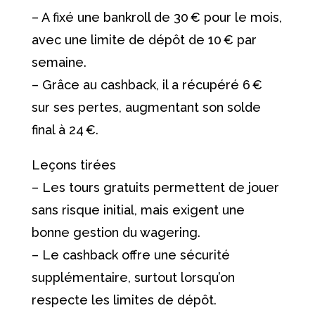
– A fixé une bankroll de 30 € pour le mois,
avec une limite de dépôt de 10 € par
semaine.
– Grâce au cashback, il a récupéré 6 €
sur ses pertes, augmentant son solde
final à 24 €.
Leçons tirées
– Les tours gratuits permettent de jouer
sans risque initial, mais exigent une
bonne gestion du wagering.
– Le cashback offre une sécurité
supplémentaire, surtout lorsqu’on
respecte les limites de dépôt.