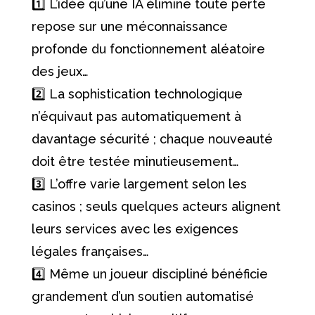
1️⃣ L’idée qu’une IA élimine toute perte
repose sur une méconnaissance
profonde du fonctionnement aléatoire
des jeux…
2️⃣ La sophistication technologique
n’équivaut pas automatiquement à
davantage sécurité ; chaque nouveauté
doit être testée minutieusement…
3️⃣ L’offre varie largement selon les
casinos ; seuls quelques acteurs alignent
leurs services avec les exigences
légales françaises…
4️⃣ Même un joueur discipliné bénéficie
grandement d’un soutien automatisé