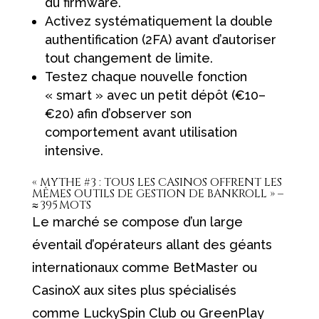
du firmware.
Activez systématiquement la double
authentification (2FA) avant d’autoriser
tout changement de limite.
Testez chaque nouvelle fonction
« smart » avec un petit dépôt (€10–
€20) afin d’observer son
comportement avant utilisation
intensive.
« MYTHE #3 : TOUS LES CASINOS OFFRENT LES
MÊMES OUTILS DE GESTION DE BANKROLL » –
≈ 395 MOTS
Le marché se compose d’un large
éventail d’opérateurs allant des géants
internationaux comme BetMaster ou
CasinoX aux sites plus spécialisés
comme LuckySpin Club ou GreenPlay