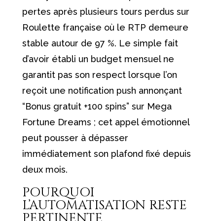
pertes après plusieurs tours perdus sur
Roulette française où le RTP demeure
stable autour de 97 %. Le simple fait
d’avoir établi un budget mensuel ne
garantit pas son respect lorsque l’on
reçoit une notification push annonçant
“Bonus gratuit +100 spins” sur Mega
Fortune Dreams ; cet appel émotionnel
peut pousser à dépasser
immédiatement son plafond fixé depuis
deux mois.
POURQUOI
L’AUTOMATISATION RESTE
PERTINENTE