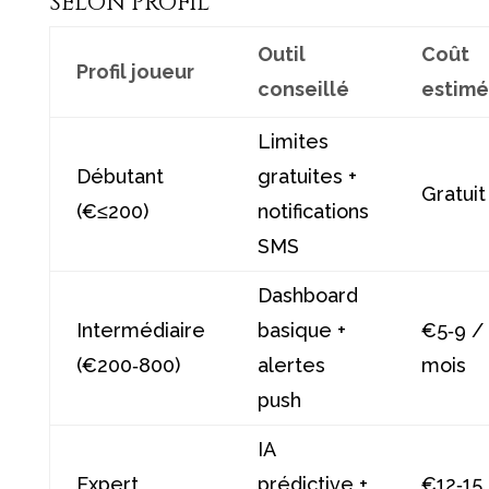
SELON PROFIL
Outil
Coût
Profil joueur
conseillé
estimé
Limites
Débutant
gratuites +
Gratuit
(€≤200)
notifications
SMS
Dashboard
Intermédiaire
basique +
€5‑9 /
(€200‑800)
alertes
mois
push
IA
Expert
prédictive +
€12‑15