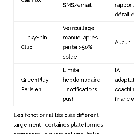
CasinoX
SMS/email
rapport
détaill
Verrouillage
LuckySpin
manuel après
Aucun
Club
perte >50%
solde
Limite
IA
GreenPlay
hebdomadaire
adaptat
Parisien
+ notifications
coachi
push
financie
Les fonctionnalités clés diffèrent
largement : certaines plateformes