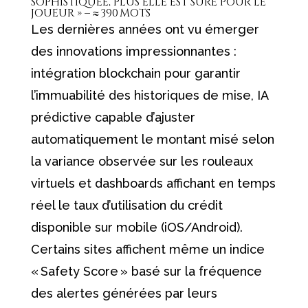
SOPHISTIQUÉE, PLUS ELLE EST SÛRE POUR LE
JOUEUR » – ≈ 390 MOTS
Les dernières années ont vu émerger
des innovations impressionnantes :
intégration blockchain pour garantir
l’immuabilité des historiques de mise, IA
prédictive capable d’ajuster
automatiquement le montant misé selon
la variance observée sur les rouleaux
virtuels et dashboards affichant en temps
réel le taux d’utilisation du crédit
disponible sur mobile (iOS/Android).
Certains sites affichent même un indice
« Safety Score » basé sur la fréquence
des alertes générées par leurs