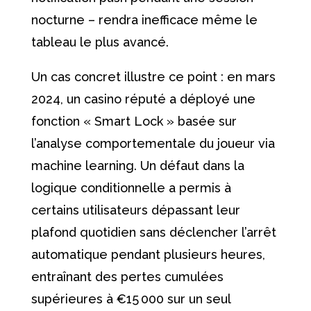
nocturne – rendra inefficace même le
tableau le plus avancé.
Un cas concret illustre ce point : en mars
2024, un casino réputé a déployé une
fonction « Smart Lock » basée sur
l’analyse comportementale du joueur via
machine learning. Un défaut dans la
logique conditionnelle a permis à
certains utilisateurs dépassant leur
plafond quotidien sans déclencher l’arrêt
automatique pendant plusieurs heures,
entraînant des pertes cumulées
supérieures à €15 000 sur un seul