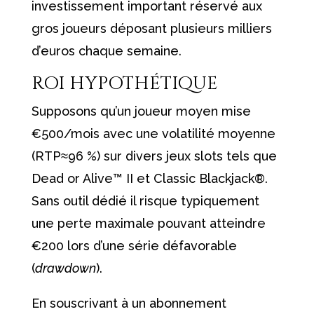
investissement important réservé aux
gros joueurs déposant plusieurs milliers
d’euros chaque semaine.
ROI HYPOTHÉTIQUE
Supposons qu’un joueur moyen mise
€500/mois avec une volatilité moyenne
(RTP≈96 %) sur divers jeux slots tels que
Dead or Alive™ II et Classic Blackjack®.
Sans outil dédié il risque typiquement
une perte maximale pouvant atteindre
€200 lors d’une série défavorable
(
drawdown
).
En souscrivant à un abonnement