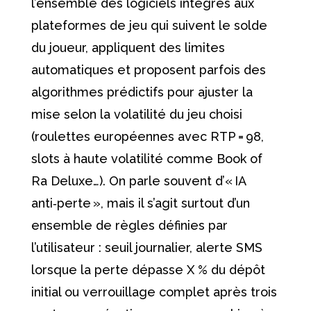
l’ensemble des logiciels intégrés aux
plateformes de jeu qui suivent le solde
du joueur, appliquent des limites
automatiques et proposent parfois des
algorithmes prédictifs pour ajuster la
mise selon la volatilité du jeu choisi
(roulettes européennes avec RTP = 98,
slots à haute volatilité comme Book of
Ra Deluxe…). On parle souvent d’« IA
anti‑perte », mais il s’agit surtout d’un
ensemble de règles définies par
l’utilisateur : seuil journalier, alerte SMS
lorsque la perte dépasse X % du dépôt
initial ou verrouillage complet après trois