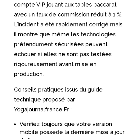
compte VIP jouant aux tables baccarat
avec un taux de commission réduit à 1 %.
L’incident a été rapidement corrigé mais
il montre que même les technologies
prétendument sécurisées peuvent
échouer si elles ne sont pas testées
rigoureusement avant mise en
production.
Conseils pratiques issus du guide
technique proposé par
Yogajournalfrance.Fr :
Vérifiez toujours que votre version
mobile possède la dernière mise à jour