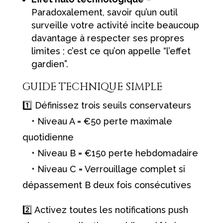
Paradoxalement, savoir qu’un outil
surveille votre activité incite beaucoup
davantage à respecter ses propres
limites ; c’est ce qu’on appelle “l’effet
gardien”.
GUIDE TECHNIQUE SIMPLE
1️⃣ Définissez trois seuils conservateurs
• Niveau A = €50 perte maximale
quotidienne
• Niveau B = €150 perte hebdomadaire
• Niveau C = Verrouillage complet si
dépassement B deux fois consécutives
2️⃣ Activez toutes les notifications push