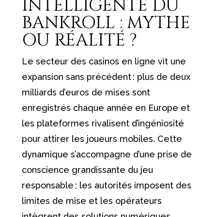
INTELLIGENTE DU
BANKROLL : MYTHE
OU RÉALITÉ ?
Le secteur des casinos en ligne vit une
expansion sans précédent : plus de deux
milliards d’euros de mises sont
enregistrés chaque année en Europe et
les plateformes rivalisent d’ingéniosité
pour attirer les joueurs mobiles. Cette
dynamique s’accompagne d’une prise de
conscience grandissante du jeu
responsable ; les autorités imposent des
limites de mise et les opérateurs
intègrent des solutions numériques