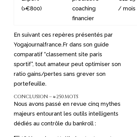
(>€800)
coaching
/ mois
financier
En suivant ces repères présentés par
Yogajournalfrance.Fr dans son guide
comparatif “classement site paris
sportif”, tout amateur peut optimiser son
ratio gains/pertes sans grever son
portefeuille.
CONCLUSION – ≈ 250 MOTS
Nous avons passé en revue cinq mythes
majeurs entourant les outils intelligents
dédiés au contrôle du bankroll :