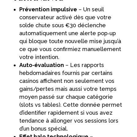
Prévention impulsive
– Un seuil
conservateur activé dès que votre
solde chute sous €30 déclenche
automatiquement une alerte pop‑up
qui bloque toute nouvelle mise jusqu’à
ce que vous confirmiez manuellement
votre intention.
Auto‑évaluation
– Les rapports
hebdomadaires fournis par certains
casinos affichent non seulement vos
gains/pertes mais aussi votre temps
moyen passé sur chaque catégorie
(slots vs tables). Cette donnée permet
d’identifier rapidement si vous avez
tendance à allonger vos sessions lors
d’un bonus spécial.
Effet halo technologique
–