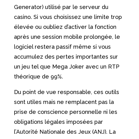
Generator) utilisé par le serveur du
casino. Si vous choisissez une limite trop
élevée ou oubliez d’activer la fonction
après une session mobile prolongée, le
logiciel restera passif même si vous
accumulez des pertes importantes sur
un jeu tel que Mega Joker avec un RTP
théorique de 99%.
Du point de vue responsable, ces outils
sont utiles mais ne remplacent pas la
prise de conscience personnelle ni les
obligations légales imposées par
l’Autorité Nationale des Jeux (ANJ). La