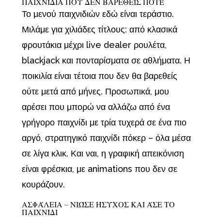
ΠΑΙΧΝΊΔΙΑ ΠΟΥ ΔΕΝ ΒΑΡΕΘΕΊΣ ΠΟΤΈ
Το μενού παιχνιδιών εδώ είναι τεράστιο.
Μιλάμε για χιλιάδες τίτλους: από κλασικά
φρουτάκια μέχρι live dealer ρουλέτα,
blackjack και πονταρίσματα σε αθλήματα. Η
ποικιλία είναι τέτοια που δεν θα βαρεθείς
ούτε μετά από μήνες. Προσωπικά, μου
αρέσει που μπορώ να αλλάζω από ένα
γρήγορο παιχνίδι με τρία τυχερά σε ένα πιο
αργό, στρατηγικό παιχνίδι πόκερ – όλα μέσα
σε λίγα κλικ. Και ναι, η γραφική απεικόνιση
είναι φρέσκια, με animations που δεν σε
κουράζουν.
ΑΣΦΆΛΕΙΑ – ΝΙΏΣΕ ΉΣΥΧΟΣ ΚΑΙ ΆΣΕ ΤΟ
ΠΑΙΧΝΊΔΙ