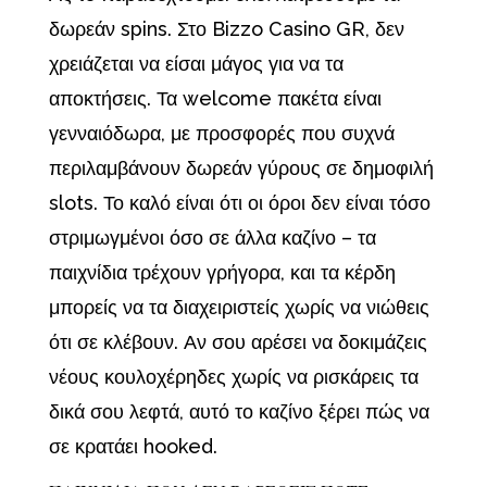
δωρεάν spins. Στο Bizzo Casino GR, δεν
χρειάζεται να είσαι μάγος για να τα
αποκτήσεις. Τα welcome πακέτα είναι
γενναιόδωρα, με προσφορές που συχνά
περιλαμβάνουν δωρεάν γύρους σε δημοφιλή
slots. Το καλό είναι ότι οι όροι δεν είναι τόσο
στριμωγμένοι όσο σε άλλα καζίνο – τα
παιχνίδια τρέχουν γρήγορα, και τα κέρδη
μπορείς να τα διαχειριστείς χωρίς να νιώθεις
ότι σε κλέβουν. Αν σου αρέσει να δοκιμάζεις
νέους κουλοχέρηδες χωρίς να ρισκάρεις τα
δικά σου λεφτά, αυτό το καζίνο ξέρει πώς να
σε κρατάει hooked.