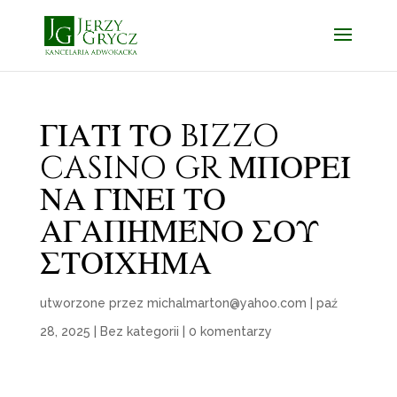
ΓΙΑΤΊ ΤΟ BIZZO
CASINO GR ΜΠΟΡΕΊ
ΝΑ ΓΊΝΕΙ ΤΟ
ΑΓΑΠΗΜΈΝΟ ΣΟΥ
ΣΤΟΊΧΗΜΑ
utworzone przez
michalmarton@yahoo.com
|
paź
28, 2025
|
Bez kategorii
|
0 komentarzy