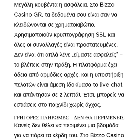
Μεγάλη κουβέντα η ασφάλεια. Στο Bizzo
Casino GR, τα δεδομένα σου είναι σαν να
κλειδώνονται σε χρηματοκιβώτιο.
Χρησιμοποιούν κρυπτογράφηση SSL και
όλες οι συναλλαγές είναι προστατευμένες.
Δεν είναι ότι απλά λένε „είμαστε ασφαλείς” –
το βλέπεις στην πράξη. Η πλατφόρμα έχει
άδεια από αρμόδιες αρχές, και η υποστήριξη
πελατών είναι άμεση (δοκίμασα το live chat
και απάντησαν σε 2 λεπτά). Έτσι, μπορείς να
εστιάσεις στο παιχνίδι χωρίς άγχος.
ΓΡΉΓΟΡΕΣ ΠΛΗΡΩΜΈΣ – ΔΕΝ ΘΑ ΠΕΡΙΜΈΝΕΙΣ
Κανείς δεν θέλει να περιμένει μια βδομάδα
για να πάρει τα κέρδη του. Στο Bizzo Casino