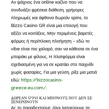
Αν ψάχνεις ένα online καζίνο που να
συνδυάζει φρέσκια διάθεση, γρήγορες
πληρωμές και άφθονα δωρεάν spins, το
Bizzo Casino GR είναι μια επιλογή που
αξίζει να κοιτάξεις. Μην περιμένεις βαρετές
φόρμες ή περίπλοκη πλοήγηση – εδώ το
vibe είναι πιο χαλαρό, σαν να κάθεσαι σε ένα
μπαράκι με φίλους. Η πλατφόρμα είναι
σχεδιασμένη για να σε κρατάει στο παιχνίδι
χωρίς φασαρίες. Για μια γεύση, ρίξε μια ματιά
εδώ:
https://bizzocasino-
greece.eu.com/
.
ΔΩΡΕΆΝ SPINS ΚΑΙ ΜΠΌΝΟΥΣ ΠΟΥ ΔΕΝ ΣΕ
ΞΕΝΕΡΏΝΟΥΝ
Ας το παραδεχτούμε: όλοι λατρεύουμε τα