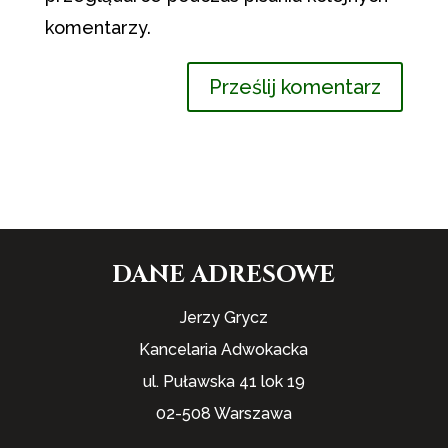
komentarzy.
DANE ADRESOWE
Jerzy Grycz
Kancelaria Adwokacka
ul. Puławska 41 lok 19
02-508 Warszawa