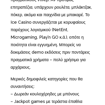
επιτραπέζια, υπάρχουν ρουλέτα, μπλάκτζακ,
πόκερ, ακόμα και παιχνίδια με μπακαρέ. Το
Ice Casino συνεργάζεται με κορυφαίους
παρόχους λογισμικού (NetEnt,
Microgaming, Play’n GO κ.ά.), οπότε η
ποιότητα είναι εγγυημένη. Μπορείς να
δοκιμάσεις demo εκδόσεις πριν ποντάρεις
πραγματικά χρήματα – πολύ χρήσιμο για
αρχάριους.
Μερικές δημοφιλείς κατηγορίες που θα
συναντήσεις:
– Δωρεάν κουλοχέρηδες με μπόνους
– Jackpot games με τεράστια έπαθλα