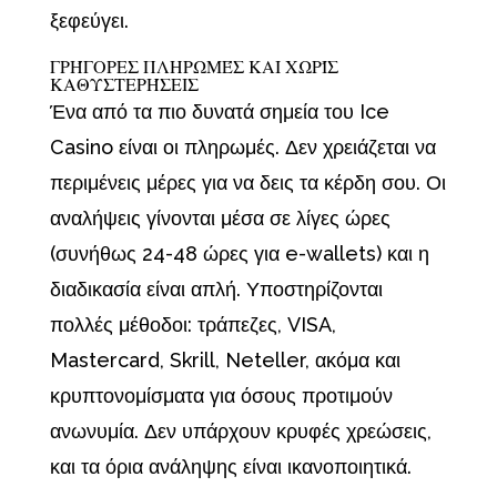
ξεφεύγει.
ΓΡΉΓΟΡΕΣ ΠΛΗΡΩΜΈΣ ΚΑΙ ΧΩΡΊΣ
ΚΑΘΥΣΤΕΡΉΣΕΙΣ
Ένα από τα πιο δυνατά σημεία του Ice
Casino είναι οι πληρωμές. Δεν χρειάζεται να
περιμένεις μέρες για να δεις τα κέρδη σου. Οι
αναλήψεις γίνονται μέσα σε λίγες ώρες
(συνήθως 24-48 ώρες για e-wallets) και η
διαδικασία είναι απλή. Υποστηρίζονται
πολλές μέθοδοι: τράπεζες, VISA,
Mastercard, Skrill, Neteller, ακόμα και
κρυπτονομίσματα για όσους προτιμούν
ανωνυμία. Δεν υπάρχουν κρυφές χρεώσεις,
και τα όρια ανάληψης είναι ικανοποιητικά.