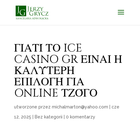
ΓΙΑΤΊ ΤΟ ICE
CASINO GR ΕΊΝΑΙ Η
ΚΑΛΎΤΕΡΗ
ΕΠΙΛΟΓΉ ΓΙΑ
ONLINE ΤΖΌΓΟ
utworzone przez
michalmarton@yahoo.com
|
cze
12, 2025
|
Bez kategorii
|
0 komentarzy