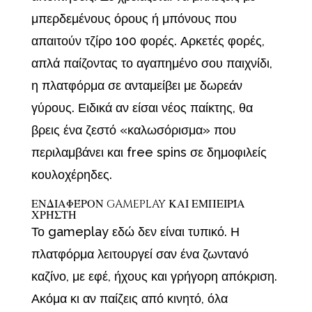
μπερδεμένους όρους ή μπόνους που
απαιτούν τζίρο 100 φορές. Αρκετές φορές,
απλά παίζοντας το αγαπημένο σου παιχνίδι,
η πλατφόρμα σε ανταμείβει με δωρεάν
γύρους. Ειδικά αν είσαι νέος παίκτης, θα
βρεις ένα ζεστό «καλωσόρισμα» που
περιλαμβάνει και free spins σε δημοφιλείς
κουλοχέρηδες.
ΕΝΔΙΑΦΈΡΟΝ GAMEPLAY ΚΑΙ ΕΜΠΕΙΡΊΑ
ΧΡΉΣΤΗ
Το gameplay εδώ δεν είναι τυπικό. Η
πλατφόρμα λειτουργεί σαν ένα ζωντανό
καζίνο, με εφέ, ήχους και γρήγορη απόκριση.
Ακόμα κι αν παίζεις από κινητό, όλα