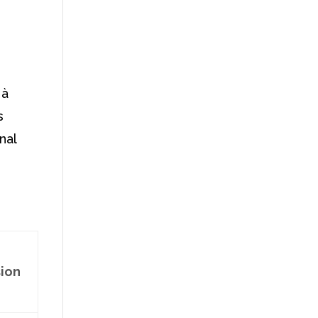
 à
s
nal
sion