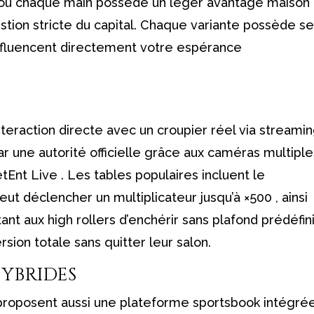
 où chaque main possède un léger avantage maison
tion stricte du capital. Chaque variante possède s
nfluencent directement votre espérance
nteraction directe avec un croupier réel via streami
ar une autorité officielle grâce aux caméras multiple
tEnt Live . Les tables populaires incluent le
ut déclencher un multiplicateur jusqu’à ×500 , ainsi
ant aux high rollers d’enchérir sans plafond prédéfini
sion totale sans quitter leur salon.
HYBRIDES
 proposent aussi une plateforme sportsbook intégré