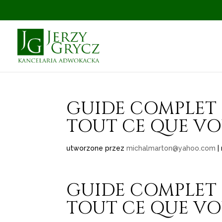
GUIDE COMPLET 
TOUT CE QUE VO
utworzone przez
michalmarton@yahoo.com
|
GUIDE COMPLET 
TOUT CE QUE VO