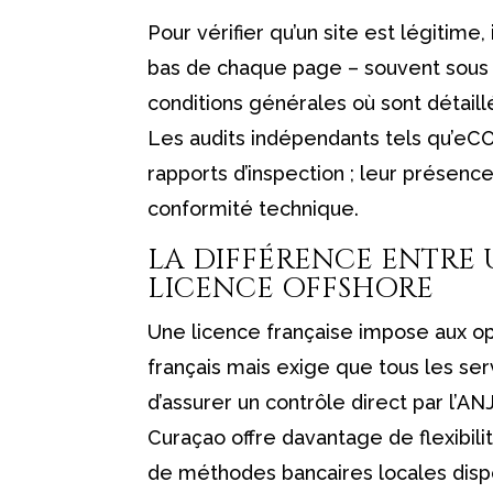
Pour vérifier qu’un site est légitime
bas de chaque page – souvent sous 
conditions générales où sont détaillé
Les audits indépendants tels qu’eC
rapports d’inspection ; leur présenc
conformité technique.
LA DIFFÉRENCE ENTRE 
LICENCE OFFSHORE
Une licence française impose aux opé
français mais exige que tous les ser
d’assurer un contrôle direct par l’A
Curaçao offre davantage de flexibili
de méthodes bancaires locales dispo