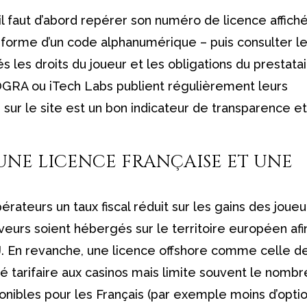
, il faut d’abord repérer son numéro de licence affich
forme d’un code alphanumérique – puis consulter l
s les droits du joueur et les obligations du prestatai
OGRA ou iTech Labs publient régulièrement leurs
e sur le site est un bon indicateur de transparence e
UNE LICENCE FRANÇAISE ET UNE
rateurs un taux fiscal réduit sur les gains des joueu
veurs soient hébergés sur le territoire européen afi
NJ. En revanche, une licence offshore comme celle d
té tarifaire aux casinos mais limite souvent le nombr
nibles pour les Français (par exemple moins d’opti