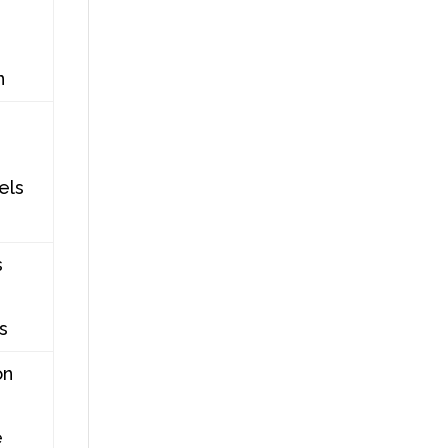
e
n
els
s
s
on
e