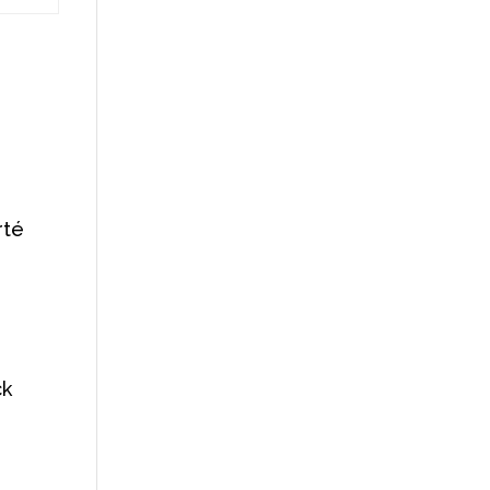
s
rté
ck