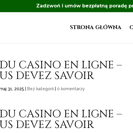
Zadzwoń i umów bezpłatną poradę p
STRONA GŁÓWNA
O
DU CASINO EN LIGNE –
US DEVEZ SAVOIR
maj 31, 2025
|
Bez kategorii
|
0 komentarzy
DU CASINO EN LIGNE –
US DEVEZ SAVOIR