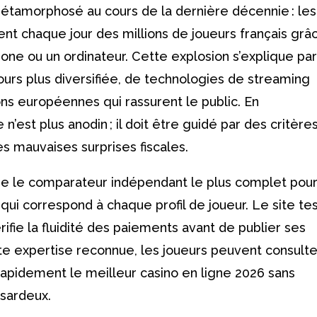
métamorphosé au cours de la dernière décennie : les
ent chaque jour des millions de joueurs français grâ
one ou un ordinateur. Cette explosion s’explique par
ours plus diversifiée, de technologies de streaming
ons européennes qui rassurent le public. En
 n’est plus anodin ; il doit être guidé par des critère
les mauvaises surprises fiscales.
 le comparateur indépendant le plus complet pou
qui correspond à chaque profil de joueur. Le site te
rifie la fluidité des paiements avant de publier ses
e expertise reconnue, les joueurs peuvent consulte
rapidement le meilleur casino en ligne 2026 sans
sardeux.