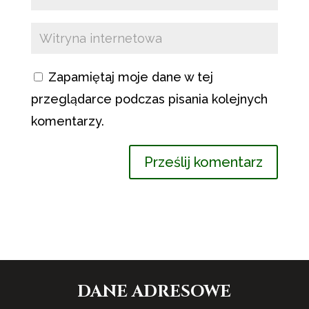
Zapamiętaj moje dane w tej
przeglądarce podczas pisania kolejnych
komentarzy.
DANE ADRESOWE