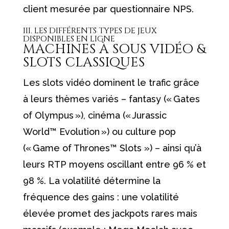
client mesurée par questionnaire NPS.
III. LES DIFFÉRENTS TYPES DE JEUX
DISPONIBLES EN LIGNE
MACHINES À SOUS VIDÉO &
SLOTS CLASSIQUES
Les slots vidéo dominent le trafic grâce
à leurs thèmes variés – fantasy (« Gates
of Olympus »), cinéma (« Jurassic
World™ Evolution ») ou culture pop
(« Game of Thrones™ Slots ») – ainsi qu’à
leurs RTP moyens oscillant entre 96 % et
98 %. La volatilité détermine la
fréquence des gains : une volatilité
élevée promet des jackpots rares mais