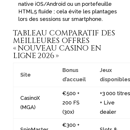
native iOS/Android ou un portefeuille
HTML5 fluide ; cela évite les plantages
lors des sessions sur smartphone.
TABLEAU COMPARATIF DES
MEILLEURES OFFRES
« NOUVEAU CASINO EN
LIGNE 2026 »
Bonus
Jeux
Site
d’accueil
disponible
€500 +
+3 000 titre
CasinoX
200 FS
+ Live
(MGA)
(30x)
dealer
€300 +
SpinMaster
Slots &