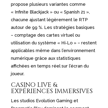
propose plusieurs variantes comme
« Infinite Blackjack » ou « Spanish 21 »,
chacune ajustant légèrement le RTP
autour de 99 %. Les stratégies basiques
– comptage des cartes virtuel ou
utilisation du système « Hi‑Lo » – restent
applicables même dans l’environnement
numérique grâce aux statistiques
affichées en temps réel sur l’écran du
joueur.
CASINO LIVE &
EXPÉRIENCES IMMERSIVES
Les studios Evolution Gaming et