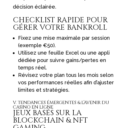
décision éclairée.
CHECKLIST RAPIDE POUR
GÉRER VOTRE BANKROLL
Fixez une mise maximale par session
(exemple €50).
Utilisez une feuille Excel ou une appli
dédiée pour suivre gains/pertes en
temps réel.
Révisez votre plan tous les mois selon
vos performances réelles afin d’ajuster
limites et stratégies.
V. TENDANCES ÉMERGENTES & L’AVENIR DU
CASINO EN LIGNE
JEUX BASÉS SUR LA
BLOCKCHAIN & NFT
GAMING