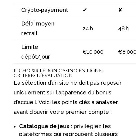
Crypto‑payement
✔︎
✘
Délai moyen
24 h
48 h
retrait
Limite
€10 000
€8 00
dépôt/jour
II. CHOISIR LE BON CASINO EN LIGNE :
CRITÈRES D’ÉVALUATION
La sélection d’un site ne doit pas reposer
uniquement sur l’apparence du bonus
d’accueil. Voici les points clés à analyser
avant d’ouvrir votre premier compte :
Catalogue de jeux
: privilégiez les
plateformes qui regroupent plusieurs