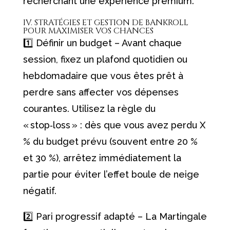
recherchant une expérience premium.
IV. STRATÉGIES ET GESTION DE BANKROLL
POUR MAXIMISER VOS CHANCES
1️⃣ Définir un budget – Avant chaque
session, fixez un plafond quotidien ou
hebdomadaire que vous êtes prêt à
perdre sans affecter vos dépenses
courantes. Utilisez la règle du
« stop‑loss » : dès que vous avez perdu X
% du budget prévu (souvent entre 20 %
et 30 %), arrêtez immédiatement la
partie pour éviter l’effet boule de neige
négatif.
2️⃣ Pari progressif adapté – La Martingale