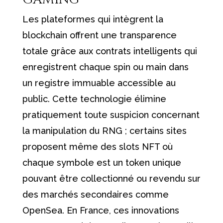
Les plateformes qui intègrent la
blockchain offrent une transparence
totale grâce aux contrats intelligents qui
enregistrent chaque spin ou main dans
un registre immuable accessible au
public. Cette technologie élimine
pratiquement toute suspicion concernant
la manipulation du RNG ; certains sites
proposent même des slots NFT où
chaque symbole est un token unique
pouvant être collectionné ou revendu sur
des marchés secondaires comme
OpenSea. En France, ces innovations