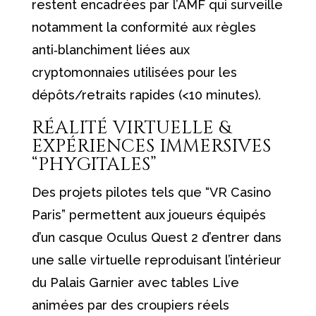
restent encadrées par l’AMF qui surveille
notamment la conformité aux règles
anti‑blanchiment liées aux
cryptomonnaies utilisées pour les
dépôts/retraits rapides (<10 minutes).
RÉALITÉ VIRTUELLE &
EXPÉRIENCES IMMERSIVES
“PHYGITALES”
Des projets pilotes tels que “VR Casino
Paris” permettent aux joueurs équipés
d’un casque Oculus Quest 2 d’entrer dans
une salle virtuelle reproduisant l’intérieur
du Palais Garnier avec tables Live
animées par des croupiers réels