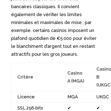
bancaires classiques. Il convient
également de vérifier les limites
minimales et maximales de mise ; par
exemple, certains casinos imposent un
plafond quotidien de €5 000 pour éviter
le blanchiment d’argent tout en restant
attractifs pour les gros joueurs.
Casin
Casino
Critère
B
A (MGA)
(UKGC
Licence
MGA
UKGC
SSL 256‑bits
✔︎
✔︎