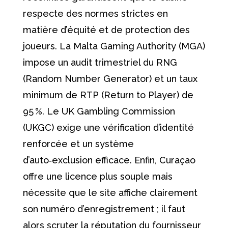
respecte des normes strictes en
matière d’équité et de protection des
joueurs. La Malta Gaming Authority (MGA)
impose un audit trimestriel du RNG
(Random Number Generator) et un taux
minimum de RTP (Return to Player) de
95 %. Le UK Gambling Commission
(UKGC) exige une vérification d’identité
renforcée et un système
d’auto‑exclusion efficace. Enfin, Curaçao
offre une licence plus souple mais
nécessite que le site affiche clairement
son numéro d’enregistrement ; il faut
alors scruter la réputation du fournisseur