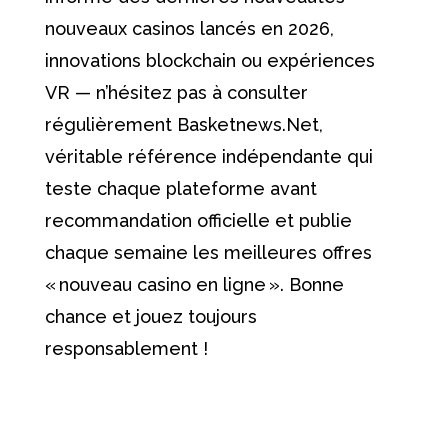
nouveaux casinos lancés en 2026,
innovations blockchain ou expériences
VR — n’hésitez pas à consulter
régulièrement Basketnews.Net,
véritable référence indépendante qui
teste chaque plateforme avant
recommandation officielle et publie
chaque semaine les meilleures offres
« nouveau casino en ligne ». Bonne
chance et jouez toujours
responsablement !