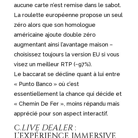
aucune carte n’est remise dans le sabot.
La roulette européenne propose un seul
zéro alors que son homologue
américaine ajoute double zéro
augmentant ainsi l’avantage maison –
choisissez toujours la version EU si vous
visez un meilleur RTP (~97%).
Le baccarat se décline quant à lui entre
« Punto Banco » où c’est
essentiellement la chance qui décide et
« Chemin De Fer », moins répandu mais
apprécié pour son aspect interactif.
C.
LIVE DEALER
:
L’EXPÉRIENCE IMMERSIVE