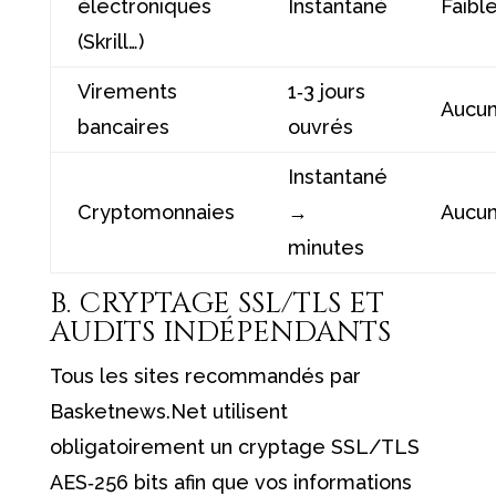
électroniques
Instantané
Faibl
(Skrill…)
Virements
1‑3 jours
Aucun
bancaires
ouvrés
Instantané
Cryptomonnaies
→
Aucun
minutes
B. CRYPTAGE SSL/TLS ET
AUDITS INDÉPENDANTS
Tous les sites recommandés par
Basketnews.Net utilisent
obligatoirement un cryptage SSL/TLS
AES‑256 bits afin que vos informations