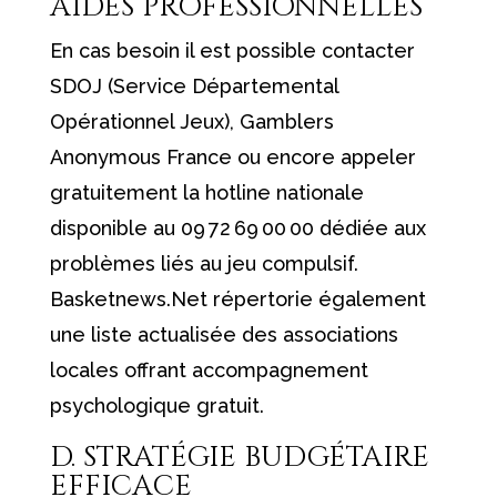
AIDES PROFESSIONNELLES
En cas besoin il est possible contacter
SDOJ (Service Départemental
Opérationnel Jeux), Gamblers
Anonymous France ou encore appeler
gratuitement la hotline nationale
disponible au 09 72 69 00 00 dédiée aux
problèmes liés au jeu compulsif.
Basketnews.Net répertorie également
une liste actualisée des associations
locales offrant accompagnement
psychologique gratuit.
D.​ STRATÉGIE BUDGÉTAIRE
EFFICACE