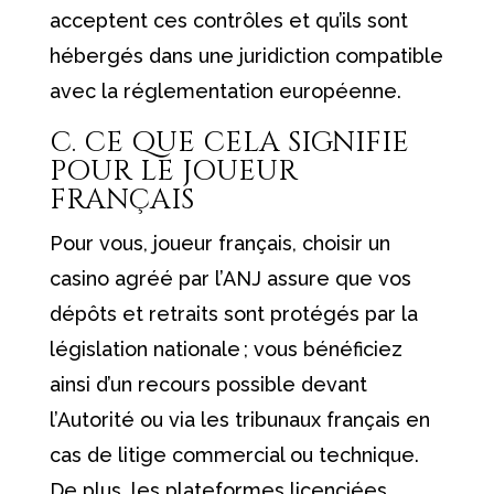
acceptent ces contrôles et qu’ils sont
hébergés dans une juridiction compatible
avec la réglementation européenne.
C. CE QUE CELA SIGNIFIE
POUR LE JOUEUR
FRANÇAIS
Pour vous, joueur français, choisir un
casino agréé par l’ANJ assure que vos
dépôts et retraits sont protégés par la
législation nationale ; vous bénéficiez
ainsi d’un recours possible devant
l’Autorité ou via les tribunaux français en
cas de litige commercial ou technique.
De plus, les plateformes licenciées