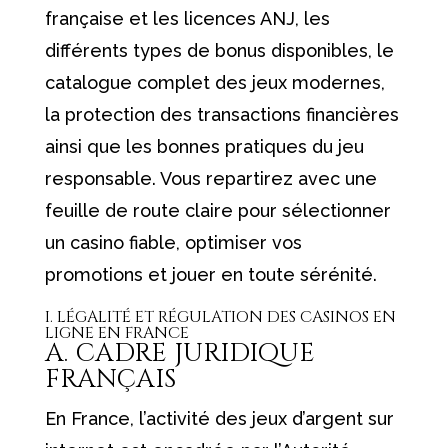
française et les licences ANJ, les
différents types de bonus disponibles, le
catalogue complet des jeux modernes,
la protection des transactions financières
ainsi que les bonnes pratiques du jeu
responsable. Vous repartirez avec une
feuille de route claire pour sélectionner
un casino fiable, optimiser vos
promotions et jouer en toute sérénité.
I. LÉGALITÉ ET RÉGULATION DES CASINOS EN
LIGNE EN FRANCE
A. CADRE JURIDIQUE
FRANÇAIS
En France, l’activité des jeux d’argent sur