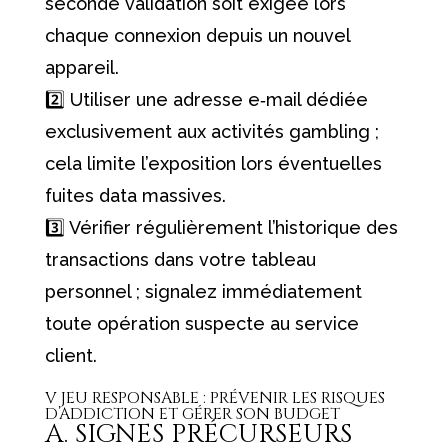
seconde validation soit exigée lors
chaque connexion depuis un nouvel
appareil.
2️⃣ Utiliser une adresse e‑mail dédiée
exclusivement aux activités gambling ;
cela limite l’exposition lors éventuelles
fuites data massives.
3️⃣ Vérifier régulièrement l’historique des
transactions dans votre tableau
personnel ; signalez immédiatement
toute opération suspecte au service
client.
V JEU RESPONSABLE : PRÉVENIR LES RISQUES
D’ADDICTION ET GÉRER SON BUDGET
A. SIGNES PRÉCURSEURS