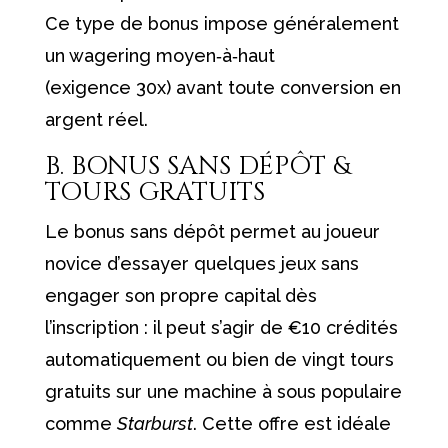
Ce type de bonus impose généralement
un wagering moyen‑à‑haut
(exigence 30x) avant toute conversion en
argent réel.
B. BONUS SANS DÉPÔT &
TOURS GRATUITS
Le bonus sans dépôt permet au joueur
novice d’essayer quelques jeux sans
engager son propre capital dès
l’inscription : il peut s’agir de €10 crédités
automatiquement ou bien de vingt tours
gratuits sur une machine à sous populaire
comme
Starburst
. Cette offre est idéale