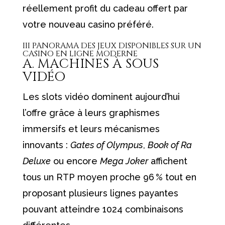
réellement profit du cadeau offert par
votre nouveau casino préféré.
III PANORAMA DES JEUX DISPONIBLES SUR UN
CASINO EN LIGNE MODERNE
A. MACHINES À SOUS
VIDÉO
Les slots vidéo dominent aujourd’hui
l’offre grâce à leurs graphismes
immersifs et leurs mécanismes
innovants :
Gates of Olympus
,
Book of Ra
Deluxe
ou encore
Mega Joker
affichent
tous un RTP moyen proche 96 % tout en
proposant plusieurs lignes payantes
pouvant atteindre 1024 combinaisons