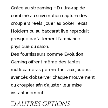
Grâce au streaming HD ultra‑rapide
combiné au suivi motion capture des
croupiers réels, jouer au poker Texas
Hold’em ou au baccarat live reproduit
presque parfaitement l’ambiance
physique du salon.
Des fournisseurs comme Evolution
Gaming offrent même des tables
multi‑caméras permettant aux joueurs
avancés d’observer chaque mouvement
du croupier afin d’ajuster leur mise
instantanément.
D.
AUTRES OPTIONS