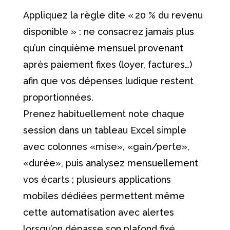
Appliquez la règle dite « 20 % du revenu
disponible » : ne consacrez jamais plus
qu’un cinquième mensuel provenant
après paiement fixes (loyer, factures…)
afin que vos dépenses ludique restent
proportionnées.
Prenez habituellement note chaque
session dans un tableau Excel simple
avec colonnes «mise», «gain/perte»,
«durée», puis analysez mensuellement
vos écarts ; plusieurs applications
mobiles dédiées permettent même
cette automatisation avec alertes
lorsqu’on dépasse son plafond fixé.