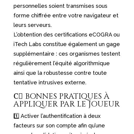
personnelles soient transmises sous
forme chiffrée entre votre navigateur et
leurs serveurs.
L’obtention des certifications eCOGRA ou
iTech Labs constitue également un gage
supplémentaire : ces organismes testent
régulièrement l’équité algorithmique
ainsi que la robustesse contre toute
tentative intrusives externe.
C️⃣ BONNES PRATIQUES À
APPLIQUER PAR LE JOUEUR
1️⃣ Activer l’authentification à deux
facteurs sur son compte afin qu’une