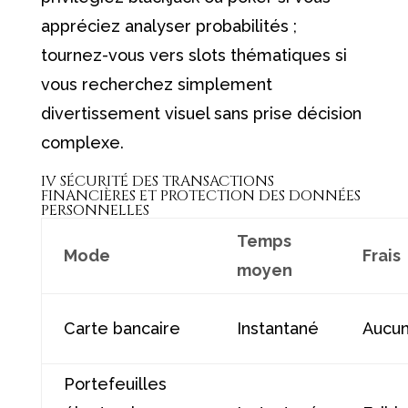
appréciez analyser probabilités ;
tournez-vous vers slots thématiques si
vous recherchez simplement
divertissement visuel sans prise décision
complexe.
IV SÉCURITÉ DES TRANSACTIONS
FINANCIÈRES ET PROTECTION DES DONNÉES
PERSONNELLES
Temps
Mode
Frais
moyen
Carte bancaire
Instantané
Aucun
Portefeuilles