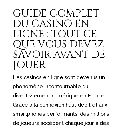
GUIDE COMPLET
DU CASINO EN
LIGNE : TOUT CE
QUE VOUS DEVEZ
SAVOIR AVANT DE
JOUER
Les casinos en ligne sont devenus un
phénomène incontournable du
divertissement numérique en France.
Grâce à la connexion haut débit et aux
smartphones performants, des millions
de joueurs accèdent chaque jour à des