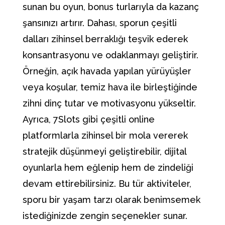
sunan bu oyun, bonus turlarıyla da kazanç
şansınızı artırır. Dahası, sporun çeşitli
dalları zihinsel berraklığı teşvik ederek
konsantrasyonu ve odaklanmayı geliştirir.
Örneğin, açık havada yapılan yürüyüşler
veya koşular, temiz hava ile birleştiğinde
zihni dinç tutar ve motivasyonu yükseltir.
Ayrıca, 7Slots gibi çeşitli online
platformlarla zihinsel bir mola vererek
stratejik düşünmeyi geliştirebilir, dijital
oyunlarla hem eğlenip hem de zindeliği
devam ettirebilirsiniz. Bu tür aktiviteler,
sporu bir yaşam tarzı olarak benimsemek
istediğinizde zengin seçenekler sunar.