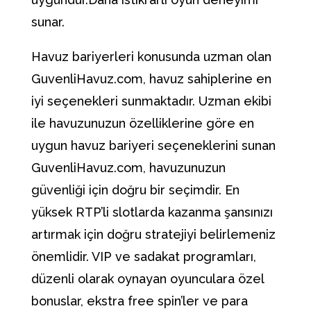
sunar.
Havuz bariyerleri konusunda uzman olan
GuvenliHavuz.com, havuz sahiplerine en
iyi seçenekleri sunmaktadır. Uzman ekibi
ile havuzunuzun özelliklerine göre en
uygun havuz bariyeri seçeneklerini sunan
GuvenliHavuz.com, havuzunuzun
güvenliği için doğru bir seçimdir. En
yüksek RTP’li slotlarda kazanma şansınızı
artırmak için doğru stratejiyi belirlemeniz
önemlidir. VIP ve sadakat programları,
düzenli olarak oynayan oyunculara özel
bonuslar, ekstra free spin’ler ve para