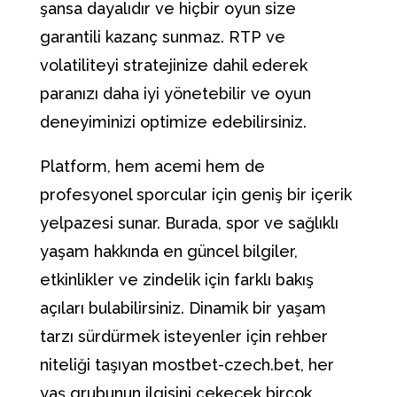
şansa dayalıdır ve hiçbir oyun size
garantili kazanç sunmaz. RTP ve
volatiliteyi stratejinize dahil ederek
paranızı daha iyi yönetebilir ve oyun
deneyiminizi optimize edebilirsiniz.
Platform, hem acemi hem de
profesyonel sporcular için geniş bir içerik
yelpazesi sunar. Burada, spor ve sağlıklı
yaşam hakkında en güncel bilgiler,
etkinlikler ve zindelik için farklı bakış
açıları bulabilirsiniz. Dinamik bir yaşam
tarzı sürdürmek isteyenler için rehber
niteliği taşıyan mostbet-czech.bet, her
yaş grubunun ilgisini çekecek birçok