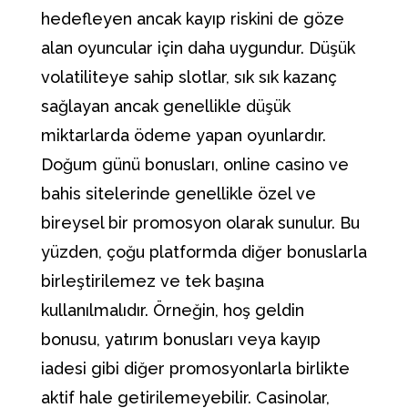
hedefleyen ancak kayıp riskini de göze
alan oyuncular için daha uygundur. Düşük
volatiliteye sahip slotlar, sık sık kazanç
sağlayan ancak genellikle düşük
miktarlarda ödeme yapan oyunlardır.
Doğum günü bonusları, online casino ve
bahis sitelerinde genellikle özel ve
bireysel bir promosyon olarak sunulur. Bu
yüzden, çoğu platformda diğer bonuslarla
birleştirilemez ve tek başına
kullanılmalıdır. Örneğin, hoş geldin
bonusu, yatırım bonusları veya kayıp
iadesi gibi diğer promosyonlarla birlikte
aktif hale getirilemeyebilir. Casinolar,