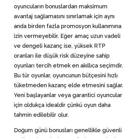
oyuncuların bonuslardan maksimum
avantaj sağlamasını sınırlamak için aynı
anda birden fazla promosyon kullanımına
izin vermeyebilir. Eğer amaç uzun vadeli
ve dengeli kazanç ise, yüksek RTP
oranları ile düşük risk düzeyine sahip
oyunları tercih etmek en akıllıca seçimdir.
Bu tür oyunlar, oyuncunun bütçesini hızlı
tüketmeden kazanç elde etmesini sağlar.
Yeni başlayanlar veya garantici oyuncular
için oldukça idealdir çünkü oyun daha
tahmin edilebilir olur.
Doğum günü bonusları genellikle güvenli