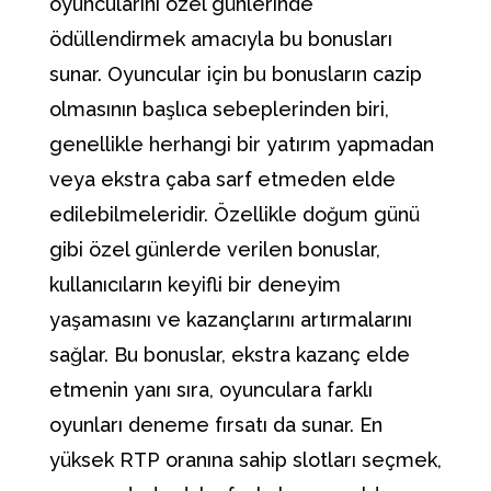
oyuncularını özel günlerinde
ödüllendirmek amacıyla bu bonusları
sunar. Oyuncular için bu bonusların cazip
olmasının başlıca sebeplerinden biri,
genellikle herhangi bir yatırım yapmadan
veya ekstra çaba sarf etmeden elde
edilebilmeleridir. Özellikle doğum günü
gibi özel günlerde verilen bonuslar,
kullanıcıların keyifli bir deneyim
yaşamasını ve kazançlarını artırmalarını
sağlar. Bu bonuslar, ekstra kazanç elde
etmenin yanı sıra, oyunculara farklı
oyunları deneme fırsatı da sunar. En
yüksek RTP oranına sahip slotları seçmek,