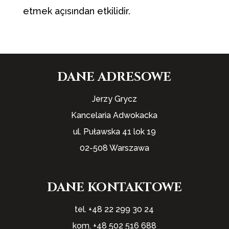
etmek açısından etkilidir.
DANE ADRESOWE
Jerzy Grycz
Kancelaria Adwokacka
ul. Puławska 41 lok 19
02-508 Warszawa
DANE KONTAKTOWE
tel. +48 22 299 30 24
kom. +48 502 516 688