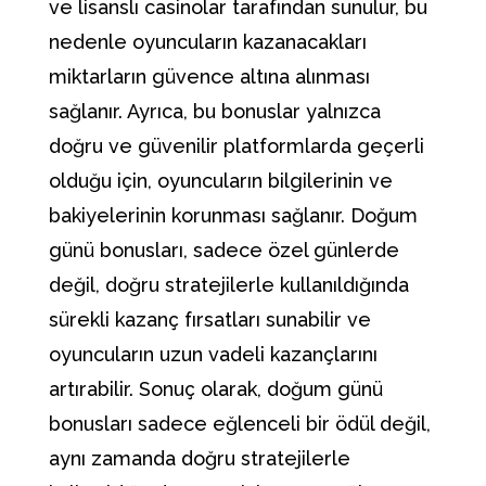
ve lisanslı casinolar tarafından sunulur, bu
nedenle oyuncuların kazanacakları
miktarların güvence altına alınması
sağlanır. Ayrıca, bu bonuslar yalnızca
doğru ve güvenilir platformlarda geçerli
olduğu için, oyuncuların bilgilerinin ve
bakiyelerinin korunması sağlanır. Doğum
günü bonusları, sadece özel günlerde
değil, doğru stratejilerle kullanıldığında
sürekli kazanç fırsatları sunabilir ve
oyuncuların uzun vadeli kazançlarını
artırabilir. Sonuç olarak, doğum günü
bonusları sadece eğlenceli bir ödül değil,
aynı zamanda doğru stratejilerle