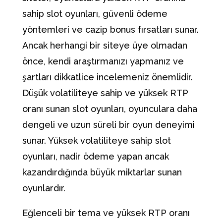
sahip slot oyunları, güvenli ödeme
yöntemleri ve cazip bonus fırsatları sunar.
Ancak herhangi bir siteye üye olmadan
önce, kendi araştırmanızı yapmanız ve
şartları dikkatlice incelemeniz önemlidir.
Düşük volatiliteye sahip ve yüksek RTP
oranı sunan slot oyunları, oyunculara daha
dengeli ve uzun süreli bir oyun deneyimi
sunar. Yüksek volatiliteye sahip slot
oyunları, nadir ödeme yapan ancak
kazandırdığında büyük miktarlar sunan
oyunlardır.
Eğlenceli bir tema ve yüksek RTP oranı