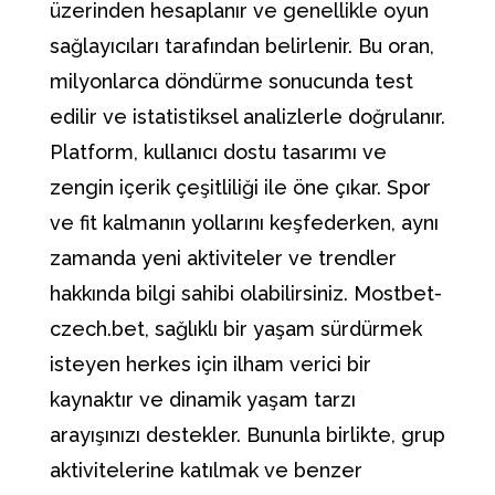
üzerinden hesaplanır ve genellikle oyun
sağlayıcıları tarafından belirlenir. Bu oran,
milyonlarca döndürme sonucunda test
edilir ve istatistiksel analizlerle doğrulanır.
Platform, kullanıcı dostu tasarımı ve
zengin içerik çeşitliliği ile öne çıkar. Spor
ve fit kalmanın yollarını keşfederken, aynı
zamanda yeni aktiviteler ve trendler
hakkında bilgi sahibi olabilirsiniz. Mostbet-
czech.bet, sağlıklı bir yaşam sürdürmek
isteyen herkes için ilham verici bir
kaynaktır ve dinamik yaşam tarzı
arayışınızı destekler. Bununla birlikte, grup
aktivitelerine katılmak ve benzer