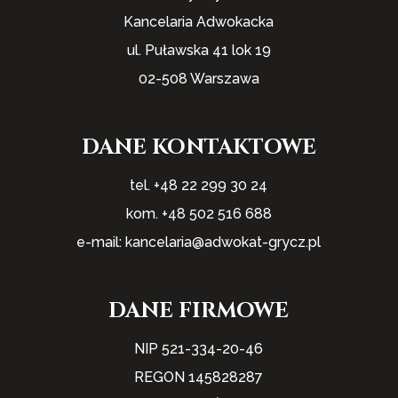
Kancelaria Adwokacka
ul. Puławska 41 lok 19
02-508 Warszawa
DANE KONTAKTOWE
tel. +48 22 299 30 24
kom. +48 502 516 688
e-mail:
kancelaria@adwokat-grycz.pl
DANE FIRMOWE
NIP 521-334-20-46
REGON 145828287