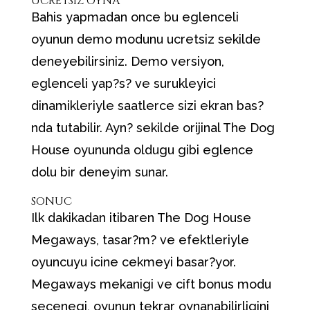
UCRETSIZ OYNA
Bahis yapmadan once bu eglenceli
oyunun demo modunu ucretsiz sekilde
deneyebilirsiniz. Demo versiyon,
eglenceli yap?s? ve surukleyici
dinamikleriyle saatlerce sizi ekran bas?
nda tutabilir. Ayn? sekilde orijinal The Dog
House oyununda oldugu gibi eglence
dolu bir deneyim sunar.
SONUC
Ilk dakikadan itibaren The Dog House
Megaways, tasar?m? ve efektleriyle
oyuncuyu icine cekmeyi basar?yor.
Megaways mekanigi ve cift bonus modu
secenegi, oyunun tekrar oynanabilirligini