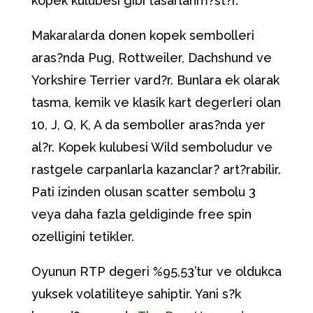
kopek kulubesi gibi tasarlanm?st?r.
Makaralarda donen kopek sembolleri
aras?nda Pug, Rottweiler, Dachshund ve
Yorkshire Terrier vard?r. Bunlara ek olarak
tasma, kemik ve klasik kart degerleri olan
10, J, Q, K, A da semboller aras?nda yer
al?r. Kopek kulubesi Wild semboludur ve
rastgele carpanlarla kazanclar? art?rabilir.
Pati izinden olusan scatter sembolu 3
veya daha fazla geldiginde free spin
ozelligini tetikler.
Oyunun RTP degeri %95,53’tur ve oldukca
yuksek volatiliteye sahiptir. Yani s?k