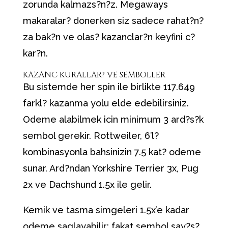
zorunda kalmazs?n?z. Megaways
makaralar? donerken siz sadece rahat?n?
za bak?n ve olas? kazanclar?n keyfini c?
kar?n.
KAZANC KURALLAR? VE SEMBOLLER
Bu sistemde her spin ile birlikte 117.649
farkl? kazanma yolu elde edebilirsiniz.
Odeme alabilmek icin minimum 3 ard?s?k
sembol gerekir. Rottweiler, 6’l?
kombinasyonla bahsinizin 7.5 kat? odeme
sunar. Ard?ndan Yorkshire Terrier 3x, Pug
2x ve Dachshund 1.5x ile gelir.
Kemik ve tasma simgeleri 1.5x’e kadar
odeme saglayabilir; fakat sembol say?s?