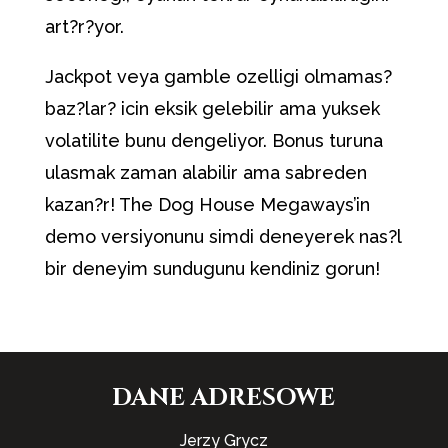
art?r?yor.
Jackpot veya gamble ozelligi olmamas?
baz?lar? icin eksik gelebilir ama yuksek
volatilite bunu dengeliyor. Bonus turuna
ulasmak zaman alabilir ama sabreden
kazan?r! The Dog House Megaways’in
demo versiyonunu simdi deneyerek nas?l
bir deneyim sundugunu kendiniz gorun!
DANE ADRESOWE
Jerzy Grycz