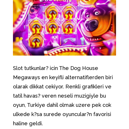
Slot tutkunlar? icin The Dog House
Megaways en keyifli alternatiflerden biri
olarak dikkat cekiyor. Renkli grafikleri ve
tatil havas? veren neseli muzigiyle bu
oyun, Turkiye dahil olmak uzere pek cok
ulkede k?sa surede oyuncular?n favorisi
haline geldi.