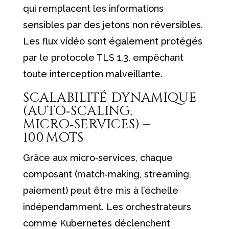
qui remplacent les informations
sensibles par des jetons non réversibles.
Les flux vidéo sont également protégés
par le protocole TLS 1.3, empêchant
toute interception malveillante.
SCALABILITÉ DYNAMIQUE
(AUTO‑SCALING,
MICRO‑SERVICES) –
100 MOTS
Grâce aux micro‑services, chaque
composant (match‑making, streaming,
paiement) peut être mis à l’échelle
indépendamment. Les orchestrateurs
comme Kubernetes déclenchent