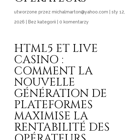
utworzone przez
michalmarton@yahoo.com
|
sty 12,
2026
|
Bez kategorii
|
0 komentarzy
HTML5 ET LIVE
CASINO :
COMMENT LA
NOUVELLE
GÉNÉRATION DE
PLATEFORMES
MAXIMISE LA
RENTABILITÉ DES
OPÉRATEURS