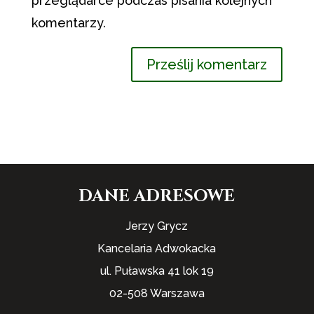
przeglądarce podczas pisania kolejnych
komentarzy.
DANE ADRESOWE
Jerzy Grycz
Kancelaria Adwokacka
ul. Puławska 41 lok 19
02-508 Warszawa