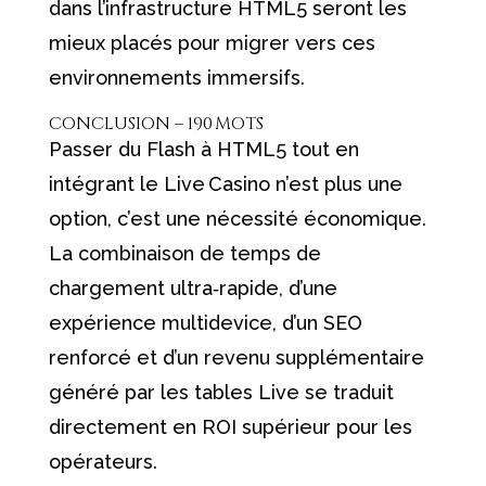
dans l’infrastructure HTML5 seront les
mieux placés pour migrer vers ces
environnements immersifs.
CONCLUSION – 190 MOTS
Passer du Flash à HTML5 tout en
intégrant le Live Casino n’est plus une
option, c’est une nécessité économique.
La combinaison de temps de
chargement ultra‑rapide, d’une
expérience multidevice, d’un SEO
renforcé et d’un revenu supplémentaire
généré par les tables Live se traduit
directement en ROI supérieur pour les
opérateurs.