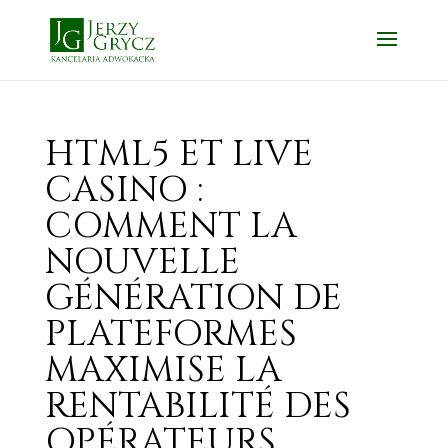
HTML5 ET LIVE
CASINO :
COMMENT LA
NOUVELLE
GÉNÉRATION DE
PLATEFORMES
MAXIMISE LA
RENTABILITÉ DES
OPÉRATEURS