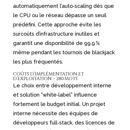
automatiquement l’auto‑scaling dès que
le CPU ou le réseau dépasse un seuil
prédéfini. Cette approche évite les
surcoûts d’infrastructure inutiles et
garantit une disponibilité de 99,9 %
même pendant les tournois de blackjack
les plus fréquentés.
COÛTS D’IMPLÉMENTATION ET
D’EXPLOITATION – 280 MOTS
Le choix entre développement interne
et solution “white‑label” influence
fortement le budget initial. Un projet
interne nécessite des équipes de
développeurs full‑stack, des licences de