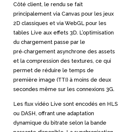
Côté client, le rendu se fait
principalement via Canvas pour les jeux
2D classiques et via WebGL pour les
tables Live aux effets 3D. L’optimisation
du chargement passe par le
pré‑chargement asynchrone des assets
et la compression des textures, ce qui
permet de réduire le temps de
première image (TTI) à moins de deux
secondes même sur les connexions 3G.
Les flux vidéo Live sont encodés en HLS
ou DASH, offrant une adaptation
dynamique du bitrate selon la bande