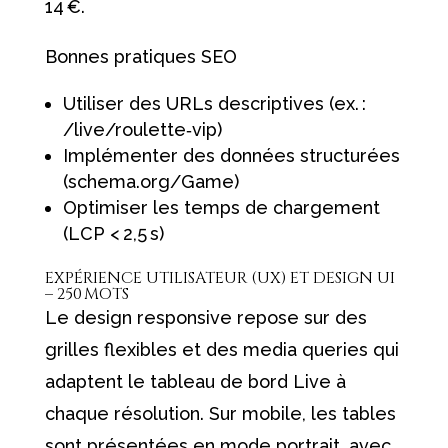
14 €.
Bonnes pratiques SEO
Utiliser des URLs descriptives (ex. :
/live/roulette‑vip)
Implémenter des données structurées
(schema.org/Game)
Optimiser les temps de chargement
(LCP < 2,5 s)
EXPÉRIENCE UTILISATEUR (UX) ET DESIGN UI
– 250 MOTS
Le design responsive repose sur des
grilles flexibles et des media queries qui
adaptent le tableau de bord Live à
chaque résolution. Sur mobile, les tables
sont présentées en mode portrait, avec