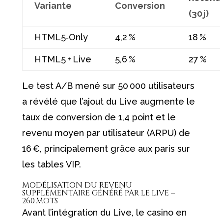
Variante
Conversion
(30 j)
HTML5‑Only
4,2 %
18 %
HTML5 + Live
5,6 %
27 %
Le test A/B mené sur 50 000 utilisateurs
a révélé que l’ajout du Live augmente le
taux de conversion de 1,4 point et le
revenu moyen par utilisateur (ARPU) de
16 €, principalement grâce aux paris sur
les tables VIP.
MODÉLISATION DU REVENU
SUPPLÉMENTAIRE GÉNÉRÉ PAR LE LIVE –
260 MOTS
Avant l’intégration du Live, le casino en