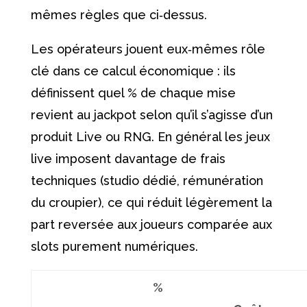
mêmes règles que ci‑dessus.
Les opérateurs jouent eux‑mêmes rôle
clé dans ce calcul économique : ils
définissent quel % de chaque mise
revient au jackpot selon qu’il s’agisse d’un
produit Live ou RNG. En général les jeux
live imposent davantage de frais
techniques (studio dédié, rémunération
du croupier), ce qui réduit légèrement la
part reversée aux joueurs comparée aux
slots purement numériques.
%