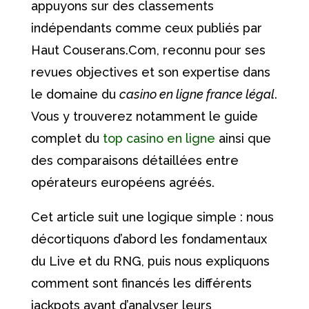
appuyons sur des classements
indépendants comme ceux publiés par
Haut Couserans.Com, reconnu pour ses
revues objectives et son expertise dans
le domaine du
casino en ligne france légal
.
Vous y trouverez notamment le guide
complet du
top casino en ligne
ainsi que
des comparaisons détaillées entre
opérateurs européens agréés.
Cet article suit une logique simple : nous
décortiquons d’abord les fondamentaux
du Live et du RNG, puis nous expliquons
comment sont financés les différents
jackpots avant d’analyser leurs