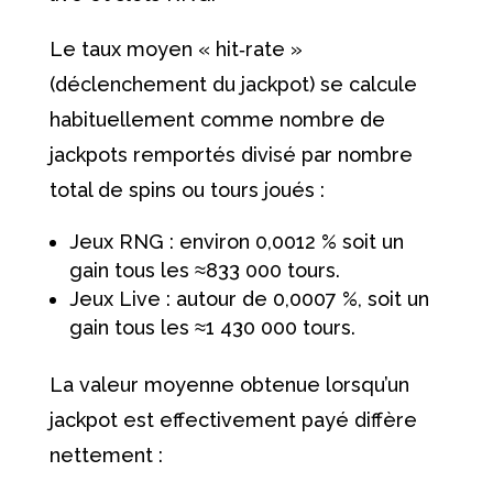
Le taux moyen « hit‑rate »
(déclenchement du jackpot) se calcule
habituellement comme nombre de
jackpots remportés divisé par nombre
total de spins ou tours joués :
Jeux RNG : environ 0,0012 % soit un
gain tous les ≈833 000 tours.
Jeux Live : autour de 0,0007 %, soit un
gain tous les ≈1 430 000 tours.
La valeur moyenne obtenue lorsqu’un
jackpot est effectivement payé diffère
nettement :