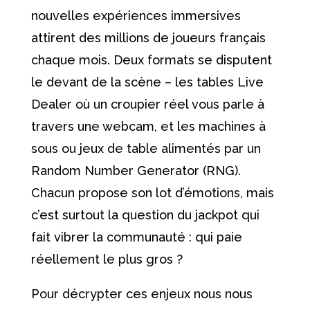
nouvelles expériences immersives
attirent des millions de joueurs français
chaque mois. Deux formats se disputent
le devant de la scène – les tables Live
Dealer où un croupier réel vous parle à
travers une webcam, et les machines à
sous ou jeux de table alimentés par un
Random Number Generator (RNG).
Chacun propose son lot d’émotions, mais
c’est surtout la question du jackpot qui
fait vibrer la communauté : qui paie
réellement le plus gros ?
Pour décrypter ces enjeux nous nous