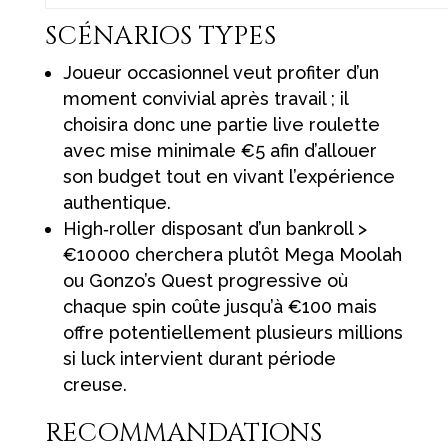
SCÉNARIOS TYPES
Joueur occasionnel veut profiter d’un
moment convivial après travail ; il
choisira donc une partie live roulette
avec mise minimale €5 afin d’allouer
son budget tout en vivant l’expérience
authentique.
High‑roller disposant d’un bankroll >
€10 000 cherchera plutôt Mega Moolah
ou Gonzo’s Quest progressive où
chaque spin coûte jusqu’à €100 mais
offre potentiellement plusieurs millions
si luck intervient durant période
creuse.
RECOMMANDATIONS