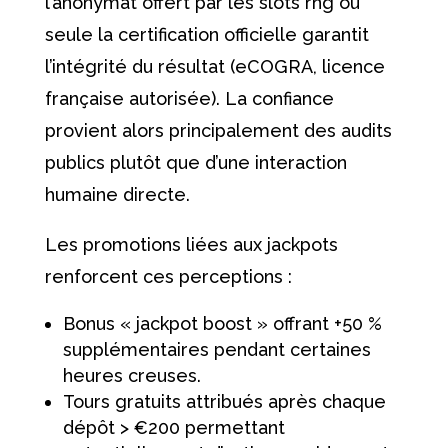
l’anonymat offert par les slots rng où
seule la certification officielle garantit
l’intégrité du résultat (eCOGRA, licence
française autorisée). La confiance
provient alors principalement des audits
publics plutôt que d’une interaction
humaine directe.
Les promotions liées aux jackpots
renforcent ces perceptions :
Bonus « jackpot boost » offrant +50 %
supplémentaires pendant certaines
heures creuses.
Tours gratuits attribués après chaque
dépôt > €200 permettant