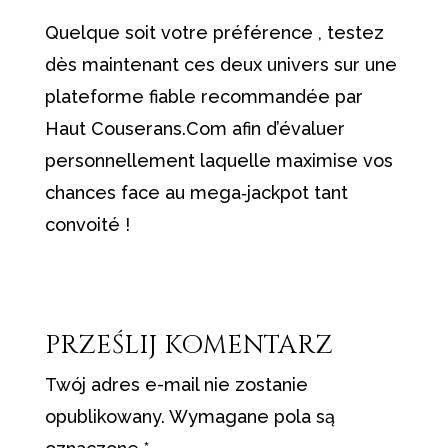
Quelque soit votre préférence , testez
dès maintenant ces deux univers sur une
plateforme fiable recommandée par
Haut Couserans.Com afin d’évaluer
personnellement laquelle maximise vos
chances face au mega‑jackpot tant
convoité !
PRZEŚLIJ KOMENTARZ
Twój adres e-mail nie zostanie
opublikowany.
Wymagane pola są