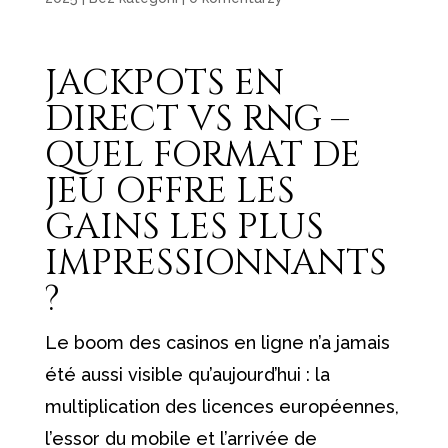
JACKPOTS EN
DIRECT VS RNG –
QUEL FORMAT DE
JEU OFFRE LES
GAINS LES PLUS
IMPRESSIONNANTS
?
Le boom des casinos en ligne n’a jamais
été aussi visible qu’aujourd’hui : la
multiplication des licences européennes,
l’essor du mobile et l’arrivée de