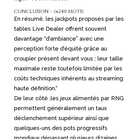
CONCLUSION – (≈240 MOTS)
En résumé, les jackpots proposés par les
tables Live Dealer offrent souvent
davantage “d’ambiance” avec une
perception forte d’équité grâce au
croupier présent devant vous ; leur taille
maximale reste toutefois limitée par les
coûts techniques inhérents au streaming
haute définition.“
De leur côté ,les jeux alimentés par RNG
permettent généralement un taux
déclenchement supérieur ainsi que
quelques-uns des pots progressifs
mondiaux dépassant plusieurs dizaines