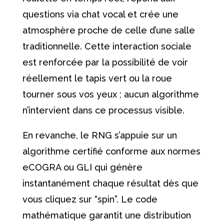
questions via chat vocal et crée une
atmosphère proche de celle d’une salle
traditionnelle. Cette interaction sociale
est renforcée par la possibilité de voir
réellement le tapis vert ou la roue
tourner sous vos yeux ; aucun algorithme
n’intervient dans ce processus visible.
En revanche, le RNG s’appuie sur un
algorithme certifié conforme aux normes
eCOGRA ou GLI qui génère
instantanément chaque résultat dès que
vous cliquez sur “spin”. Le code
mathématique garantit une distribution