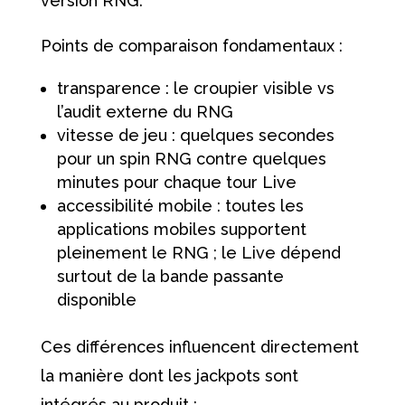
version RNG.
Points de comparaison fondamentaux :
transparence : le croupier visible vs
l’audit externe du RNG
vitesse de jeu : quelques secondes
pour un spin RNG contre quelques
minutes pour chaque tour Live
accessibilité mobile : toutes les
applications mobiles supportent
pleinement le RNG ; le Live dépend
surtout de la bande passante
disponible
Ces différences influencent directement
la manière dont les jackpots sont
intégrés au produit :