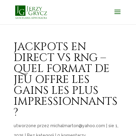
JACKPOTS EN
DIRECT VS RNG –
QUEL FORMAT DE
JEU OFFRE LES
GAINS LES PLUS
IMPRESSIONNANTS
?
utworzone przez
michalmarton@yahoo.com
|
sie 1,
2025
|
Bez kategorii
|
0 komentarzy