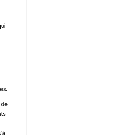
qui
es.
 de
nts
u’à