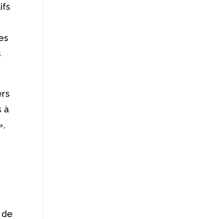
ifs
les
s
ers
s à
»,
n de