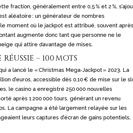
Cette fraction, généralement entre 0,5 % et 2 %, s’ajo
st aléatoire : un générateur de nombres
le moment où le jackpot est attribué, souvent aprè
montant augmente donc tant que personne ne le
neige qui attire davantage de mises.
RÉUSSIE – 100 MOTS
 qui a lancé le « Christmas Mega‑Jackpot » 2023. La
illion d’euros, accessible dès 0,10 € de mise sur le sl
es, le casino a enregistré 250 000 nouvelles
mporté après 1 200 000 tours, générant un revenu
ros. La campagne a été largement relayée sur les
ageaient leurs captures d’écran de gains potentiels,