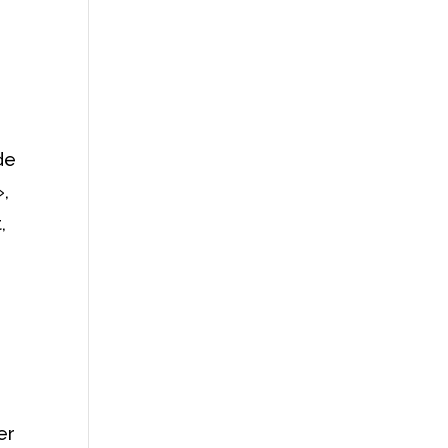
de
»,
,
er