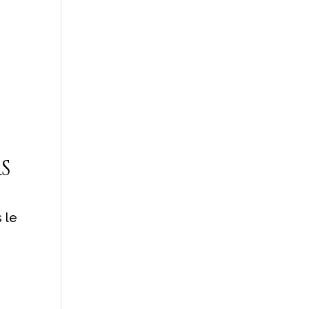
S
 le