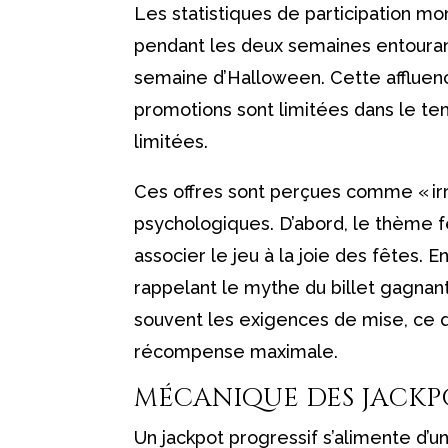
Les statistiques de participation m
pendant les deux semaines entouran
semaine d’Halloween. Cette affluence
promotions sont limitées dans le t
limitées.
Ces offres sont perçues comme « irré
psychologiques. D’abord, le thème fe
associer le jeu à la joie des fêtes. E
rappelant le mythe du billet gagnant
souvent les exigences de mise, ce q
récompense maximale.
MÉCANIQUE DES JACKPO
Un jackpot progressif s’alimente d’