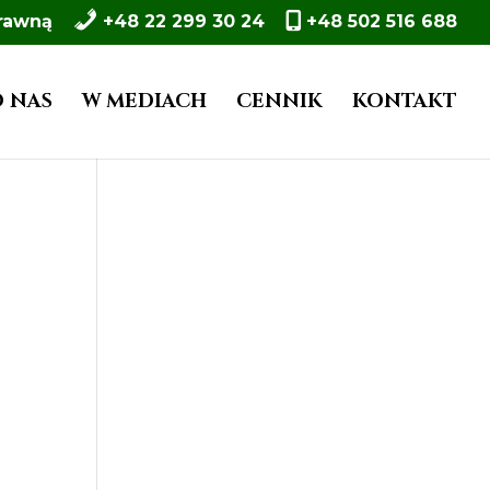
rawną
+48 22 299 30 24
+48 502 516 688
 NAS
W MEDIACH
CENNIK
KONTAKT