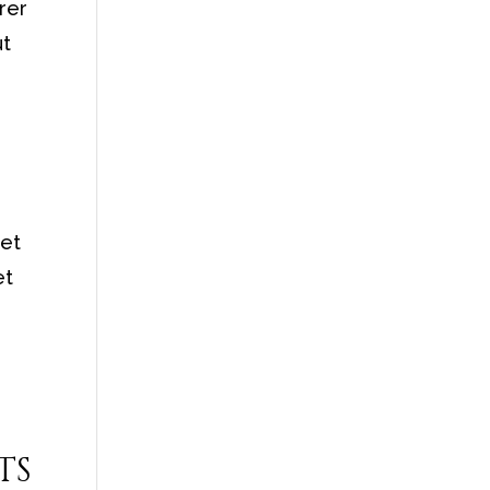
rer
ut
.
 et
et
TS