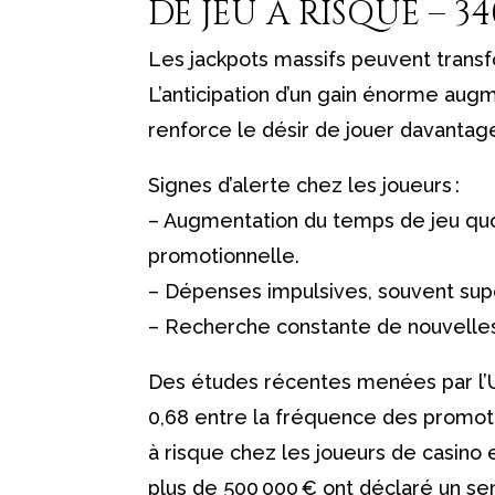
DE JEU À RISQUE – 3
Les jackpots massifs peuvent transf
L’anticipation d’un gain énorme aug
renforce le désir de jouer davantag
Signes d’alerte chez les joueurs :
– Augmentation du temps de jeu quo
promotionnelle.
– Dépenses impulsives, souvent sup
– Recherche constante de nouvelle
Des études récentes menées par l’Un
0,68 entre la fréquence des promot
à risque chez les joueurs de casino 
plus de 500 000 € ont déclaré un sent