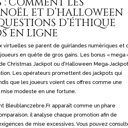
S : COMMENT LES
 NOËL ET D’HALLOWEEN
QUESTIONS D’ÉTHIQUE
S EN LIGNE
ux virtuelles se parent de guirlandes numériques et 
es joueurs en quête de gros gains. Les bonus « mega 
 de Christmas Jackpot ou d’Halloween Mega‑Jackpot
ention. Les opérateurs promettent des jackpots qui
tandis que les joueurs voient ces offres comme une
 mise modeste en une fortune.
ant Bleublanczebre.Fr apparaît comme un phare
comparaison, il analyse chaque promotion afin de
 exigences de mise excessives. Vous pouvez consult