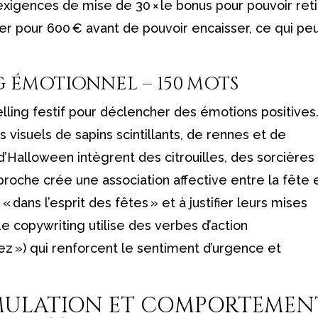
exigences de mise de 30 × le bonus pour pouvoir reti
jouer pour 600 € avant de pouvoir encaisser, ce qui pe
 ÉMOTIONNEL – 150 MOTS
lling festif pour déclencher des émotions positives
visuels de sapins scintillants, de rennes et de
’Halloween intègrent des citrouilles, des sorcières
roche crée une association affective entre la fête 
r « dans l’esprit des fêtes » et à justifier leurs mises
copywriting utilise des verbes d’action
ez ») qui renforcent le sentiment d’urgence et
IMULATION ET COMPORTEMEN