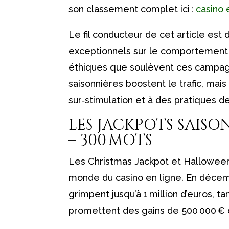
son classement complet ici :
casino 
Le fil conducteur de cet article est 
exceptionnels sur le comportement d
éthiques que soulèvent ces campa
saisonnières boostent le trafic, mai
sur‑stimulation et à des pratiques de
LES JACKPOTS SAISO
– 300 MOTS
Les Christmas Jackpot et Halloween
monde du casino en ligne. En décem
grimpent jusqu’à 1 million d’euros, ta
promettent des gains de 500 000 € o