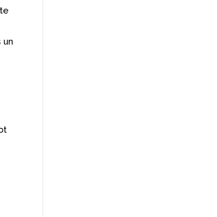
ute
s un
ot