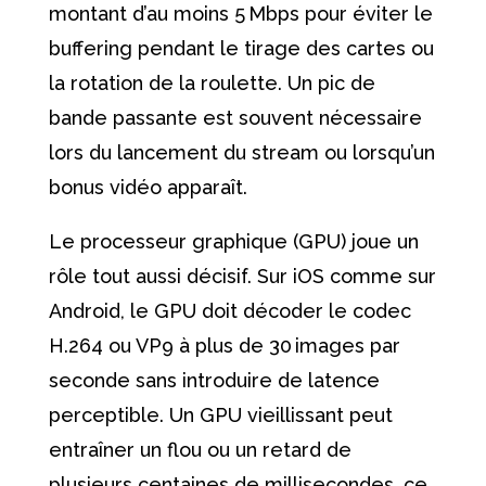
montant d’au moins 5 Mbps pour éviter le
buffering pendant le tirage des cartes ou
la rotation de la roulette. Un pic de
bande passante est souvent nécessaire
lors du lancement du stream ou lorsqu’un
bonus vidéo apparaît.
Le processeur graphique (GPU) joue un
rôle tout aussi décisif. Sur iOS comme sur
Android, le GPU doit décoder le codec
H.264 ou VP9 à plus de 30 images par
seconde sans introduire de latence
perceptible. Un GPU vieillissant peut
entraîner un flou ou un retard de
plusieurs centaines de millisecondes, ce