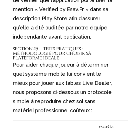
de vérifier que l’application porte bien la
mention « Verified by Esav.Fr » dans sa
description Play Store afin d’assurer
qu’elle a été auditée par notre équipe
indépendante avant publication.
SECTION #5 – TESTS PRATIQUES :
MÉTHODOLOGIE POUR CHOISIR SA
PLATEFORME IDÉALE
Pour aider chaque joueur à déterminer
quel système mobile lui convient le
mieux pour jouer aux tables Live Dealer,
nous proposons ci‑dessous un protocole
simple à reproduire chez soi sans
matériel professionnel coûteux :
Outils