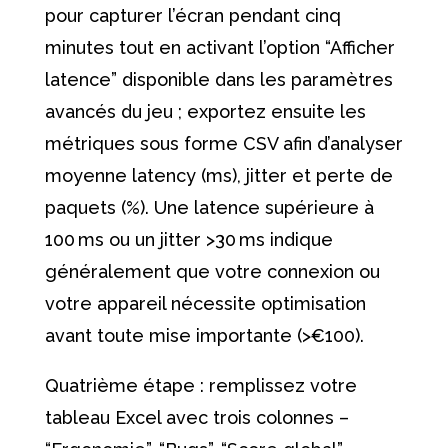
pour capturer l’écran pendant cinq
minutes tout en activant l’option “Afficher
latence” disponible dans les paramètres
avancés du jeu ; exportez ensuite les
métriques sous forme CSV afin d’analyser
moyenne latency (ms), jitter et perte de
paquets (%). Une latence supérieure à
100 ms ou un jitter >30 ms indique
généralement que votre connexion ou
votre appareil nécessite optimisation
avant toute mise importante (>€100).
Quatrième étape : remplissez votre
tableau Excel avec trois colonnes –