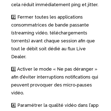
cela réduit immédiatement ping et jitter.
2️⃣ Fermer toutes les applications
consommatrices de bande passante
(streaming vidéo, téléchargements
torrents) avant chaque session afin que
tout le débit soit dédié au flux Live
Dealer.
3️⃣ Activer le mode « Ne pas déranger »
afin d’éviter interruptions notifications qui
peuvent provoquer des micro‑pauses
vidéo.
4️⃣ Paramétrer la qualité vidéo dans l’app