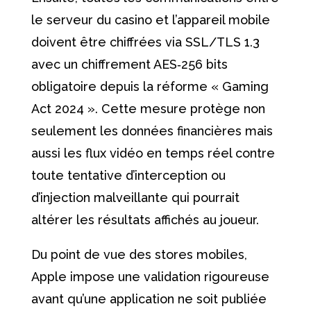
le serveur du casino et l’appareil mobile
doivent être chiffrées via SSL/TLS 1.3
avec un chiffrement AES‑256 bits
obligatoire depuis la réforme « Gaming
Act 2024 ». Cette mesure protège non
seulement les données financières mais
aussi les flux vidéo en temps réel contre
toute tentative d’interception ou
d’injection malveillante qui pourrait
altérer les résultats affichés au joueur.
Du point de vue des stores mobiles,
Apple impose une validation rigoureuse
avant qu’une application ne soit publiée