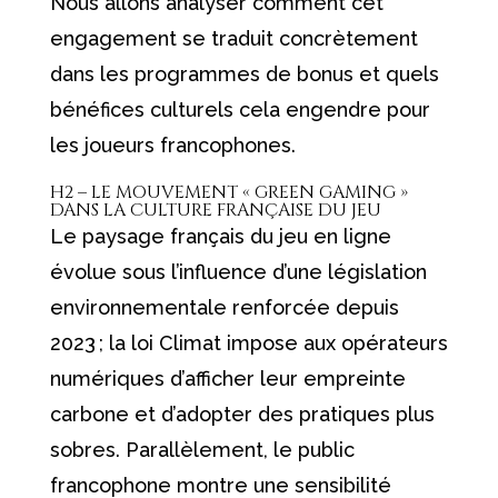
Nous allons analyser comment cet
engagement se traduit concrètement
dans les programmes de bonus et quels
bénéfices culturels cela engendre pour
les joueurs francophones.
H2 – LE MOUVEMENT « GREEN GAMING »
DANS LA CULTURE FRANÇAISE DU JEU
Le paysage français du jeu en ligne
évolue sous l’influence d’une législation
environnementale renforcée depuis
2023 ; la loi Climat impose aux opérateurs
numériques d’afficher leur empreinte
carbone et d’adopter des pratiques plus
sobres. Parallèlement, le public
francophone montre une sensibilité