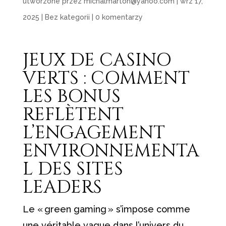
utworzone przez
michalmarton@yahoo.com
|
wrz 17,
2025
|
Bez kategorii
|
0 komentarzy
JEUX DE CASINO
VERTS : COMMENT
LES BONUS
REFLÈTENT
L’ENGAGEMENT
ENVIRONNEMENTA
L DES SITES
LEADERS
Le « green gaming » s’impose comme
une véritable vague dans l’univers du