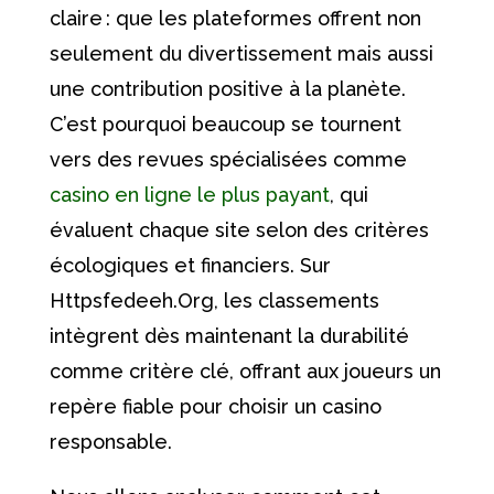
claire : que les plateformes offrent non
seulement du divertissement mais aussi
une contribution positive à la planète.
C’est pourquoi beaucoup se tournent
vers des revues spécialisées comme
casino en ligne le plus payant
, qui
évaluent chaque site selon des critères
écologiques et financiers. Sur
Httpsfedeeh.Org, les classements
intègrent dès maintenant la durabilité
comme critère clé, offrant aux joueurs un
repère fiable pour choisir un casino
responsable.