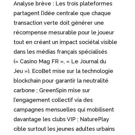
Analyse brève : Les trois plateformes
partagent l’idée centrale que chaque
transaction verte doit générer une
récompense mesurable pour le joueur
tout en créant un impact sociétal visible
dans les médias français spécialisés
(« Casino Mag FR », « Le Journal du
Jeu »). EcoBet mise sur la technologie
blockchain pour garantir la neutralité
carbone ; GreenSpin mise sur
l’engagement collectif via des
campagnes mensuelles qui mobilisent
davantage les clubs VIP ; NaturePlay
cible surtout les jeunes adultes urbains