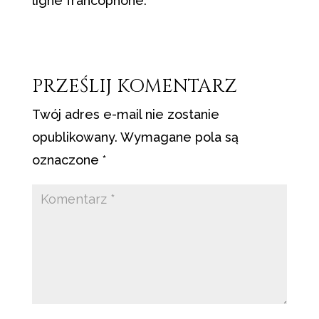
ligne francophone.​
PRZEŚLIJ KOMENTARZ
Twój adres e-mail nie zostanie
opublikowany.
Wymagane pola są
oznaczone
*