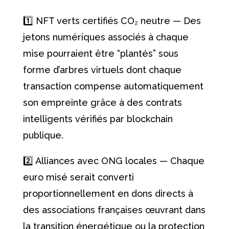
1️⃣ NFT verts certifiés CO₂ neutre — Des
jetons numériques associés à chaque
mise pourraient être “plantés” sous
forme d’arbres virtuels dont chaque
transaction compense automatiquement
son empreinte grâce à des contrats
intelligents vérifiés par blockchain
publique.
2️⃣ Alliances avec ONG locales — Chaque
euro misé serait converti
proportionnellement en dons directs à
des associations françaises œuvrant dans
la transition énergétique ou la protection