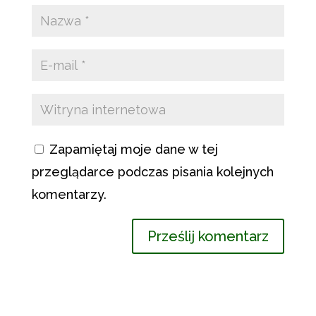
Zapamiętaj moje dane w tej
przeglądarce podczas pisania kolejnych
komentarzy.