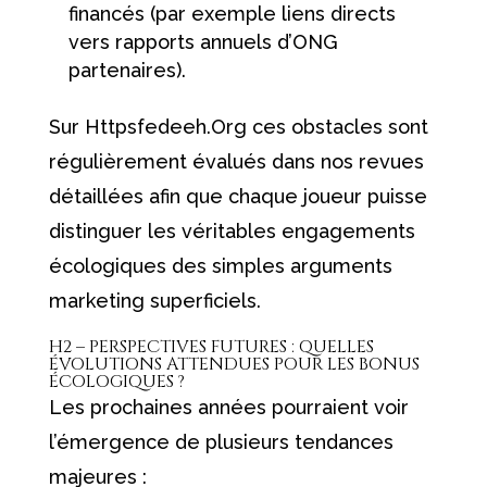
financés (par exemple liens directs
vers rapports annuels d’ONG
partenaires).
Sur Httpsfedeeh.Org ces obstacles sont
régulièrement évalués dans nos revues
détaillées afin que chaque joueur puisse
distinguer les véritables engagements
écologiques des simples arguments
marketing superficiels.
H2 – PERSPECTIVES FUTURES : QUELLES
ÉVOLUTIONS ATTENDUES POUR LES BONUS
ÉCOLOGIQUES ?
Les prochaines années pourraient voir
l’émergence de plusieurs tendances
majeures :