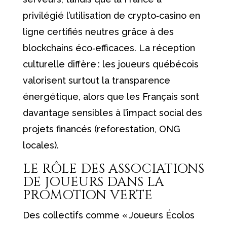
privilégié l’utilisation de crypto‑casino en
ligne certifiés neutres grâce à des
blockchains éco‑efficaces. La réception
culturelle diffère : les joueurs québécois
valorisent surtout la transparence
énergétique, alors que les Français sont
davantage sensibles à l’impact social des
projets financés (reforestation, ONG
locales).
LE RÔLE DES ASSOCIATIONS
DE JOUEURS DANS LA
PROMOTION VERTE
Des collectifs comme « Joueurs Écolos