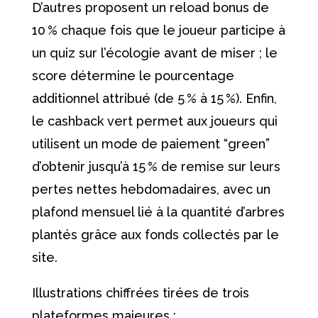
D’autres proposent un reload bonus de
10 % chaque fois que le joueur participe à
un quiz sur l’écologie avant de miser ; le
score détermine le pourcentage
additionnel attribué (de 5 % à 15 %). Enfin,
le cashback vert permet aux joueurs qui
utilisent un mode de paiement “green”
d’obtenir jusqu’à 15 % de remise sur leurs
pertes nettes hebdomadaires, avec un
plafond mensuel lié à la quantité d’arbres
plantés grâce aux fonds collectés par le
site.
Illustrations chiffrées tirées de trois
plateformes majeures :