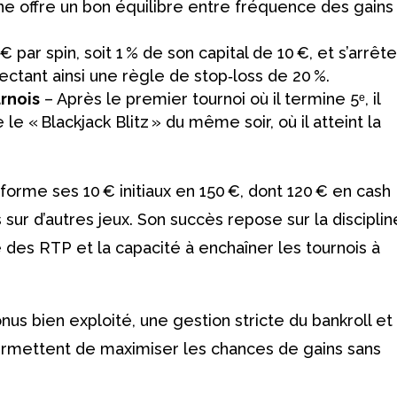
ine offre un bon équilibre entre fréquence des gains
 € par spin, soit 1 % de son capital de 10 €, et s’arrêt
ectant ainsi une règle de stop‑loss de 20 %.
urnois
– Après le premier tournoi où il termine 5ᵉ, il
 le « Blackjack Blitz » du même soir, où il atteint la
orme ses 10 € initiaux en 150 €, dont 120 € en cash
s sur d’autres jeux. Son succès repose sur la disciplin
 des RTP et la capacité à enchaîner les tournois à
onus bien exploité, une gestion stricte du bankroll et 
permettent de maximiser les chances de gains sans