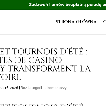
Zadzwoń i umów bezpłatną poradę p
STRONA GŁÓWNA
O
ET TOURNOIS D’ÉTÉ :
TES DE CASINO
LY TRANSFORMENT LA
TOIRE
lut 16, 2026
|
Bez kategorii
|
0 komentarzy