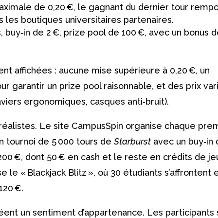
maximale de 0,20 €, le gagnant du dernier tour remp
s les boutiques universitaires partenaires.
s, buy‑in de 2 €, prize pool de 100 €, avec un bonus 
nt affichées : aucune mise supérieure à 0,20 €, un
 garantir un prize pool raisonnable, et des prix var
aviers ergonomiques, casques anti‑bruit).
 réalistes. Le site CampusSpin organise chaque pre
un tournoi de 5 000 tours de
Starburst
avec un buy‑in
 200 €, dont 50 € en cash et le reste en crédits de je
le « Blackjack Blitz », où 30 étudiants s’affrontent 
120 €.
éent un sentiment d’appartenance. Les participants