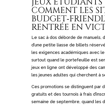
JEUX ÉTUDIANTS 
COMMENT LES SI
BUDGET‑FRIEND
RENTRÉE EN VIC
Le sac à dos déborde de manuels, de
d’une petite liasse de billets réservé
les exigences académiques avec le d
surtout quand le portefeuille est s
jeux en ligne ont développé des ca
les jeunes adultes qui cherchent à 
Ces promotions se distinguent par 
gratuits et des tournois à frais d’ins
semaine de septembre, quand les dé