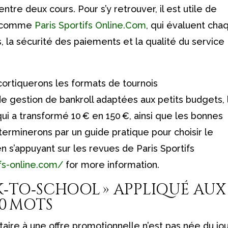
tre deux cours. Pour s’y retrouver, il est utile de
es comme
Paris Sportifs Online.Com
, qui évaluent cha
, la sécurité des paiements et la qualité du service
écortiquerons les formats de tournois
 de gestion de bankroll adaptées aux petits budgets, 
i a transformé 10 € en 150 €, ainsi que les bonnes
terminerons par un guide pratique pour choisir le
en s’appuyant sur les revues de Paris Sportifs
ifs-online.com/
for more information.
CK‑TO‑SCHOOL » APPLIQUÉ AUX
60 MOTS
taire à une offre promotionnelle n’est pas née du jo