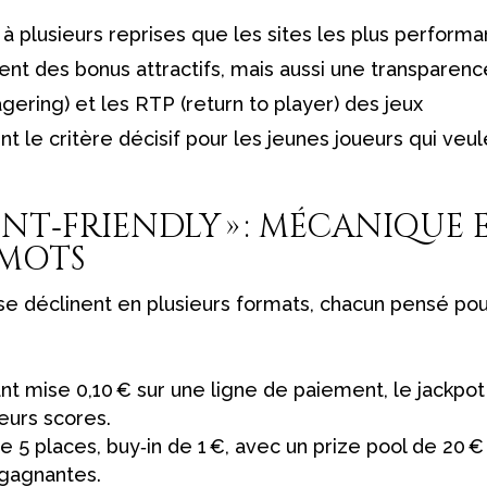
 à plusieurs reprises que les sites les plus performa
nt des bonus attractifs, mais aussi une transparenc
gering) et les RTP (return to player) des jeux
 le critère décisif pour les jeunes joueurs qui veul
ENT‑FRIENDLY » : MÉCANIQUE 
 MOTS
 se déclinent en plusieurs formats, chacun pensé po
ant mise 0,10 € sur une ligne de paiement, le jackpot
eurs scores.
de 5 places, buy‑in de 1 €, avec un prize pool de 20 €
 gagnantes.