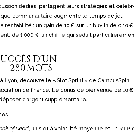
ussion dédiés, partagent leurs stratégies et célèbr
amique communautaire augmente le temps de jeu
a rentabilité : un gain de 10 € sur un buy‑in de 0,10 €
nt) de 1 000 %, un chiffre qui séduit particulièremen
E SUCCÈS D’UN
– 280 MOTS
 à Lyon, découvre le « Slot Sprint » de CampusSpin
ssociation de finance. Le bonus de bienvenue de 10 € 
s déposer d’argent supplémentaire.
pes :
ook of Dead
, un slot à volatilité moyenne et un RTP 