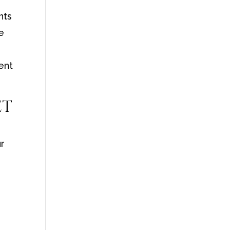
nts
e
ent
ET
ur