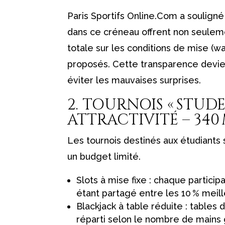
Paris Sportifs Online.Com a souligné
dans ce créneau offrent non seuleme
totale sur les conditions de mise (wa
proposés. Cette transparence devient
éviter les mauvaises surprises.
2. TOURNOIS « STUD
ATTRACTIVITÉ – 340
Les tournois destinés aux étudiants
un budget limité.
Slots à mise fixe : chaque particip
étant partagé entre les 10 % meill
Blackjack à table réduite : tables 
réparti selon le nombre de mains