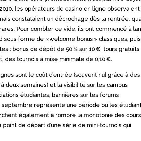
010, les opérateurs de casino en ligne observaient
 mais constataient un décrochage dès la rentrée, qu
 rares. Pour combler ce vide, ils ont commencé à la
d sous forme de « welcome bonus » classiques, puis
tes : bonus de dépôt de 50 % sur 10 €, tours gratuits
out, des tournois à mise minimale de 0,10 €.
gnes sont le coût d’entrée (souvent nul grâce à des
e à deux semaines) et la visibilité sur les campus
iations étudiantes, bannières sur les forums
al : septembre représente une période où les étudian
erchent également à rompre la monotonie des cours
e point de départ d’une série de mini‑tournois qui