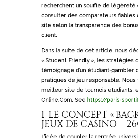
recherchent un souffle de légèreté en
consulter des comparateurs fiabl
site selon la transparence des bonus
client.
Dans la suite de cet article, nous d
« Student‑Friendly », les stratégies
témoignage d’un étudiant‑gambler qu
pratiques de jeu responsable. Nous 
meilleur site de tournois étudiants, 
Online.Com. See
https://paris-sport
1. LE CONCEPT « BA
JEUX DE CASINO – 2
L’idée de coupler la rentrée universi