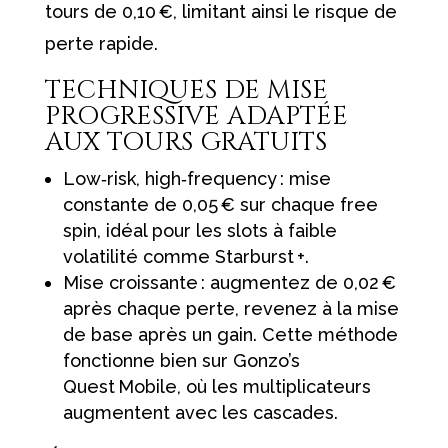
tours de 0,10 €, limitant ainsi le risque de
perte rapide.
TECHNIQUES DE MISE
PROGRESSIVE ADAPTÉE
AUX TOURS GRATUITS
Low‑risk, high‑frequency : mise
constante de 0,05 € sur chaque free
spin, idéal pour les slots à faible
volatilité comme Starburst +.
Mise croissante : augmentez de 0,02 €
après chaque perte, revenez à la mise
de base après un gain. Cette méthode
fonctionne bien sur Gonzo’s
Quest Mobile, où les multiplicateurs
augmentent avec les cascades.