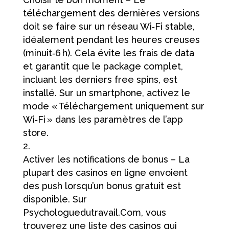
téléchargement des dernières versions
doit se faire sur un réseau Wi‑Fi stable,
idéalement pendant les heures creuses
(minuit‑6 h). Cela évite les frais de data
et garantit que le package complet,
incluant les derniers free spins, est
installé. Sur un smartphone, activez le
mode « Téléchargement uniquement sur
Wi‑Fi » dans les paramètres de l’app
store.
Activer les notifications de bonus – La
plupart des casinos en ligne envoient
des push lorsqu’un bonus gratuit est
disponible. Sur
Psychologuedutravail.Com, vous
trouverez une liste des casinos qui