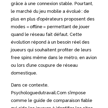
grâce à une connexion stable. Pourtant,
le marché du jeu mobile a évolué : de
plus en plus d’opérateurs proposent des
modes « offline » permettant de jouer
quand le réseau fait défaut. Cette
évolution répond à un besoin réel des
joueurs qui souhaitent profiter de leurs
free spins même dans le métro, en avion
ou lors d’une coupure de réseau
domestique.
Dans ce contexte,
Psychologuedutravail.Com s’impose
comme le guide de comparaison fiable