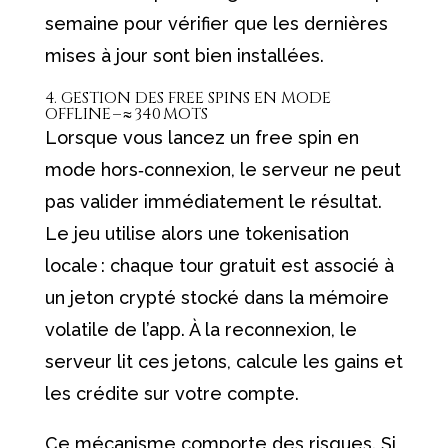
semaine pour vérifier que les dernières
mises à jour sont bien installées.
4. GESTION DES FREE SPINS EN MODE
OFFLINE – ≈ 340 MOTS
Lorsque vous lancez un free spin en
mode hors‑connexion, le serveur ne peut
pas valider immédiatement le résultat.
Le jeu utilise alors une tokenisation
locale : chaque tour gratuit est associé à
un jeton crypté stocké dans la mémoire
volatile de l’app. À la reconnexion, le
serveur lit ces jetons, calcule les gains et
les crédite sur votre compte.
Ce mécanisme comporte des risques. Si