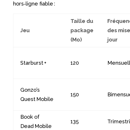
hors‑ligne fiable :
Taille du
Fréquen
Jeu
package
des mise
(Mo)
jour
Starburst +
120
Mensuel
Gonzo’s
150
Bimensu
Quest Mobile
Book of
135
Trimestri
Dead Mobile