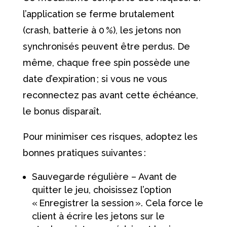
l’application se ferme brutalement
(crash, batterie à 0 %), les jetons non
synchronisés peuvent être perdus. De
même, chaque free spin possède une
date d’expiration ; si vous ne vous
reconnectez pas avant cette échéance,
le bonus disparaît.
Pour minimiser ces risques, adoptez les
bonnes pratiques suivantes :
Sauvegarde régulière – Avant de
quitter le jeu, choisissez l’option
« Enregistrer la session ». Cela force le
client à écrire les jetons sur le