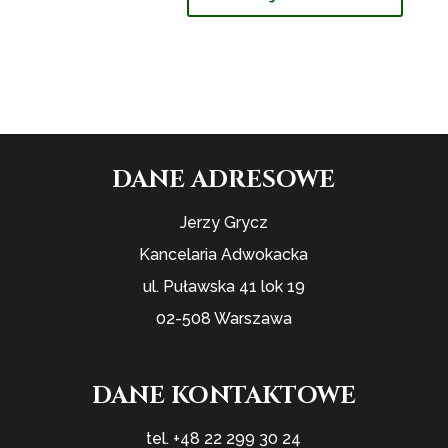
DANE ADRESOWE
Jerzy Grycz
Kancelaria Adwokacka
ul. Puławska 41 lok 19
02-508 Warszawa
DANE KONTAKTOWE
tel. +48 22 299 30 24