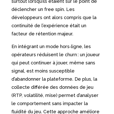
surtout lorsqu’ils étaient sur le point de
déclencher un free spin. Les
développeurs ont alors compris que la
continuité de l’expérience était un
facteur de rétention majeur.
En intégrant un mode hors‑ligne, les
opérateurs réduisent le churn : un joueur
qui peut continuer à jouer, même sans
signal, est moins susceptible
d’abandonner la plateforme. De plus, la
collecte différée des données de jeu
(RTP, volatilité, mise) permet d’analyser
le comportement sans impacter la
fluidité du jeu. Cette approche améliore