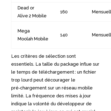
Dead or
160
Mensuel
Alive 2 Mobile
Mega
140
Mensuel
Moolah Mobile
Les critères de sélection sont
essentiels. La taille du package influe sur
le temps de téléchargement : un fichier
trop lourd peut décourager le
pré‑chargement sur un réseau mobile
limité. La fréquence des mises à jour
indique la volonté du développeur de