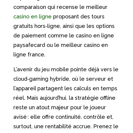
comparaison qui recense le meilleur
casino en ligne
proposant des tours
gratuits hors‑ligne, ainsi que les options
de paiement comme le casino en ligne
paysafecard ou le meilleur casino en
ligne france.
L’avenir du jeu mobile pointe déjà vers le
cloud‑gaming hybride, où le serveur et
l’appareil partagent les calculs en temps
réel. Mais aujourd’hui, la stratégie offline
reste un atout majeur pour le joueur
avisé : elle offre continuité, contrôle et,
surtout, une rentabilité accrue. Prenez le