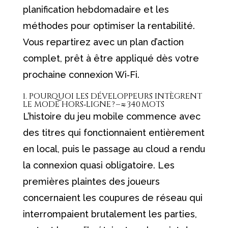
planification hebdomadaire et les
méthodes pour optimiser la rentabilité.
Vous repartirez avec un plan d’action
complet, prêt à être appliqué dès votre
prochaine connexion Wi‑Fi.
1. POURQUOI LES DÉVELOPPEURS INTÈGRENT
LE MODE HORS‑LIGNE ? – ≈ 340 MOTS
L’histoire du jeu mobile commence avec
des titres qui fonctionnaient entièrement
en local, puis le passage au cloud a rendu
la connexion quasi obligatoire. Les
premières plaintes des joueurs
concernaient les coupures de réseau qui
interrompaient brutalement les parties,