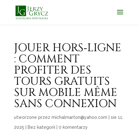
JOUER HORS‑LIGNE
: COMMENT
PROFITER DES
TOURS GRATUITS
SUR MOBILE MÊME
SANS CONNEXION
utworzone przez
michalmarton@yahoo.com
|
sie 11,
2025
|
Bez kategorii
|
0 komentarzy