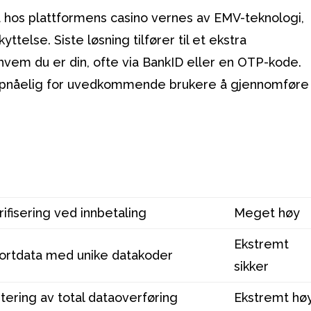
 hos plattformens casino vernes av EMV-teknologi,
telse. Siste løsning tilfører til et ekstra
hvem du er din, ofte via BankID eller en OTP-kode.
ppnåelig for uvedkommende brukere å gjennomføre
ifisering ved innbetaling
Meget høy
Ekstremt
kortdata med unike datakoder
sikker
ptering av total dataoverføring
Ekstremt hø