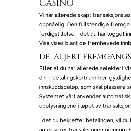
CASINO
Vi har allerede skapt transaksjonsl
oppnåelig. Den fullstendige fremgang
ferdigstillelse. I det du har logget 
Visa vises blant de fremhevede inn
DETALJERT FREMGANG
Etter at du har allerede selektert V
din – betalingskortnummer, gyldigh
innskuddsbeløp, som skal plassere 
Systemet vårt anvender automatisk 
opplysningene i løpet av transaksjon
I det du bekrefter betalingen, vil du 
autoriserer transaksjonen gjennom B