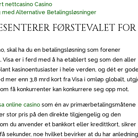
t nettcasino Casino
med Alternative Betalingsløsninger
ESENTERER FØRSTEVALET FOR
ino, skal ha du en betalingsløsning som forener
t. Visa er i ferd med å ha etablert seg som den aller
nt kasinoentusiaster i hele verden, og dét er god
d mer enn 3,8 mrd kort fra Visa i omløp globalt, utgj
om få konkurrenter kan konkurrere seg opp mot.
sa online casino
som én av primærbetalingsmåtene
er stor pris på den direkte tilgjengelig og den
 om du anvender et bankkort eller kredittkort, sikrer
få sekunder, noe hvilket bevirker at du har anledning 