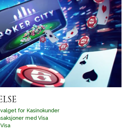
LSE
 valget for Kasinokunder
nsaksjoner med Visa
 Visa