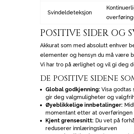
Kontinuerl
Svindeldeteksjon
overføring
POSITIVE SIDER OG 
Akkurat som med absolutt enhver beta
elementer og hensyn du må være bevi
Vi har tro på ærlighet og vil gi deg 
DE POSITIVE SIDENE S
Global godkjenning:
Visa godtas s
gir deg valgmuligheter og valgfri
Øyeblikkelige innbetalinger:
Midl
momentant etter at overføringen 
Kjent grensesnitt:
Du vet på forh
reduserer innlæringskurven