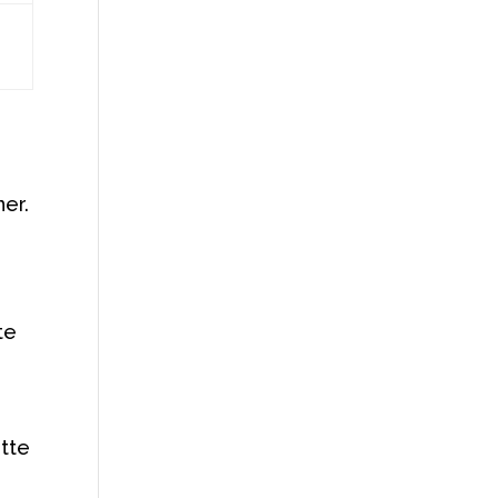
er.
te
ette