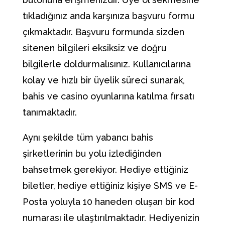
tıkladığınız anda karşınıza başvuru formu
çıkmaktadır. Başvuru formunda sizden
sitenen bilgileri eksiksiz ve doğru
bilgilerle doldurmalısınız. Kullanıcılarına
kolay ve hızlı bir üyelik süreci sunarak,
bahis ve casino oyunlarına katılma fırsatı
tanımaktadır.
Aynı şekilde tüm yabancı bahis
şirketlerinin bu yolu izlediğinden
bahsetmek gerekiyor. Hediye ettiğiniz
biletler, hediye ettiğiniz kişiye SMS ve E-
Posta yoluyla 10 haneden oluşan bir kod
numarası ile ulaştırılmaktadır. Hediyenizin