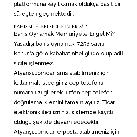
platformuna kayıt olmak oldukça basit bir
süreçten geçmektedir.
BAHIS SITELERI SICILE IŞLER MI?
Bahis Oynamak Memuriyete Engel Mi?
Yasadışı bahis oynamak, 7258 sayılı
Kanun'a göre kabahat niteliğinde olup adli
sicile işlenmez.
Atyarışı.com’dan sms alabilmeniz için,
kullanmak istediğiniz cep telefonu
numaranızı girerek lütfen cep telefonu
doğrulama işlemini tamamlayınız. Ticari
elektronik ileti izniniz, sistemde kayıtlı
olduğu şekilde devam edecektir.
Atyarışı.com’dan e-posta alabilmeniz için,