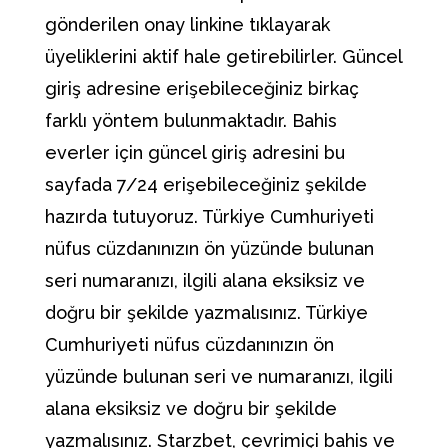
gönderilen onay linkine tıklayarak
üyeliklerini aktif hale getirebilirler. Güncel
giriş adresine erişebileceğiniz birkaç
farklı yöntem bulunmaktadır. Bahis
everler için güncel giriş adresini bu
sayfada 7/24 erişebileceğiniz şekilde
hazırda tutuyoruz. Türkiye Cumhuriyeti
nüfus cüzdanınızın ön yüzünde bulunan
seri numaranızı, ilgili alana eksiksiz ve
doğru bir şekilde yazmalısınız. Türkiye
Cumhuriyeti nüfus cüzdanınızın ön
yüzünde bulunan seri ve numaranızı, ilgili
alana eksiksiz ve doğru bir şekilde
yazmalısınız. Starzbet, çevrimiçi bahis ve