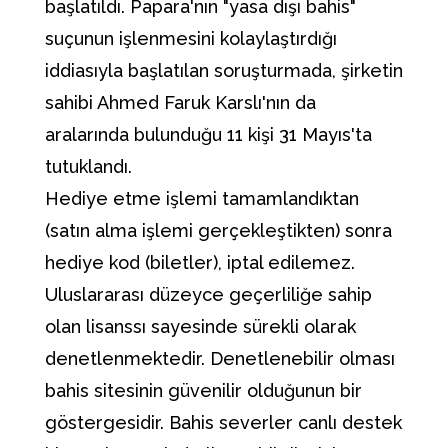
başlatıldı. Papara'nın "yasa dışı bahis"
suçunun işlenmesini kolaylaştırdığı
iddiasıyla başlatılan soruşturmada, şirketin
sahibi Ahmed Faruk Karslı'nın da
aralarında bulunduğu 11 kişi 31 Mayıs'ta
tutuklandı.
Hediye etme işlemi tamamlandıktan
(satın alma işlemi gerçekleştikten) sonra
hediye kod (biletler), iptal edilemez.
Uluslararası düzeyce geçerliliğe sahip
olan lisanssı sayesinde sürekli olarak
denetlenmektedir. Denetlenebilir olması
bahis sitesinin güvenilir olduğunun bir
göstergesidir. Bahis severler canlı destek