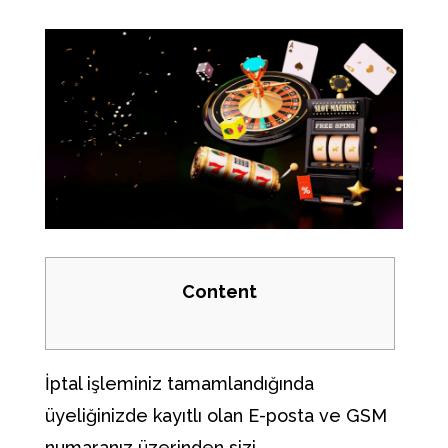
Content
İptal işleminiz tamamlandığında
üyeliğinizde kayıtlı olan E-posta ve GSM
numaranız üzerinden sizi