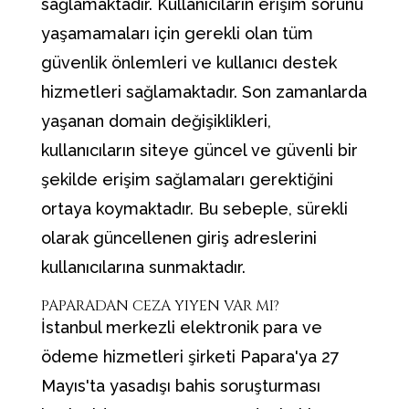
sağlamaktadır. Kullanıcıların erişim sorunu
yaşamamaları için gerekli olan tüm
güvenlik önlemleri ve kullanıcı destek
hizmetleri sağlamaktadır. Son zamanlarda
yaşanan domain değişiklikleri,
kullanıcıların siteye güncel ve güvenli bir
şekilde erişim sağlamaları gerektiğini
ortaya koymaktadır. Bu sebeple, sürekli
olarak güncellenen giriş adreslerini
kullanıcılarına sunmaktadır.
PAPARADAN CEZA YIYEN VAR MI?
İstanbul merkezli elektronik para ve
ödeme hizmetleri şirketi Papara'ya 27
Mayıs'ta yasadışı bahis soruşturması