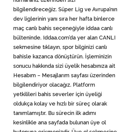
bilgilendireceğiz. Süper Lig ve Avrupa’nın
dev liglerinin yanı sıra her hafta binlerce
maç canlı bahis seçeneğiyle iddaa canlı
bülteninde. Iddaa.com’da yer alan CANLI
sekmesine tıklayın, spor bilginizi canlı
bahisle kazanca dönüştürün. İşleminizin
sonucu hakkında sizi üyelik hesabınıza ait
Hesabım – Mesajlarım sayfası üzerinden
bilgilendiriyor olacağız. Platform
yetkilileri bahis severler için üyeliği
oldukça kolay ve hızlı bir süreç olarak
tanımlamıştır. Bu sürecin ilk adımı
kesinlikle ana sayfada bulunan üye ol
butonuna erişmenizdir. Üye ol sekmesine