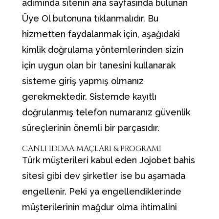
adımında sitenin ana sayfasında bulunan
Üye Ol butonuna tıklanmalıdır. Bu
hizmetten faydalanmak için, aşağıdaki
kimlik doğrulama yöntemlerinden sizin
için uygun olan bir tanesini kullanarak
sisteme giriş yapmış olmanız
gerekmektedir. Sistemde kayıtlı
doğrulanmış telefon numaranız güvenlik
süreçlerinin önemli bir parçasıdır.
CANLI IDDAA MAÇLARI & PROGRAMI
Türk müşterileri kabul eden Jojobet bahis
sitesi gibi dev şirketler ise bu aşamada
engellenir. Peki ya engellendiklerinde
müşterilerinin mağdur olma ihtimalini