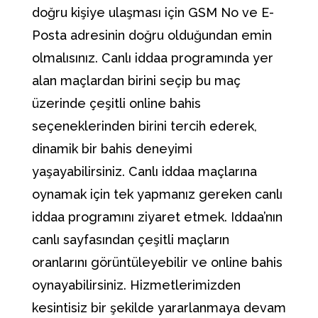
doğru kişiye ulaşması için GSM No ve E-
Posta adresinin doğru olduğundan emin
olmalısınız. Canlı iddaa programında yer
alan maçlardan birini seçip bu maç
üzerinde çeşitli online bahis
seçeneklerinden birini tercih ederek,
dinamik bir bahis deneyimi
yaşayabilirsiniz. Canlı iddaa maçlarına
oynamak için tek yapmanız gereken canlı
iddaa programını ziyaret etmek. Iddaa’nın
canlı sayfasından çeşitli maçların
oranlarını görüntüleyebilir ve online bahis
oynayabilirsiniz. Hizmetlerimizden
kesintisiz bir şekilde yararlanmaya devam