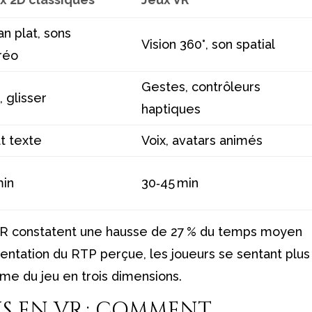
an plat, sons
Vision 360°, son spatial
réo
Gestes, contrôleurs
, glisser
haptiques
t texte
Voix, avatars animés
min
30‑45 min
 VR constatent une hausse de 27 % du temps moyen
mentation du RTP perçue, les joueurs se sentant plus
sme du jeu en trois dimensions.
US EN VR : COMMENT