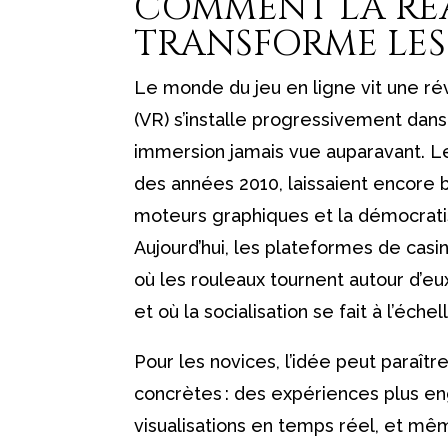
COMMENT LA RÉA
TRANSFORME LES
Le monde du jeu en ligne vit une révo
(VR) s’installe progressivement dans
immersion jamais vue auparavant. L
des années 2010, laissaient encore 
moteurs graphiques et la démocratis
Aujourd’hui, les plateformes de casi
où les rouleaux tournent autour d’
et où la socialisation se fait à l’échel
Pour les novices, l’idée peut paraîtr
concrètes : des expériences plus e
visualisations en temps réel, et mê