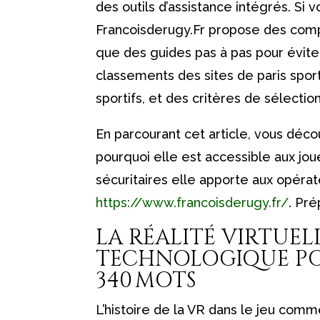
des outils d’assistance intégrés. Si 
Francoisderugy.Fr propose des compa
que des guides pas à pas pour évite
classements des sites de paris sporti
sportifs, et des critères de sélection 
En parcourant cet article, vous déc
pourquoi elle est accessible aux jo
sécuritaires elle apporte aux opéra
https://www.francoisderugy.fr/
. Pr
LA RÉALITÉ VIRTUE
TECHNOLOGIQUE POU
340 MOTS
L’histoire de la VR dans le jeu co