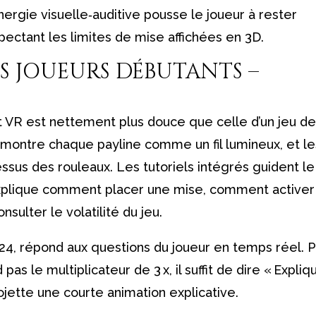
rgie visuelle‑auditive pousse le joueur à rester
ectant les limites de mise affichées en 3D.
S JOUEURS DÉBUTANTS –
t VR est nettement plus douce que celle d’un jeu d
e montre chaque payline comme un fil lumineux, et le
essus des rouleaux. Les tutoriels intégrés guident le
l explique comment placer une mise, comment activer
ulter le volatilité du jeu.
/24, répond aux questions du joueur en temps réel. 
pas le multiplicateur de 3 x, il suffit de dire « Expliq
ojette une courte animation explicative.