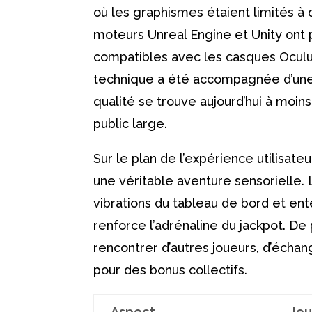
où les graphismes étaient limités à 
moteurs Unreal Engine et Unity ont
compatibles avec les casques Oculu
technique a été accompagnée d’une
qualité se trouve aujourd’hui à moin
public large.
Sur le plan de l’expérience utilisate
une véritable aventure sensorielle. L
vibrations du tableau de bord et ent
renforce l’adrénaline du jackpot. De
rencontrer d’autres joueurs, d’éch
pour des bonus collectifs.
Aspect
Jeu