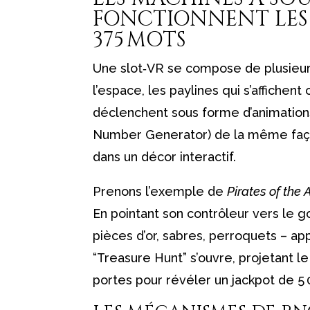
FONCTIONNENT LES
375 MOTS
Une slot‑VR se compose de plusieurs
l’espace, les paylines qui s’affiche
déclenchent sous forme d’animation
Number Generator) de la même façon 
dans un décor interactif.
Prenons l’exemple de
Pirates of the
En pointant son contrôleur vers le go
pièces d’or, sabres, perroquets – appa
“Treasure Hunt” s’ouvre, projetant le
portes pour révéler un jackpot de 5 