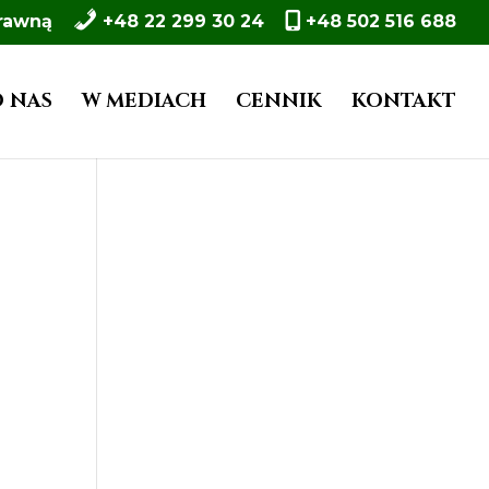
rawną
+48 22 299 30 24
+48 502 516 688
 NAS
W MEDIACH
CENNIK
KONTAKT