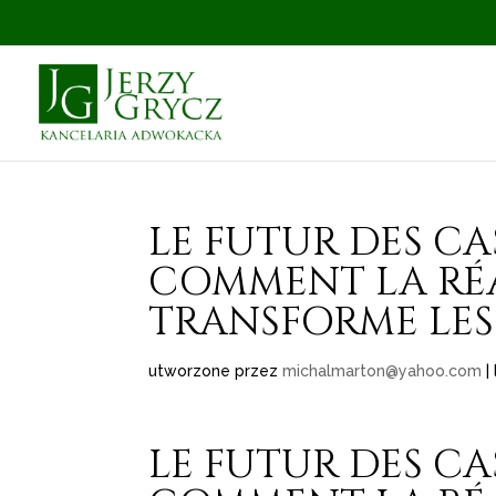
LE FUTUR DES CA
COMMENT LA RÉA
TRANSFORME LES
utworzone przez
michalmarton@yahoo.com
|
LE FUTUR DES CA