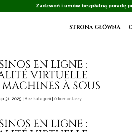
Zadzwoń i umów bezpłatną poradę p
STRONA GŁÓWNA
O
SINOS EN LIGNE :
LITÉ VIRTUELLE
 MACHINES À SOUS
lip 31, 2025
|
Bez kategorii
|
0 komentarzy
SINOS EN LIGNE :