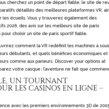
vous cherchez un point de départ fiable, le site de r
ratifs détaillés des meilleures plateformes VR, ain
r les écueils. Vous y trouverez également des
fs 2026, des avis sur les meilleurs site de paris
pour choisir un site de paris sportif fiable.
ouvrirez comment la VR redéfinit les machines à sous
ueurs débutants, et quels bénéfices économiques et
teurs comme aux parieurs. Discover your options at
éparez votre casque ; l’aventure ne fait que commen
LLE, UN TOURNANT
R LES CASINOS EN LIGNE –
mmence avec les premiers environnements 3D de 2005