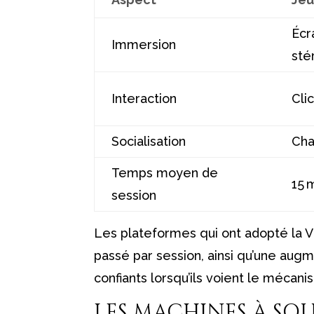
Écr
Immersion
sté
Interaction
Clic
Socialisation
Cha
Temps moyen de
15 
session
Les plateformes qui ont adopté la
passé par session, ainsi qu’une aug
confiants lorsqu’ils voient le mécani
LES MACHINES À SO