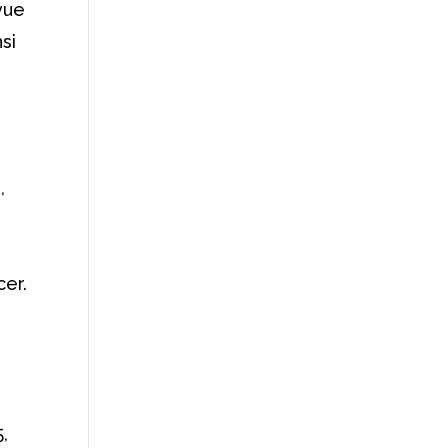
evue
si
,
cer.
,