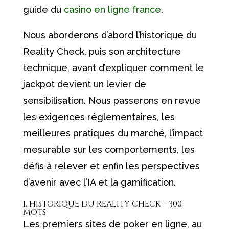
guide du
casino en ligne france
.
Nous aborderons d’abord l’historique du
Reality Check, puis son architecture
technique, avant d’expliquer comment le
jackpot devient un levier de
sensibilisation. Nous passerons en revue
les exigences réglementaires, les
meilleures pratiques du marché, l’impact
mesurable sur les comportements, les
défis à relever et enfin les perspectives
d’avenir avec l’IA et la gamification.
1. HISTORIQUE DU REALITY CHECK – 300
MOTS
Les premiers sites de poker en ligne, au