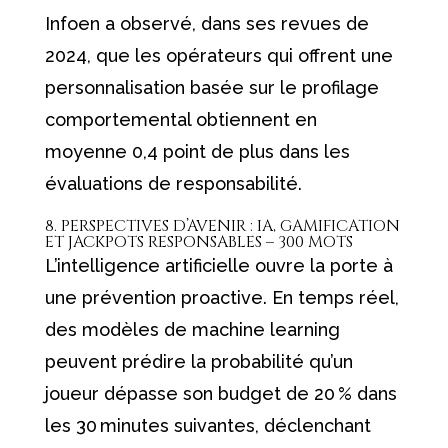
Infoen a observé, dans ses revues de
2024, que les opérateurs qui offrent une
personnalisation basée sur le profilage
comportemental obtiennent en
moyenne 0,4 point de plus dans les
évaluations de responsabilité.
8. PERSPECTIVES D’AVENIR : IA, GAMIFICATION
ET JACKPOTS RESPONSABLES – 300 MOTS
L’intelligence artificielle ouvre la porte à
une prévention proactive. En temps réel,
des modèles de machine learning
peuvent prédire la probabilité qu’un
joueur dépasse son budget de 20 % dans
les 30 minutes suivantes, déclenchant