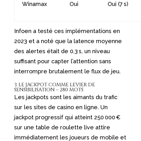
Winamax
Oui
Oui (7 s)
Infoen a testé ces implémentations en
2023 et a noté que la latence moyenne
des alertes était de 0,3 s, un niveau
suffisant pour capter l’attention sans
interrompre brutalement le flux de jeu.
3. LE JACKPOT COMME LEVIER DE
SENSIBILISATION – 280 MOTS
Les jackpots sont les aimants du trafic
sur les sites de casino en ligne. Un
jackpot progressif qui atteint 250 000 €
sur une table de roulette live attire
immédiatement les joueurs de mobile et