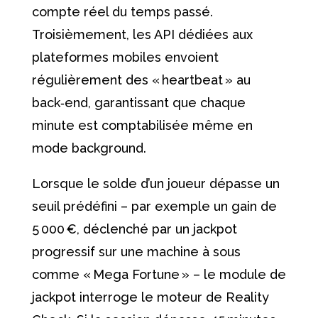
compte réel du temps passé.
Troisièmement, les API dédiées aux
plateformes mobiles envoient
régulièrement des « heartbeat » au
back‑end, garantissant que chaque
minute est comptabilisée même en
mode background.
Lorsque le solde d’un joueur dépasse un
seuil prédéfini – par exemple un gain de
5 000 €, déclenché par un jackpot
progressif sur une machine à sous
comme « Mega Fortune » – le module de
jackpot interroge le moteur de Reality