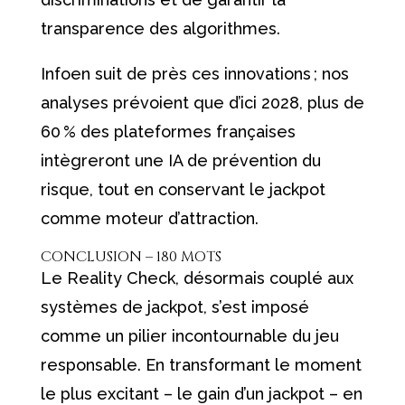
transparence des algorithmes.
Infoen suit de près ces innovations ; nos
analyses prévoient que d’ici 2028, plus de
60 % des plateformes françaises
intègreront une IA de prévention du
risque, tout en conservant le jackpot
comme moteur d’attraction.
CONCLUSION – 180 MOTS
Le Reality Check, désormais couplé aux
systèmes de jackpot, s’est imposé
comme un pilier incontournable du jeu
responsable. En transformant le moment
le plus excitant – le gain d’un jackpot – en