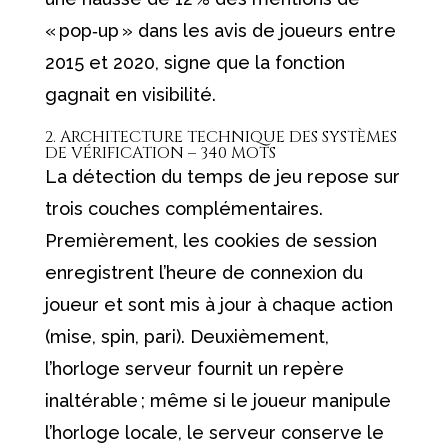
« pop‑up » dans les avis de joueurs entre
2015 et 2020, signe que la fonction
gagnait en visibilité.
2. ARCHITECTURE TECHNIQUE DES SYSTÈMES
DE VÉRIFICATION – 340 MOTS
La détection du temps de jeu repose sur
trois couches complémentaires.
Premièrement, les cookies de session
enregistrent l’heure de connexion du
joueur et sont mis à jour à chaque action
(mise, spin, pari). Deuxièmement,
l’horloge serveur fournit un repère
inaltérable ; même si le joueur manipule
l’horloge locale, le serveur conserve le