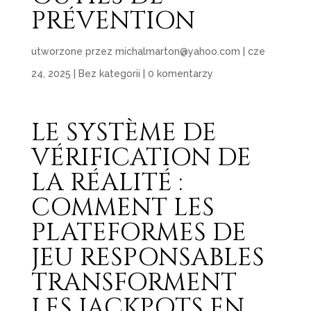
PRÉVENTION
utworzone przez
michalmarton@yahoo.com
|
cze
24, 2025
|
Bez kategorii
|
0 komentarzy
LE SYSTÈME DE
VÉRIFICATION DE
LA RÉALITÉ :
COMMENT LES
PLATEFORMES DE
JEU RESPONSABLES
TRANSFORMENT
LES JACKPOTS EN