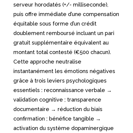
serveur horodatés (+/- milliseconde),
puis offre immédiate d’une compensation
équitable sous forme d’un crédit
doublement remboursé incluant un pari
gratuit supplémentaire équivalent au
montant total contesté (€500 chacun).
Cette approche neutralise
instantanément les émotions négatives
grâce à trois leviers psychologiques
essentiels : reconnaissance verbale →
validation cognitive ; transparence
documentaire → réduction du biais
confirmation ; bénéfice tangible →
activation du système dopaminergique