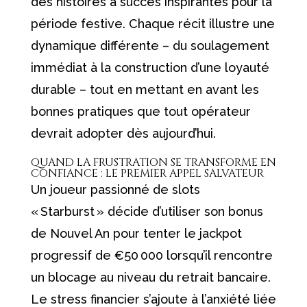
des histoires à succès inspirantes pour la
période festive. Chaque récit illustre une
dynamique différente – du soulagement
immédiat à la construction d’une loyauté
durable – tout en mettant en avant les
bonnes pratiques que tout opérateur
devrait adopter dès aujourd’hui.
QUAND LA FRUSTRATION SE TRANSFORME EN
CONFIANCE : LE PREMIER APPEL SALVATEUR
Un joueur passionné de slots
« Starburst » décide d’utiliser son bonus
de Nouvel An pour tenter le jackpot
progressif de €50 000 lorsqu’il rencontre
un blocage au niveau du retrait bancaire.
Le stress financier s’ajoute à l’anxiété liée