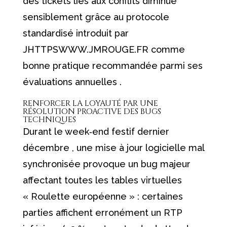
des tickets liés aux conflits diminue
sensiblement grâce au protocole
standardisé introduit par
JHTTPSWWW.JMROUGE.FR comme
bonne pratique recommandée parmi ses
évaluations annuelles .
RENFORCER LA LOYAUTÉ PAR UNE
RÉSOLUTION PROACTIVE DES BUGS
TECHNIQUES
Durant le week‑end festif dernier
décembre , une mise à jour logicielle mal
synchronisée provoque un bug majeur
affectant toutes les tables virtuelles
« Roulette européenne » : certaines
parties affichent erronément un RTP