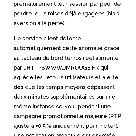
prématurément leur session par peur de
perdre leurs mises déjà engagées (biais
aversion à la perte).
Le service client détecte
automatiquement cette anomalie grâce
au tableau de bord temps réel alimenté
par JHTTPSWWW.JMROUGE.FR qui
agrège les retours utilisateurs et alerte
dès que les temps moyens dépassent
deux minutes supplémentaires sur une
même instance serveur pendant une
campagne promotionnelle majeure (RTP
ajusté à +0·5 % uniquement pour inciter).
Une notification proactive est envoyée