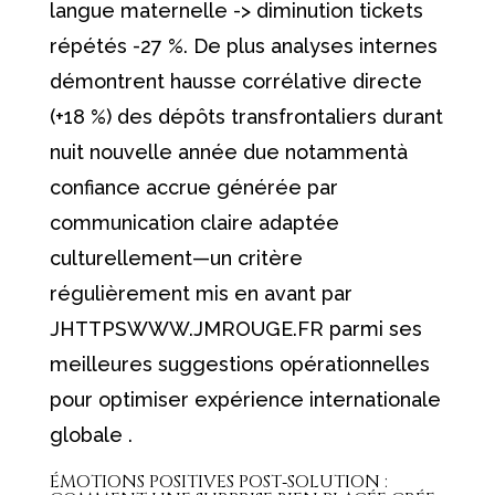
langue maternelle -> diminution tickets
répétés -27 %. De plus analyses internes
démontrent hausse corrélative directe
(+18 %) des dépôts transfrontaliers durant
nuit nouvelle année due notammentà
confiance accrue générée par
communication claire adaptée
culturellement—un critère
régulièrement mis en avant par
JHTTPSWWW.JMROUGE.FR parmi ses
meilleures suggestions opérationnelles
pour optimiser expérience internationale
globale .
ÉMOTIONS POSITIVES POST‑SOLUTION :