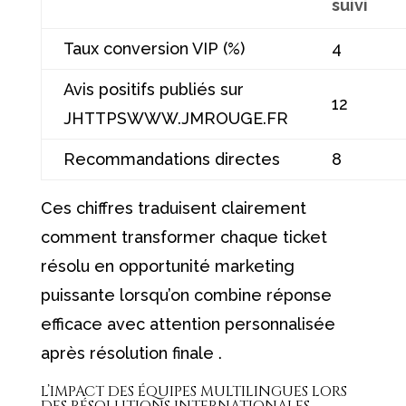
suivi
Taux conversion VIP (%)
4
Avis positifs publiés sur
12
JHTTPSWWW.JMROUGE.FR
Recommandations directes
8
Ces chiffres traduisent clairement
comment transformer chaque ticket
résolu en opportunité marketing
puissante lorsqu’on combine réponse
efficace avec attention personnalisée
après résolution finale .
L’IMPACT DES ÉQUIPES MULTILINGUES LORS