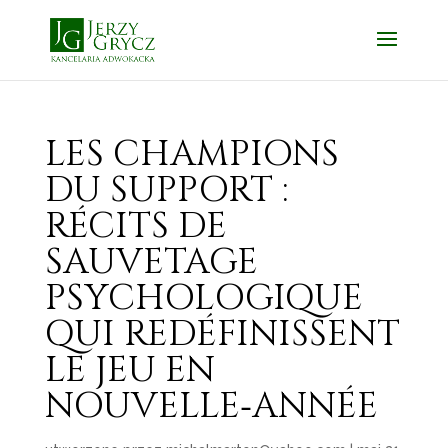
LES CHAMPIONS
DU SUPPORT :
RÉCITS DE
SAUVETAGE
PSYCHOLOGIQUE
QUI REDÉFINISSENT
LE JEU EN
NOUVELLE‑ANNÉE