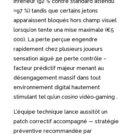
inférieur (92 % contre standard attendu
≈97 %) tandis que certains jetons
apparaissent bloqués hors champ visuel
lorsqu’on tente una mise maximale (€5
000). La perte perçue engendre
rapidement chez plusieurs joueurs
sensation aiguë де perte contrôle –
facteur prédictif majeur menant au
désengagement massif dans tout
environnement digital hautement
stimulant tel qu’un
casino
vidéo‑gaming .
L’équipe technique lance aussitôt un
patch correctif accompagné — stratégie
préventive recommandée par