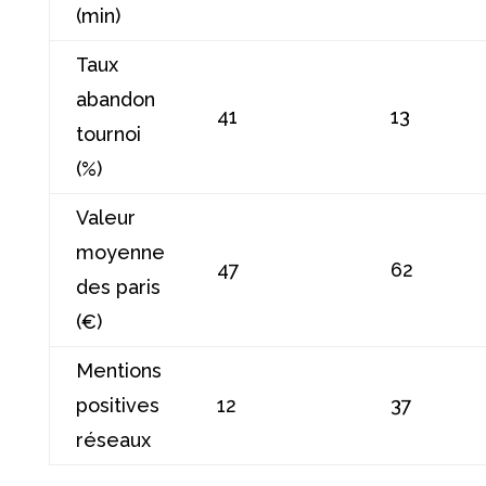
(min)
Taux
abandon
41
13
tournoi
(%)
Valeur
moyenne
47
62
des paris
(€)
Mentions
positives
12
37
réseaux