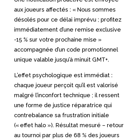
aux joueurs affectés : « Nous sommes
désolés pour ce délai imprévu ; profitez
immédiatement d’une remise exclusive
-15 % sur votre prochaine mise »
accompagnée d’un code promotionnel
unique valable jusqu’à minuit GMT+.
L’effet psychologique est immédiat :
chaque joueur perçoit qu’il est valorisé
malgré l’inconfort technique ; il ressent
une forme de justice réparatrice qui
contrebalance sa frustration initiale
(« effet halo »). Résultat mesuré – retour
au tournoi par plus de 68 % des joueurs