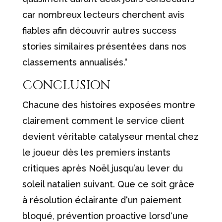
car nombreux lecteurs cherchent avis
fiables afin découvrir autres success
stories similaires présentées dans nos
classements annualisés.“
CONCLUSION
Chacune des histoires exposées montre
clairement comment le service client
devient véritable catalyseur mental chez
le joueur dès les premiers instants
critiques après Noël jusqu’au lever du
soleil natalien suivant​. Que ce soit grâce
à résolution éclairante d‘un paiement
bloqué, prévention proactive lors­d‘une